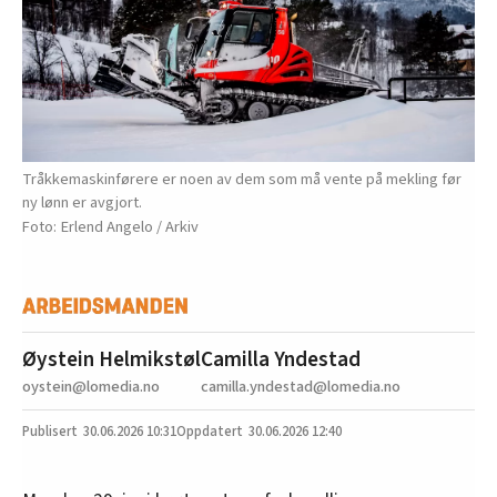
Tråkkemaskinførere er noen av dem som må vente på mekling før
ny lønn er avgjort.
Erlend Angelo / Arkiv
Øystein Helmikstøl
Camilla Yndestad
oystein@lomedia.no
camilla.yndestad@lomedia.no
30.06.2026
10:31
30.06.2026 12:40