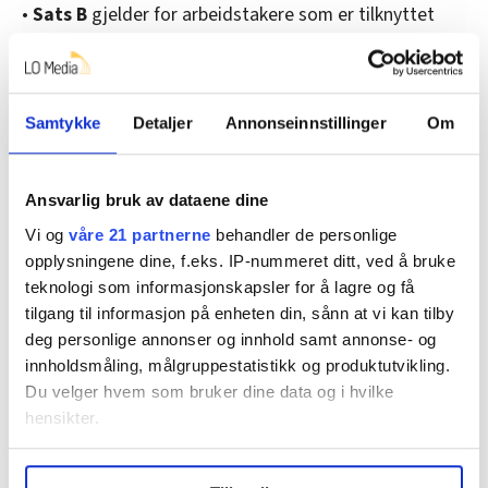
•
Sats B
gjelder for arbeidstakere som er tilknyttet
kiosk- og kafédrift, billettsalg, utleie, booking,
resepsjon og informasjon. Her er begynnerlønna på
minstesatsene ved 37,5 timers arbeidsuke 181,15
Samtykke
Detaljer
Annonseinnstillinger
Om
kroner i timen. Etter 12 sesonger er summen økt til
187,46 kroner.
I de lokale forhandlingene skal det ifølge
Ansvarlig bruk av dataene dine
overenskomsten avtales tillegg for dyktighet, praksis,
Vi og
våre 21 partnerne
behandler de personlige
kvalifikasjoner og jobbinnhold.
opplysningene dine, f.eks. IP-nummeret ditt, ved å bruke
teknologi som informasjonskapsler for å lagre og få
tilgang til informasjon på enheten din, sånn at vi kan tilby
deg personlige annonser og innhold samt annonse- og
Nyheter
Lønnsoppgjøret
Sykepenger
innholdsmåling, målgruppestatistikk og produktutvikling.
Du velger hvem som bruker dine data og i hvilke
hensikter.
Under
mer info
kan du lese om hvordan dine personlige