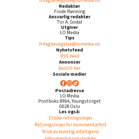
frifagbevegelse@lomedia.no
Redaktør
Frode Rønning
Ansvarlig redaktør
Tor A. Godal
Utgiver
LO Media
Tips
frifagbevegelse@lomedia.no
Nyhetsfeed
RSS-feed
Annonser
Bestill her
Sosiale medier
Postadresse
LO Media
Postboks 8964, Youngstorget
0028 Oslo
Les også:
· Etiske retningslinjer
· Retningslinjer for kommentarfelt
· Bruk av kunstig intelligens
· Informasjon om cookies