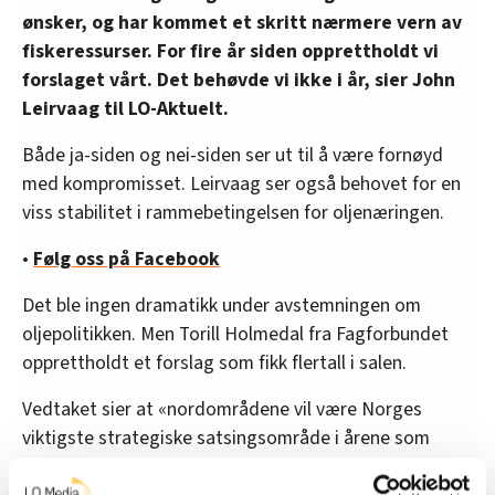
ønsker, og har kommet et skritt nærmere vern av
fiskeressurser. For fire år siden opprettholdt vi
forslaget vårt. Det behøvde vi ikke i år, sier John
Leirvaag til LO-Aktuelt.
Både ja-siden og nei-siden ser ut til å være fornøyd
med kompromisset. Leirvaag ser også behovet for en
viss stabilitet i rammebetingelsen for oljenæringen.
•
Følg oss på Facebook
Det ble ingen dramatikk under avstemningen om
oljepolitikken. Men Torill Holmedal fra Fagforbundet
opprettholdt et forslag som fikk flertall i salen.
Vedtaket sier at «nordområdene vil være Norges
viktigste strategiske satsingsområde i årene som
kommer, som gir muligheter og utfordringer knyttet til