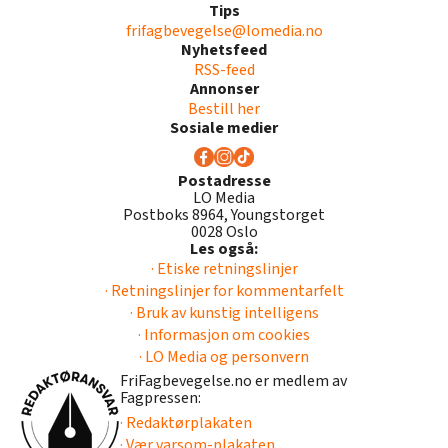
Tips
frifagbevegelse@lomedia.no
Nyhetsfeed
RSS-feed
Annonser
Bestill her
Sosiale medier
Postadresse
LO Media
Postboks 8964, Youngstorget
0028 Oslo
Les også:
· Etiske retningslinjer
· Retningslinjer for kommentarfelt
· Bruk av kunstig intelligens
· Informasjon om cookies
· LO Media og personvern
FriFagbevegelse.no er medlem av
Fagpressen:
· Redaktørplakaten
· Vær varsom-plakaten