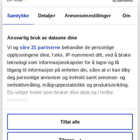
forvaltning, miljø, næringsinteresser og
sikkerhetspolitikk. Norge har et stort ansvar for
bærekraftig ressurs- og miljøovervåking i nord, og for å
Samtykke
Detaljer
Annonseinnstillinger
Om
håndheve norsk lovgivning og suverenitet».
•
LO skal jobbe for internasjonal boikott av Israel
Ansvarlig bruk av dataene dine
Vi og
våre 21 partnerne
behandler de personlige
opplysningene dine, f.eks. IP-nummeret ditt, ved å bruke
Denne artikkelen er
over fem år gammel
.
teknologi som informasjonskapsler for å lagre og få
tilgang til informasjon på enheten din, sånn at vi kan tilby
deg personlige annonser og innhold samt annonse- og
innholdsmåling, målgruppestatistikk og produktutvikling.
LO-kongressen
Nyheter
Du velger hvem som bruker dine data og i hvilke
hensikter.
Under
mer info
kan du lese om hvordan dine personlige
Tillat alle
data behandles og hvordan du kan velge hvordan de skal
Dette er en sak fra
brukes. Du kan hele tiden endre eller trekke tilbake ditt
samtykke fra erklæringen om informasjonskapsler.
Tilpass