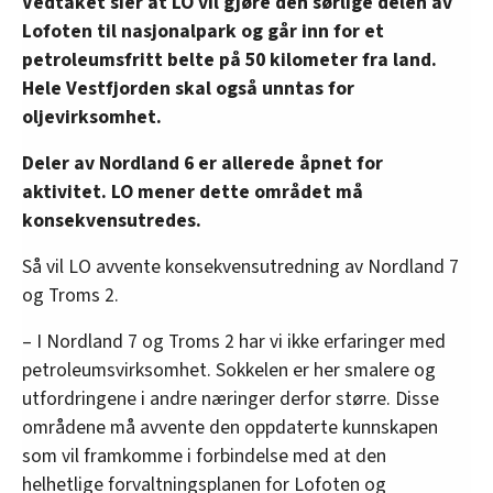
Vedtaket sier at LO vil gjøre den sørlige delen av
Lofoten til nasjonalpark og går inn for et
petroleumsfritt belte på 50 kilometer fra land.
Hele Vestfjorden skal også unntas for
oljevirksomhet.
Deler av Nordland 6 er allerede åpnet for
aktivitet. LO mener dette området må
konsekvensutredes.
Så vil LO avvente konsekvensutredning av Nordland 7
og Troms 2.
– I Nordland 7 og Troms 2 har vi ikke erfaringer med
petroleumsvirksomhet. Sokkelen er her smalere og
utfordringene i andre næringer derfor større. Disse
områdene må avvente den oppdaterte kunnskapen
som vil framkomme i forbindelse med at den
helhetlige forvaltningsplanen for Lofoten og