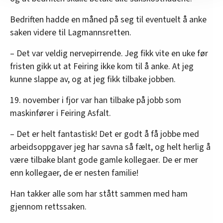
nettstedet med LO Medias egne samarbeidspartnere
innenfor analyse og annonsering. Disse er angitt i
Bedriften hadde en måned på seg til eventuelt å anke
oversikten lengre ned på denne siden.
saken videre til Lagmannsretten.
– Det var veldig nervepirrende. Jeg fikk vite en uke før
fristen gikk ut at Feiring ikke kom til å anke. At jeg
kunne slappe av, og at jeg fikk tilbake jobben.
19. november i fjor var han tilbake på jobb som
maskinfører i Feiring Asfalt.
– Det er helt fantastisk! Det er godt å få jobbe med
arbeidsoppgaver jeg har savna så fælt, og helt herlig å
være tilbake blant gode gamle kollegaer. De er mer
enn kollegaer, de er nesten familie!
Han takker alle som har stått sammen med ham
gjennom rettssaken.