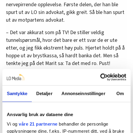
nervepirrende opplevelse. Første delen, der han ble
spurt ut av LO sin advokat, gikk greit. Så ble han spurt
ut av motpartens advokat.
– Det var akkurat som på TV! De stiller veldig
tunnelspørsmål, hvor det bare er ett svar de er ute
etter, og jeg fikk ekstremt høy puls. Hjertet holdt på å
hoppe ut av brystkassa, så hardt banka det. Men så
tenkte jeg på det Marit sa: Ta det med ro. Pust!
Opsahl opplevde blant annet at bedriften kjørte hardt
på at han ikke burde jobbe skift. At to uker med 12
timer arbeidsdag, dag en uke og natt en uke, ville
Samtykke
Detaljer
Annonseinnstillinger
Om
trigge epilepsien.
– Jeg har et veldig godt sovehjerte, og kan sovne hvor
Ansvarlig bruk av dataene dine
som helst og når som helst. Så lenge jeg får sove nok,
Vi og
våre 21 partnerne
behandler de personlige
er det det samme for meg når jeg sover. Jeg kan jobbe
opplysningene dine, f.eks. IP-nummeret ditt, ved å bruke