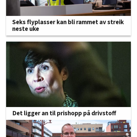
Seks flyplasser kan bli rammet av streik
neste uke
Det ligger an til prishopp på drivstoff