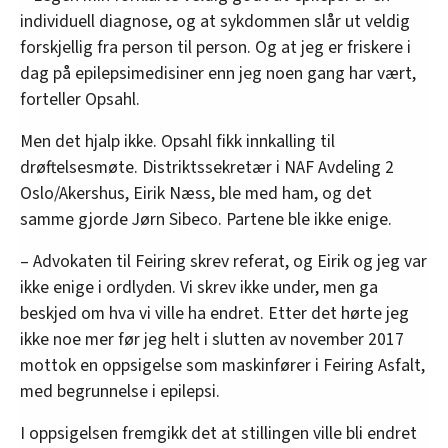
individuell diagnose, og at sykdommen slår ut veldig
forskjellig fra person til person. Og at jeg er friskere i
dag på epilepsimedisiner enn jeg noen gang har vært,
forteller Opsahl.
Men det hjalp ikke. Opsahl fikk innkalling til
drøftelsesmøte. Distriktssekretær i NAF Avdeling 2
Oslo/Akershus, Eirik Næss, ble med ham, og det
samme gjorde Jørn Sibeco. Partene ble ikke enige.
– Advokaten til Feiring skrev referat, og Eirik og jeg var
ikke enige i ordlyden. Vi skrev ikke under, men ga
beskjed om hva vi ville ha endret. Etter det hørte jeg
ikke noe mer før jeg helt i slutten av november 2017
mottok en oppsigelse som maskinfører i Feiring Asfalt,
med begrunnelse i epilepsi.
I oppsigelsen fremgikk det at stillingen ville bli endret