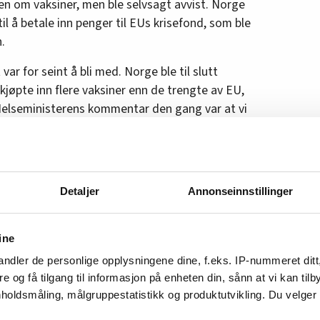
køen om vaksiner, men ble selvsagt avvist. Norge
til å betale inn penger til EUs krisefond, som ble
.
var for seint å bli med. Norge ble til slutt
jøpte inn flere vaksiner enn de trengte av EU,
 Helseministerens kommentar den gang var at vi
r i EU-systemet».
 å være med på det forpliktende EU-
 oss. Da hadde vi sluppet å trygle om å få bli
Detaljer
Annonseinnstillinger
d å bygge, etter at skipet traff isfjellet.
de da Russlands invasjon av Ukraina endret
ine
Erdogan brukte Nato-medlemsskap for Sverige
det for svenskene å ha gode venner på innsiden.
ndler de personlige opplysningene dine, f.eks. IP-nummeret ditt
re og få tilgang til informasjon på enheten din, sånn at vi kan ti
som tenkte det hadde vært lurt å melde seg inn
holdsmåling, målgruppestatistikk og produktutvikling. Du velge
begynte, og ikke etter. Det svenske ordtaket