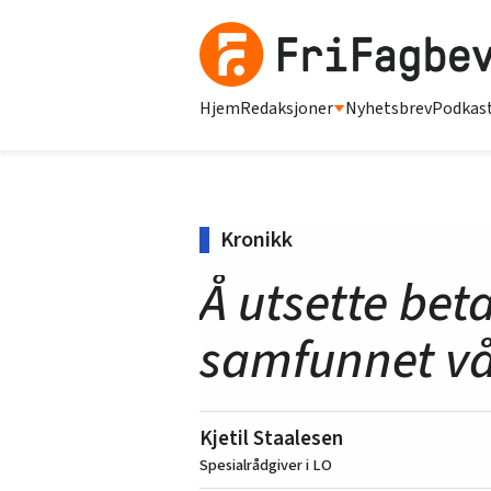
Hjem
Redaksjoner
Nyhetsbrev
Podkas
Kronikk
Å utsette bet
samfunnet vå
Kjetil Staalesen
Spesialrådgiver i LO