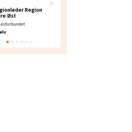
Hotell- og
restaurantarbeidern
gionleder Region
e i Oslo og Akershus
dre Øst
søker ny kontorlede
lesforbundet
Fellesforbundet avdeling
elv
10
Oslo