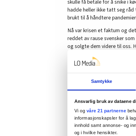
skulle få betale for å snike i 
hadde heller ikke tatt seg råd 
brukt til å håndtere pandemien
Nå var krisen et faktum og det 
reddet av rause svensker som k
og solgte dem videre til oss.
var avhengige av «gode venne
Et alternativ hadde jo vært
samarbeidet før krisen traff
Samtykke
med i livbåten vi ikke var me
Svenskene opplevde noe lignen
Ansvarlig bruk av dataene d
Europas sikkerhetsbilde. Da 
som forhandlingskort, gjaldt 
Vi og
våre 21 partnerne
beha
informasjonskapsler for å lag
Det var nok noen svensker da 
innhold samt annonse- og inn
i forsvarsalliansen før krigen 
og i hvilke hensikter.