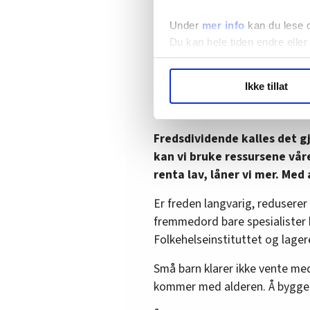
«Det er for seint å lese Faderv
gjenoppdaget.
Under
mer info
kan du lese 
Du kan hele tiden endre eller
Ikke at vi skal hovere. Regjer
i 2017. Begrunnelsen: For å s
LO Medias publikasjoner frif
Ikke tillat
kystlinje etter Canada. Siden
hvordan våre nettsider blir br
mystisk vis og gassledninger 
Vi deler bare informasjon o
annonsering. Disse er angitt
Fredsdividende kalles det gj
kan vi bruke ressursene våre
renta lav, låner vi mer. Med 
Er freden langvarig, reduserer
fremmedord bare spesialister h
Folkehelseinstituttet og lager
Små barn klarer ikke vente me
kommer med alderen. Å bygge 