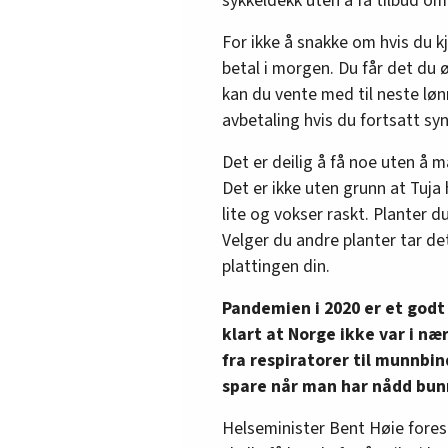
sykkeldekk uten å få tilbud om 
For ikke å snakke om hvis du kj
betal i morgen. Du får det du
kan du vente med til neste lø
avbetaling hvis du fortsatt syne
Det er deilig å få noe uten å 
Det er ikke uten grunn at Tuja
lite og vokser raskt. Planter d
Velger du andre planter tar de
plattingen din.
Pandemien i 2020 er et godt
klart at Norge ikke var i næ
fra respiratorer til munnbin
spare når man har nådd bun
Helseminister Bent Høie foresl