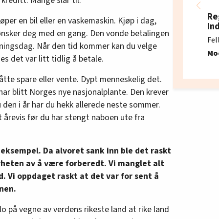
kreditt. Mange slår til.
Re
øper en bil eller en vaskemaskin. Kjøp i dag,
In
 ønsker deg med en gang. Den vonde betalingen
Fel
nningsdag. Når den tid kommer kan du velge
Mo
s det var litt tidlig å betale.
måtte spare eller vente. Dypt menneskelig det.
 har blitt Norges nye nasjonalplante. Den krever
u den i år har du hekk allerede neste sommer.
t årevis før du har stengt naboen ute fra
 eksempel. Da alvoret sank inn ble det raskt
rheten av å være forberedt. Vi manglet alt
d. Vi oppdaget raskt at det var for sent å
nen.
o på vegne av verdens rikeste land at rike land