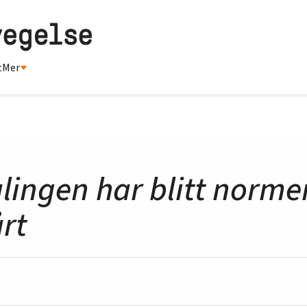
t
Mer
alingen har blitt norme
rt