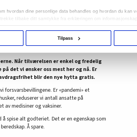
år når fanden er innafor døra» ble
om hvordan dine personlige data behandles og hvordan du kan v
 trekke tilbake ditt samtykke fra erklæringen om informasjonskap
ingen Solberg la ned Sjøheimevernet så seint som
pare penger. Norge har verdens nest lengste
agbevegelse.no, hk-nytt.no og fontene.no bruker informasjonskaps
Tilpass
 den gang er nyheter om sjøkabler som kuttes på
ukt slik at vi tilby relevant innhold, tilpassede annonser og utarbe
som saboteres, den nye normalen.
m hvordan du bruker nettstedet med LO Medias egne samarbeidsp
 i oversikten lengre ned på denne siden.
erne. Når tilværelsen er enkel og fredelig
 på det vi ønsker oss mest her og nå. Er
avdragsfrihet blir den nye hytta gratis.
 vi forsvarsbevillingene. Er «pandemi» et
usker, reduserer vi antall ansatte på
et av medisiner og vaksiner.
d å spise alt godteriet. Det er en egenskap som
beredskap. Å spare.