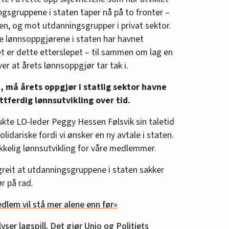
ngsgruppene i staten taper nå på to fronter –
en, og mot utdanningsgrupper i privat sektor.
te lønnsoppgjørene i staten har havnet
t er dette etterslepet – til sammen om lag en
er at årets lønnsoppgjør tar tak i.
, må årets oppgjør i statlig sektor havne
ettferdig lønnsutvikling over tid.
rukte LO-leder Peggy Hessen Følsvik sin taletid
olidariske fordi vi ønsker en ny avtale i staten.
ikkelig lønnsutvikling for våre medlemmer.
reit at utdanningsgruppene i staten sakker
r på rad.
dlem vil stå mer alene enn før»
yser lagspill. Det gjør Unio og Politiets