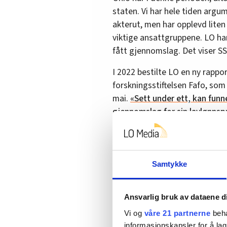
staten. Vi har hele tiden arg
akterut, men har opplevd liten 
viktige ansattgruppene. LO har
fått gjennomslag. Det viser S
I 2022 bestilte LO en ny rappor
forskningsstiftelsen Fafo, som
mai.
«Sett under ett, kan funn
gjennomslag for sin lavlønnspr
Kort oppsummert er det ing
analysen i SSBs rapport.
Samtykke
Fafo-rapporten er begrenset
beskjedne 35 prosent av de 
eksempel at militære yrker har
Ansvarlig bruk av dataene d
en lønnsvekst på over 17 prose
Vi og
våre 21 partnerne
beha
Uvisst av hvilken grunn. Fafo-r
informasjonskapsler for å lag