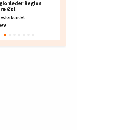
restaurantarbeidern
gionleder Region
e i Oslo og Akershus
dre Øst
søker ny kontorlede
lesforbundet
Fellesforbundet avdeling
elv
10
Oslo