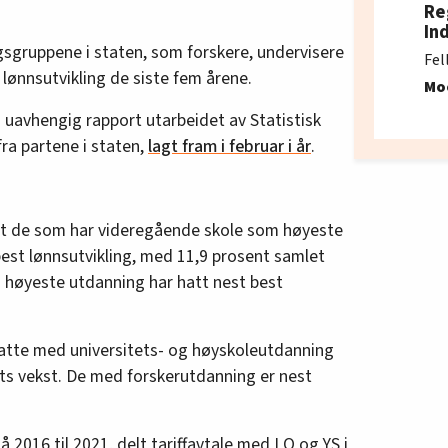
Re
In
gsgruppene i staten, som forskere, undervisere
Fel
 lønnsutvikling de siste fem årene.
Mo
en uavhengig rapport utarbeidet av Statistisk
fra partene i staten,
lagt fram i februar i år
.
 det de som har videregående skole som høyeste
best lønnsutvikling, med 11,9 prosent samlet
 høyeste utdanning har hatt nest best
atte med universitets- og høyskoleutdanning
ts vekst. De med forskerutdanning er nest
å 2016 til 2021, delt tariffavtale med LO og YS i