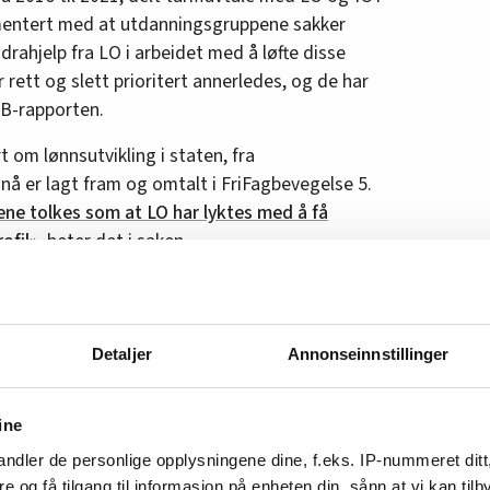
umentert med at utdanningsgruppene sakker
drahjelp fra LO i arbeidet med å løfte disse
 rett og slett prioritert annerledes, og de har
SB-rapporten.
t om lønnsutvikling i staten, fra
 nå er lagt fram og omtalt i FriFagbevegelse 5.
ene tolkes som at LO har lyktes med å få
ofil»
, heter det i saken.
en nye funn i Fafo-rapporten som svekker
Detaljer
Annonseinnstillinger
 til 15 utvalgte yrkesgrupper, og dekker
ansatte i staten.
SSB-rapporten viser for
 hatt den klart høyeste lønnsutviklingen (med
ine
nt), men de er ikke en del av Fafos rapport.
ndler de personlige opplysningene dine, f.eks. IP-nummeret ditt
apporten inneholder heller ikke tall for
re og få tilgang til informasjon på enheten din, sånn at vi kan ti