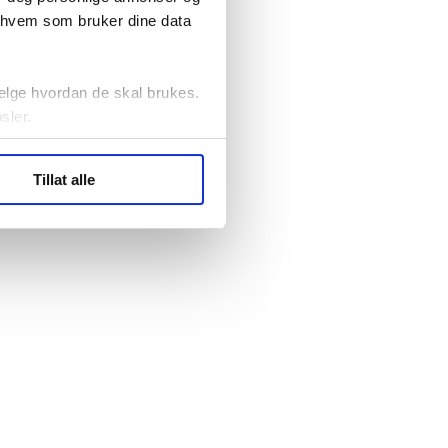
r hvem som bruker dine data
elge hvordan de skal brukes.
sler.
ler (cookies) for å lære
Tillat alle
ide statistikk.
artnere innenfor analyse og