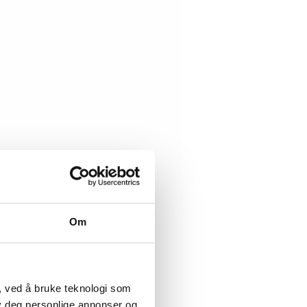
Om
, ved å bruke teknologi som
lby deg personlige annonser og