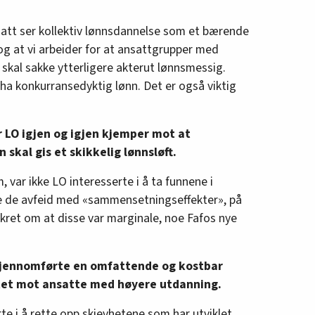
rtsatt ser kollektiv lønnsdannelse som et bærende
og at vi arbeider for at ansattgrupper med
 skal sakke ytterligere akterut lønnsmessig.
 ha konkurransedyktig lønn. Det er også viktig
r LO igjen og igjen kjemper mot at
skal gis et skikkelig lønnsløft.
 var ikke LO interesserte i å ta funnene i
ble de avfeid med «sammensetningseffekter», på
ikret om at disse var marginale, noe Fafos nye
 gjennomførte en omfattende og kostbar
tet mot ansatte med høyere utdanning.
erte i å rette opp skjevhetene som har utviklet