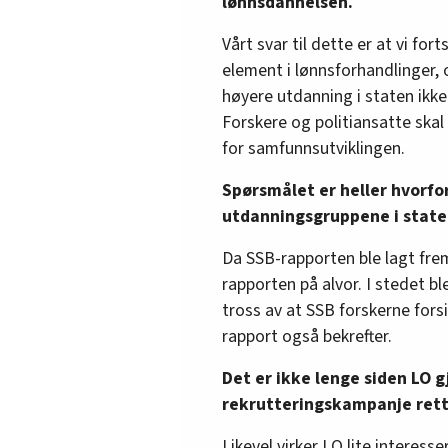
lønnsdannelsen.
Vårt svar til dette er at vi fo
element i lønnsforhandlinger, 
høyere utdanning i staten ikke
Forskere og politiansatte skal
for samfunnsutviklingen.
Spørsmålet er heller hvorfo
utdanningsgruppene i staten 
Da SSB-rapporten ble lagt frem,
rapporten på alvor. I stedet 
tross av at SSB forskerne fors
rapport også bekrefter.
Det er ikke lenge siden LO
rekrutteringskampanje ret
Likevel virker LO lite interess