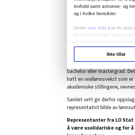
gjennomsnittlig reallønnsveks
innhold samt annonse- og inn
periode – et svært relevant tal
og i hvilke hensikter.
yrkesgruppene opp mot.
Under
mer info
kan du lese 
Fafo-forskerne bak studien 
Du kan hele tiden endre eller
utdanning ikke kommer neg
grupper med doktorgradsutdan
LO Medias publikasjoner frif
Ikke tillat
reallønnsnedgang de siste åre
hvordan våre nettsider blir br
postdoktorer. Det samme ser 
Vi deler bare informasjon o
bachelor eller mastergrad. Det
annonsering. Disse er angitt
hatt en reallønnsvekst som er
akademiske stillingene, nevnes 
Samlet sett gir derfor oppslage
representativt bilde av lønnsut
Representanter fra LO Stat 
å være usolidariske og for 