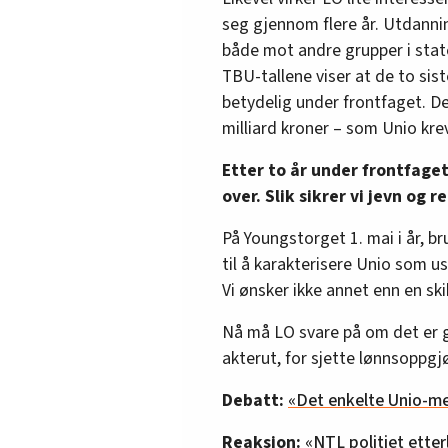
seg gjennom flere år. Utdanni
både mot andre grupper i stat
TBU-tallene viser at de to sis
betydelig under frontfaget. De
milliard kroner – som Unio krev
Etter to år under frontfaget
over. Slik sikrer vi jevn og r
På Youngstorget 1. mai i år, b
til å karakterisere Unio som us
Vi ønsker ikke annet enn en sk
Nå må LO svare på om det er g
akterut, for sjette lønnsoppgjø
Debatt:
«Det enkelte Unio-me
Reaksjon:
«NTL politiet etterl