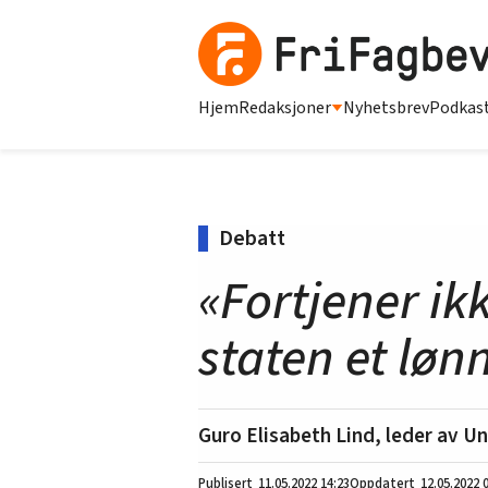
Hjem
Redaksjoner
Nyhetsbrev
Podkas
Debatt
«Fortjener i
staten et lønn
Guro Elisabeth Lind, leder av Un
11.05.2022
14:23
12.05.2022 