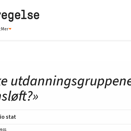
t
Mer
kke utdanningsgruppene
sløft?»
io stat
09:01