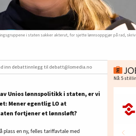
ngsgruppene i staten sakker akterut, for sjette lønnsoppgjør på rad, skriv
nd inn debattinnlegg til debatt@lomedia.no
Nå:
5
still
av Unios lønnspolitikk i staten, er vi
let: Mener egentlig LO at
ten fortjener et lønnsløft?
 plass en ny, felles tariffavtale med