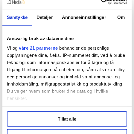
Hvis ikke SV klarer å legge om kursen, kan partiet
havne i samme situasjon som Venstre. Altså en
varig svekkelse over flere tiår der partiet knapt er
Samtykke
Detaljer
Annonseinnstillinger
Om
noen maktfaktor i norsk politikk.
Historien viser at det er vanskelig å komme opp
Ansvarlig bruk av dataene dine
igjen hvis et parti faller under sperregrensen.
Vi og
våre 21 partnerne
behandler de personlige
Det holder ikke å bare diskutere om partiet har riktig
opplysningene dine, f.eks. IP-nummeret ditt, ved å bruke
teknologi som informasjonskapsler for å lagre og få
leder. Det viktigste er å utvikle en politikk som
tilgang til informasjon på enheten din, sånn at vi kan tilby
velgerne kjenner igjen. Det handler neppe om å kun ta
deg personlige annonser og innhold samt annonse- og
opp kampen mot Rødt.
innholdsmåling, målgruppestatistikk og produktutvikling.
Det burde være plass til et SV som tar opp kampen
Du velger hvem som bruker dine data og i hvilke
hensikter.
mot et Ap som går mot høyre i stadig flere saker.
Under
mer info
kan du lese om hvordan dine personlige
Ønsker du å si din mening?
Tillat alle
data behandles og hvordan du kan velge hvordan de skal
brukes. Du kan hele tiden endre eller trekke tilbake ditt
Her finner du informasjon om debattinnlegg og