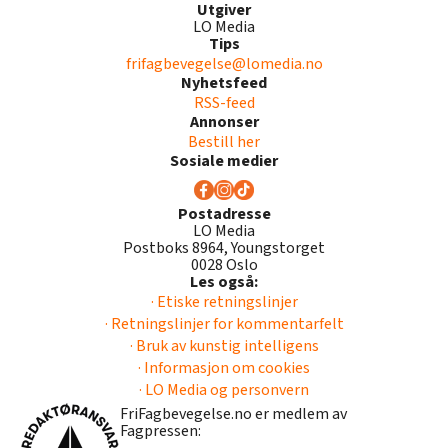
Utgiver
LO Media
Tips
frifagbevegelse@lomedia.no
Nyhetsfeed
RSS-feed
Annonser
Bestill her
Sosiale medier
Postadresse
LO Media
Postboks 8964, Youngstorget
0028 Oslo
Les også:
· Etiske retningslinjer
· Retningslinjer for kommentarfelt
· Bruk av kunstig intelligens
· Informasjon om cookies
· LO Media og personvern
FriFagbevegelse.no er medlem av
Fagpressen: