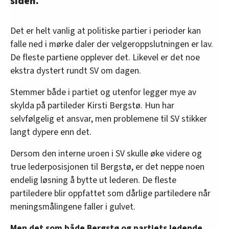
siden.
Det er helt vanlig at politiske partier i perioder kan
falle ned i mørke daler der velgeroppslutningen er lav.
De fleste partiene opplever det. Likevel er det noe
ekstra dystert rundt SV om dagen.
Stemmer både i partiet og utenfor legger mye av
skylda på partileder Kirsti Bergstø. Hun har
selvfølgelig et ansvar, men problemene til SV stikker
langt dypere enn det.
Dersom den interne uroen i SV skulle øke videre og
true lederposisjonen til Bergstø, er det neppe noen
endelig løsning å bytte ut lederen. De fleste
partiledere blir oppfattet som dårlige partiledere når
meningsmålingene faller i gulvet.
Men det som både Bergstø og partiets ledende