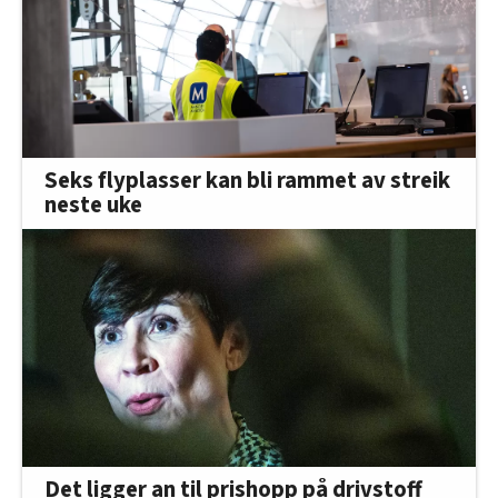
Seks flyplasser kan bli rammet av streik
neste uke
Det ligger an til prishopp på drivstoff