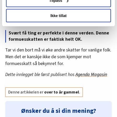
Tilpass
insentiver til arbeid, rettferdig fordeling og
nyskapning. Det kommer sannsynligvis gjennom
LO Medias publikasjoner frifagbevegelse.no, hk-nytt.no
mindre skatt på inntekt og mer på formue, arv og
Ikke tillat
og fontene.no bruker informasjonskapsler (cookies) for å
eiendom, kanskje med noen økte bunnfradrag.
lære hvordan våre nettsider blir brukt slik at vi tilby
relevant innhold, tilpassede annonser og utarbeide
Svært få ting er perfekte i denne verden. Denne
statistikk.
formuesskatten er faktisk helt OK.
Vi deler bare informasjon om hvordan du bruker
nettstedet med LO Medias egne samarbeidspartnere
Tar vi den bort må vi øke andre skatter for vanlige folk.
innenfor analyse og annonsering. Disse er angitt i
Men det er kanskje ikke de som kjemper mot
oversikten lengre ned på denne siden.
formuesskatt så bekymret for.
Dette innlegget ble først publisert hos
Agenda Magasin
Denne artikkelen er
over to år gammel
.
Ønsker du å si din mening?