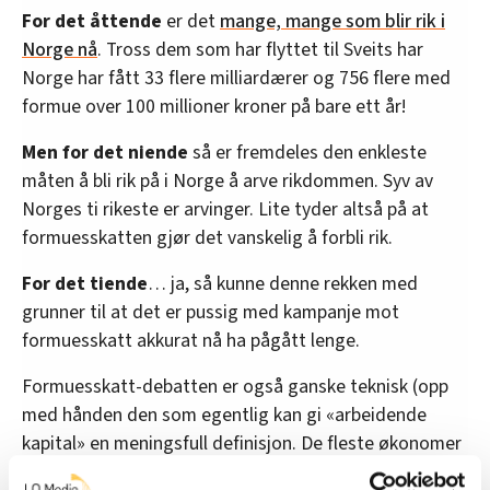
For det åttende
er det
mange, mange som blir rik i
Norge nå
. Tross dem som har flyttet til Sveits har
Norge har fått 33 flere milliardærer og 756 flere med
formue over 100 millioner kroner på bare ett år!
Men for det niende
så er fremdeles den enkleste
måten å bli rik på i Norge å arve rikdommen. Syv av
Norges ti rikeste er arvinger. Lite tyder altså på at
formuesskatten gjør det vanskelig å forbli rik.
For det tiende
… ja, så kunne denne rekken med
grunner til at det er pussig med kampanje mot
formuesskatt akkurat nå ha pågått lenge.
Formuesskatt-debatten er også ganske teknisk (opp
med hånden den som egentlig kan gi «arbeidende
kapital» en meningsfull definisjon. De fleste økonomer
mener det er et meningsløst begrep).