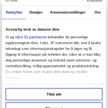
Men den kjennetegnes av en veldig klar ting. Den
handler om hvor mye de med mye kapital skal dele
Samtykke
Detaljer
Annonseinnstillinger
Om
med felleskapet. Og uansett hvilket tidspunkt du
lander i historien til et land som det passer å
Ansvarlig bruk av dataene dine
sammenligne oss med så har det ikke skjedd uten
kamp og konflikt. Når man har en veldig stor mikrofon
Vi og
våre 21 partnerne
behandler de personlige
opplysningene dine, f.eks. IP-nummeret ditt, ved å bruke
så høres det veldig godt.
teknologi som informasjonskapsler for å lagre og få
Er formuesskatten perfekt? Nei, så klart ikke.
tilgang til informasjon på enheten din, sånn at vi kan tilby
Det er heller ikke inntektsskatten eller
deg personlige annonser og innhold samt annonse- og
arveskatten (som ikke er perfekt fordi den er
innholdsmåling, målgruppestatistikk og produktutvikling.
fjernet).
Du velger hvem som bruker dine data og i hvilke
hensikter.
Ingen bør være gift med en spesiell skatt, selv om du
gjerne kan kalle den du er sammen med for skatten
Under
mer info
kan du lese om hvordan dine personlige
min.
Tillat alle
data behandles og hvordan du kan velge hvordan de skal
brukes. Du kan hele tiden endre eller trekke tilbake ditt
Det beste skattesystemet er det som gir mest
samtykke fra erklæringen om informasjonskapsler.