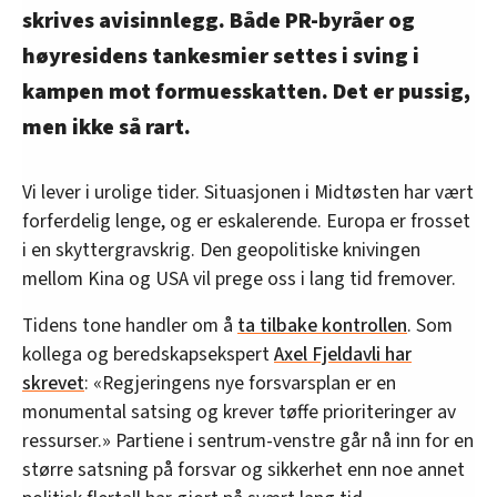
skrives avisinnlegg. Både PR-byråer og
høyresidens tankesmier settes i sving i
kampen mot formuesskatten. Det er pussig,
men ikke så rart.
Vi lever i urolige tider. Situasjonen i Midtøsten har vært
forferdelig lenge, og er eskalerende. Europa er frosset
i en skyttergravskrig. Den geopolitiske knivingen
mellom Kina og USA vil prege oss i lang tid fremover.
Tidens tone handler om å
ta tilbake kontrollen
. Som
kollega og beredskapsekspert
Axel Fjeldavli har
skrevet
: «Regjeringens nye forsvarsplan er en
monumental satsing og krever tøffe prioriteringer av
ressurser.» Partiene i sentrum-venstre går nå inn for en
større satsning på forsvar og sikkerhet enn noe annet