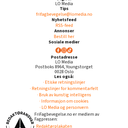
LO Media
Tips
frifagbevegelse@lomedia.no
Nyhetsfeed
RSS-feed
Annonser
Bestill her
Sosiale medier
Postadresse
LO Media
Postboks 8964, Youngstorget
0028 Oslo
Les også:
· Etiske retningslinjer
· Retningslinjer for kommentarfelt
· Bruk av kunstig intelligens
· Informasjon om cookies
· LO Media og personvern
FriFagbevegelse.no er medlem av
Fagpressen:
· Redaktørplakaten