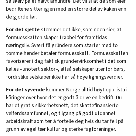
så skeiv på et halvt århundre. Det vil si at de som eier
bedriftene sitter igjen med en større del av kaken enn
de gjorde før.
For det sjette
stemmer det ikke, som noen sier, at
formuesskatten skaper trøbbel for framtidas
næringsliv. Svært få gründere som starter med to
tomme hender betaler formuesskatt. Formuesskatten
favoriserer i dag faktisk gründervirksomhet i det som
kalles «unotert sektor», altså selskaper utenfor børs,
fordi slike selskaper ikke har så høye ligningsverdier.
For det syvende
kommer Norge alltid høyt opp lista i
kåringer over hvor det er godt å drive en bedrift. Du
har et gratis sikkerhetsnett, det skattefinansierte
velferdssamfunnet, og tilgang på godt utdannet
arbeidskraft som tør å fortelle deg hvis du tar feil på
grunn av egalitær kultur og sterke fagforeninger.