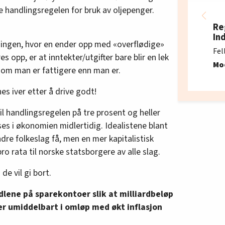
e handlingsregelen for bruk av oljepenger.
Re
In
ngen, hvor en ender opp med «overflødige»
Fel
s opp, er at inntekter/utgifter bare blir en lek
Mo
 om man er fattigere enn man er.
nes iver etter å drive godt!
il handlingsregelen på tre prosent og heller
ses i økonomien midlertidig. Idealistene blant
andre folkeslag få, men en mer kapitalistisk
ro rata til norske statsborgere av alle slag.
 de vil gi bort.
dlene på sparekontoer slik at milliardbeløp
r umiddelbart i omløp med økt inflasjon