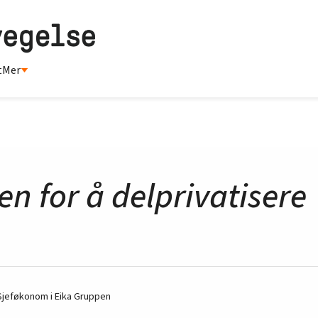
t
Mer
n for å delprivatisere
Sjeføkonom i Eika Gruppen