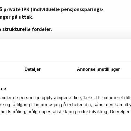
 private IPK (individuelle pensjonssparings-
nger på uttak.
 strukturelle fordeler.
ørrelse vil en få mindre problemer med
 sektor i andre lands anliggende. Vi trenger ikke
velge seg etiske plasseringer til passet sin
Detaljer
Annonseinnstillinger
allmenne svar. Fristelsen for å sette i gang nye
ringskvartal og skipstunnel blir også redusert
ine
der.
ndler de personlige opplysningene dine, f.eks. IP-nummeret ditt
k blir bevisstgjort at Oljefondet er
re og få tilgang til informasjon på enheten din, sånn at vi kan ti
penger som bør forvaltes godt. Alle norske
holdsmåling, målgruppestatistikk og produktutvikling. Du velge
affe seg og forstå IPK.