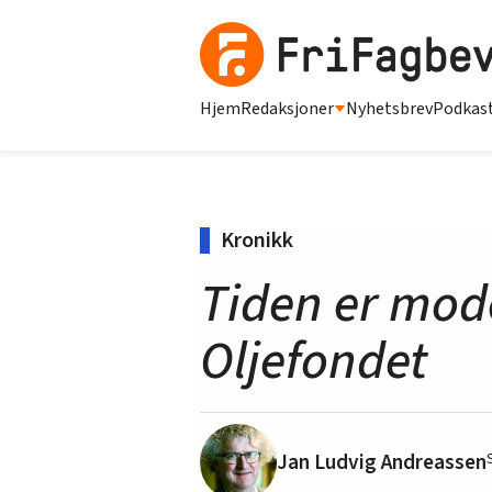
Hjem
Redaksjoner
Nyhetsbrev
Podkas
Kronikk
Tiden er mode
Oljefondet
Jan Ludvig Andreassen