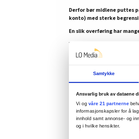
Derfor bør midlene puttes på
konto) med sterke begrensi
En slik overføring har mange
Ved å redusere Oljefondets st
innblanding av en norsk statlig
noe etisk råd da folk selv kan 
samvittighet.
Samtykke
Tross alt er etikk et fag uten 
gigantprosjekter av type regje
Ansvarlig bruk av dataene d
hvis midlene er på private hen
Vi og
våre 21 partnerne
beha
Viktigst av alt er det at fol
informasjonskapsler for å lag
sparemidler og at dette er 
innhold samt annonse- og inn
statsborgere vil da måtte sk
og i hvilke hensikter.