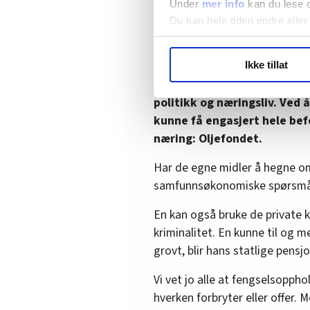
Mange av våre barn kommer til 
Under
mer info
kan du lese 
sin sparekonto vil de nok juble, 
Du kan hele tiden endre eller
deres langsiktige behov for s
om sin egen fremtidige velferd
LO Medias publikasjoner frif
Ikke tillat
hvordan våre nettsider blir br
Det er bekymringsfullt å se
Vi deler bare informasjon o
politikk og næringsliv. Ved 
annonsering. Disse er angitt
kunne få engasjert hele befo
næring: Oljefondet.
Har de egne midler å hegne o
samfunnsøkonomiske spørsmål
En kan også bruke de private k
kriminalitet. En kunne til og 
grovt, blir hans statlige pensjo
Vi vet jo alle at fengselsopphol
hverken forbryter eller offer.