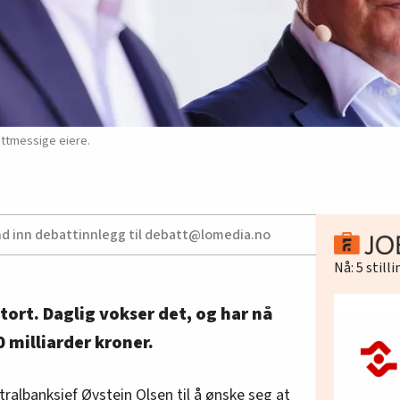
ettmessige eiere.
nd inn debattinnlegg til debatt@lomedia.no
Nå:
5
still
stort. Daglig vokser det, og har nå
0 milliarder kroner.
ralbanksjef Øystein Olsen til å ønske seg at