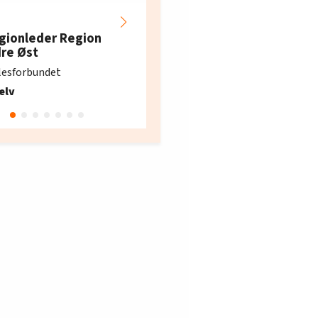
Hotell- og
restaurantarbeidern
gionleder Region
e i Oslo og Akershus
dre Øst
søker ny kontorlede
lesforbundet
Fellesforbundet avdeling
elv
10
Oslo