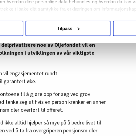
å bli hundre år gamle. Om de får én million på
om hvordan dine personlige data behandles og hvordan du kan v
inntil de skjønner hvor lite dette er i forhold til
 trekke tilbake ditt samtykke fra erklæringen om informasjonskap
paremidler. Men de lærer nå å ta noe bedre hånd
 enn når alt ansvar ligger på staten.
agbevegelse.no, hk-nytt.no og fontene.no bruker informasjonskaps
Tilpass
ukt slik at vi tilby relevant innhold, tilpassede annonser og utarbe
 så få som engasjerer seg i debatter om
m hvordan du bruker nettstedet med LO Medias egne samarbeidsp
å delprivatisere noe av Oljefondet vil en
 i oversikten lengre ned på denne siden.
lkningen i utviklingen av vår viktigste
m vil engasjementet rundt
 garantert øke.
ontoene til å gjøre opp for seg ved grov
med tenke seg at hvis en person krenker en annen
nsmidler overført til offeret.
d ikke alltid hjelper så mye på å bedre livet til
 Men ved å ta fra overgriperen pensjonsmidler