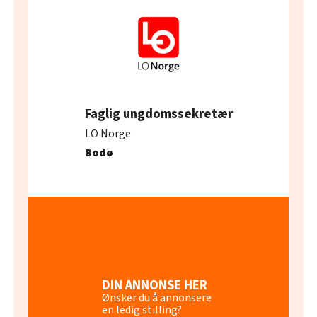
Faglig ungdomssekretær
LO Norge
Bodø
DIN ANNONSE HER
Ønsker du å annonsere
en ledig stilling?