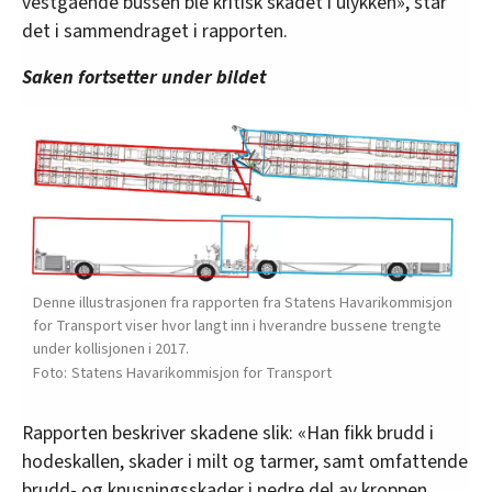
vestgående bussen ble kritisk skadet i ulykken», står
det i sammendraget i rapporten.
Saken fortsetter under bildet
Denne illustrasjonen fra rapporten fra Statens Havarikommisjon
for Transport viser hvor langt inn i hverandre bussene trengte
under kollisjonen i 2017.
Statens Havarikommisjon for Transport
Rapporten beskriver skadene slik: «Han fikk brudd i
hodeskallen, skader i milt og tarmer, samt omfattende
brudd- og knusningsskader i nedre del av kroppen.