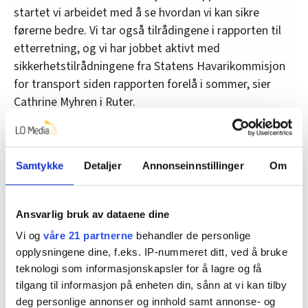
startet vi arbeidet med å se hvordan vi kan sikre
førerne bedre. Vi tar også tilrådingene i rapporten til
etterretning, og vi har jobbet aktivt med
sikkerhetstilrådningene fra Statens Havarikommisjon
for transport siden rapporten forelå i sommer, sier
Cathrine Myhren i Ruter.
Hun viser til at Statens havarikommisjon blant annet
peker på at de sikkerhetskravene som stilles av Ruter
når det konkurreres om å bli bussoperatør også kan
Samtykke
Detaljer
Annonseinnstillinger
Om
påvirke til bedre kollisjonssikkerhet, enn det som
oppnås gjennom norsk og internasjonalt regelverk.
Ansvarlig bruk av dataene dine
– Ruter har hatt dialog med markedet i august i form
Vi og
våre 21 partnerne
behandler de personlige
av en anbudskonferanse for å få innspill til hvilke
opplysningene dine, f.eks. IP-nummeret ditt, ved å bruke
muligheter for kollisjonssikkerhetskrav som det er
teknologi som informasjonskapsler for å lagre og få
mulig å ha til materiell i anbudskontrakter. Vi har
tilgang til informasjon på enheten din, sånn at vi kan tilby
mottatt noen tilbakemeldinger, men trenger mer
deg personlige annonser og innhold samt annonse- og