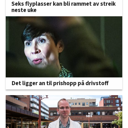
Seks flyplasser kan bli rammet av streik
neste uke
Det ligger an til prishopp på drivstoff