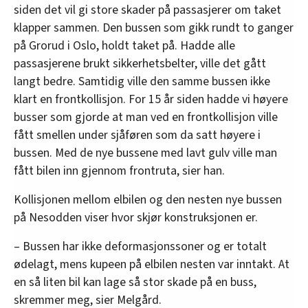
siden det vil gi store skader på passasjerer om taket
klapper sammen. Den bussen som gikk rundt to ganger
på Grorud i Oslo, holdt taket på. Hadde alle
passasjerene brukt sikkerhetsbelter, ville det gått
langt bedre. Samtidig ville den samme bussen ikke
klart en frontkollisjon. For 15 år siden hadde vi høyere
busser som gjorde at man ved en frontkollisjon ville
fått smellen under sjåføren som da satt høyere i
bussen. Med de nye bussene med lavt gulv ville man
fått bilen inn gjennom frontruta, sier han.
Kollisjonen mellom elbilen og den nesten nye bussen
på Nesodden viser hvor skjør konstruksjonen er.
– Bussen har ikke deformasjonssoner og er totalt
ødelagt, mens kupeen på elbilen nesten var inntakt. At
en så liten bil kan lage så stor skade på en buss,
skremmer meg, sier Melgård.