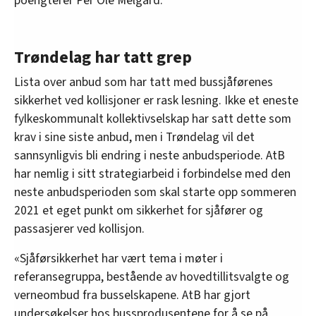
poengterer Per Ole Melgård.
Trøndelag har tatt grep
Lista over anbud som har tatt med bussjåførenes
sikkerhet ved kollisjoner er rask lesning. Ikke et eneste
fylkeskommunalt kollektivselskap har satt dette som
krav i sine siste anbud, men i Trøndelag vil det
sannsynligvis bli endring i neste anbudsperiode. AtB
har nemlig i sitt strategiarbeid i forbindelse med den
neste anbudsperioden som skal starte opp sommeren
2021 et eget punkt om sikkerhet for sjåfører og
passasjerer ved kollisjon.
«Sjåførsikkerhet har vært tema i møter i
referansegruppa, bestående av hovedtillitsvalgte og
verneombud fra busselskapene. AtB har gjort
undersøkelser hos bussprodusentene for å se på