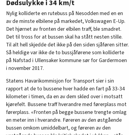
Dødsulykke i 34 km/t
Nylig kolliderte en rutebuss på Nesodden med en en
av de minste elbilene på markedet, Volkswagen E-Up.
Det hjørnet av fronten der elbilen traff, ble smadret.
Det til tross for at bussen skal ha stått nesten stille.
Til alt hell skjedde det ikke på den siden sjåføren sitter.
Så heldige var ikke de to bussjåførene som kolliderte
på Nafstad i Ullensaker kommune sør for Gardermoen
i november 2017.
Statens Havarikommisjon for Transport sier i sin
rapport at de to bussene hver hadde en fart på 33-34
kilometer i timen, da en av dem skled over i motsatt
kjørefelt. Bussene traff hverandre med førerplass mot
førerplass. «Fronten på begge bussene trengte omlag
en meter inn i hverandre. Føreren av den østgående
bussen omkom umiddelbart, og føreren av den