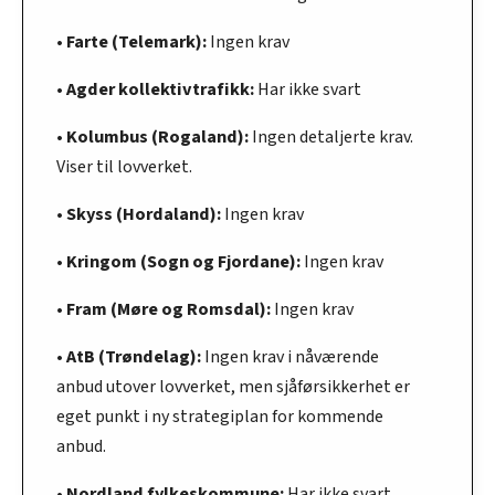
• Farte (Telemark):
Ingen krav
• Agder kollektivtrafikk:
Har ikke svart
• Kolumbus (Rogaland):
Ingen detaljerte krav.
Viser til lovverket.
• Skyss (Hordaland):
Ingen krav
• Kringom (Sogn og Fjordane):
Ingen krav
• Fram (Møre og Romsdal):
Ingen krav
AtB (Trøndelag):
•
Ingen krav i nåværende
anbud utover lovverket, men sjåførsikkerhet er
eget punkt i ny strategiplan for kommende
anbud.
• Nordland fylkeskommune:
Har ikke svart