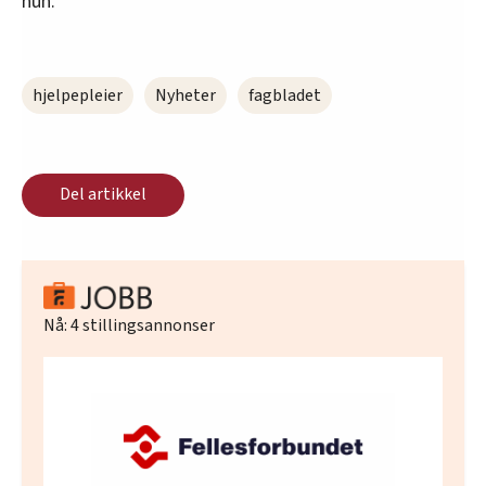
hun.
hjelpepleier
Nyheter
fagbladet
Del artikkel
Nå:
4
stillingsannonser