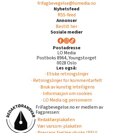
frifagbevegelse@lomedia.no
Nyhetsfeed
RSS-feed
Annonser
Bestill her
Sosiale medier
Postadresse
LO Media
Postboks 8964, Youngstorget
0028 Oslo
Les også:
· Etiske retningslinjer
· Retningslinjer for kommentarfelt
· Bruk av kunstig intelligens
· Informasjon om cookies
· LO Media og personvern
FriFagbevegelse.no er medlem av
Fagpressen:
· Redaktørplakaten
· Vær varsom-plakaten
· Pressens faglige utvalg (PFU)