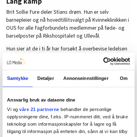
Lang kamp
Brit Sollie Fure deler Stians drøm. Hun er selv
barnepleier og nå hovedtillitsvalgt på Kvinneklinikken i
OUS for alle Fagforbundets medlemmer på føde- og
barselposter på Rikshospitalet og Ullevål.
Hun sier at de i ti år har forsøkt å overbevise ledelsen
på alle nivåer om at de trenger en fagbarnepleier.
Samtykke
Detaljer
Annonseinnstillinger
Om
Ansvarlig bruk av dataene dine
Vi og
våre 21 partnerne
behandler de personlige
opplysningene dine, f.eks. IP-nummeret ditt, ved å bruke
teknologi som informasjonskapsler for å lagre og få
tilgang til informasjon på enheten din, sånn at vi kan tilby