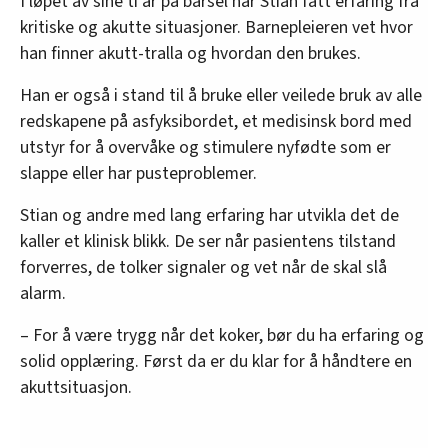
I løpet av sine ti år på barsel har Stian fått erfaring fra
kritiske og akutte situasjoner. Barnepleieren vet hvor
han finner akutt-tralla og hvordan den brukes.
Han er også i stand til å bruke eller veilede bruk av alle
redskapene på asfyksibordet, et medisinsk bord med
utstyr for å overvåke og stimulere nyfødte som er
slappe eller har pusteproblemer.
Stian og andre med lang erfaring har utvikla det de
kaller et klinisk blikk. De ser når pasientens tilstand
forverres, de tolker signaler og vet når de skal slå
alarm.
– For å være trygg når det koker, bør du ha erfaring og
solid opplæring. Først da er du klar for å håndtere en
akuttsituasjon.