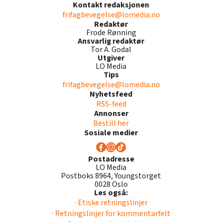
Kontakt redaksjonen
frifagbevegelse@lomedia.no
Redaktør
Frode Rønning
Ansvarlig redaktør
Tor A. Godal
Utgiver
LO Media
Tips
frifagbevegelse@lomedia.no
Nyhetsfeed
RSS-feed
Annonser
Bestill her
Sosiale medier
Postadresse
LO Media
Postboks 8964, Youngstorget
0028 Oslo
Les også:
· Etiske retningslinjer
· Retningslinjer for kommentarfelt