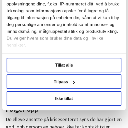
Andre eldre opplever at når ektefellen får en
opplysningene dine, f.eks. IP-nummeret ditt, ved å bruke
demenslidelse, forvandles en tidligere rolig person til å
teknologi som informasjonskapsler for å lagre og få
bli voldelig.
tilgang til informasjon på enheten din, sånn at vi kan tilby
deg personlige annonser og innhold samt annonse- og
– Volden er like skadelig selv om den følger med
innholdsmåling, målgruppestatistikk og produktutvikling.
en sykdom, understreker helsefagarbeideren.
Du velger hvem som bruker dine data og i hvilke
hensikter.
Åpen adresse
Under
mer info
kan du lese om hvordan dine personlige
Tillat alle
data behandles og hvordan du kan velge hvordan de skal
Krisesenteret Telemark har til sammen elleve
brukes. Du kan hele tiden endre eller trekke tilbake ditt
ansatte med ulik helse- og sosialfaglig
samtykke fra erklæringen om informasjonskapsler.
Tilpass
utdanning. De tar imot kvinner, menn og barn
fra nesten alle kommunene i fylket.
LO Medias publikasjoner frifagbevegelse.no, hk-nytt.no
Ikke tillat
og fontene.no bruker informasjonskapsler (cookies) for å
På kvinneavdelingen er det ni leiligheter, på
lære hvordan våre nettsider blir brukt slik at vi tilby
Følger opp
mannsavdelingen to. Alle har eget bad og
relevant innhold, tilpassede annonser og utarbeide
kjøkken. Begge avdelingene har også felles
De elleve ansatte på krisesenteret syns de har gjort en
statistikk.
kjøkken og stue.
god jobb dersom en beboer ikke tar kontakt igjen
Vi deler bare informasjon om hvordan du bruker