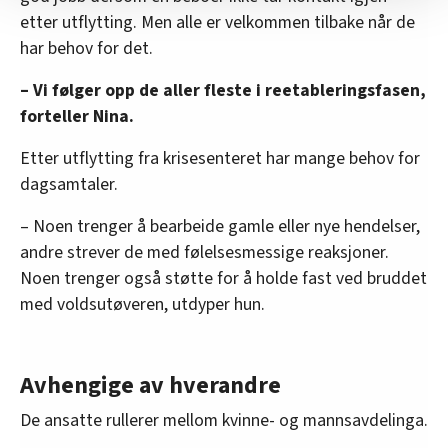
De ansatte roterer mellom avdelingene.
etter utflytting. Men alle er velkommen tilbake når de
nettstedet med LO Medias egne samarbeidspartnere
har behov for det.
Både voksne og barn som bor her, har en
innenfor analyse og annonsering. Disse er angitt i
oversikten lengre ned på denne siden.
primærkontakt. Barn fra treårsalderen og
– Vi følger opp de aller fleste i reetableringsfasen,
oppover får primærkontakt med barnefaglig
forteller Nina.
bakgrunn.
I løpet av 2024 overnattet 14 menn, 77
Etter utflytting fra krisesenteret har mange behov for
kvinner og 71 barn. Senteret tilbyr også
dagsamtaler.
dagsamtaler for tidligere beboere og andre
– Noen trenger å bearbeide gamle eller nye hendelser,
som trengte hjelp og råd. Til sammen 127
andre strever de med følelsesmessige reaksjoner.
voksne brukte dette tilbudet i fjor, og de
Noen trenger også støtte for å holde fast ved bruddet
ansatte gjennomførte i alt 452 samtaler.
med voldsutøveren, utdyper hun.
Avhengige av hverandre
De ansatte rullerer mellom kvinne- og mannsavdelinga.