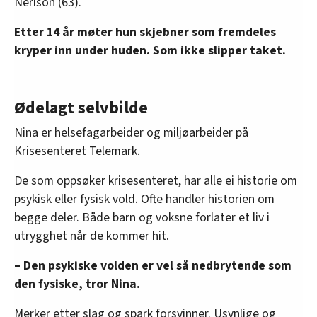
Nerison (63).
Etter 14 år møter hun skjebner som fremdeles
kryper inn under huden. Som ikke slipper taket.
Ødelagt selvbilde
Nina er helsefagarbeider og miljøarbeider på
Krisesenteret Telemark.
De som oppsøker krisesenteret, har alle ei historie om
psykisk eller fysisk vold. Ofte handler historien om
begge deler. Både barn og voksne forlater et liv i
utrygghet når de kommer hit.
– Den psykiske volden er vel så nedbrytende som
den fysiske, tror Nina.
Merker etter slag og spark forsvinner. Usynlige og