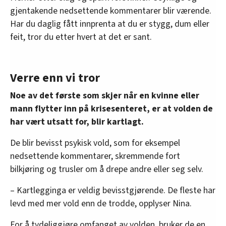
gjentakende nedsettende kommentarer blir værende.
Har du daglig fått innprenta at du er stygg, dum eller
feit, tror du etter hvert at det er sant.
Verre enn vi tror
Noe av det første som skjer når en kvinne eller
mann flytter inn på krisesenteret, er at volden de
har vært utsatt for, blir kartlagt.
De blir bevisst psykisk vold, som for eksempel
nedsettende kommentarer, skremmende fort
bilkjøring og trusler om å drepe andre eller seg selv.
– Kartlegginga er veldig bevisstgjørende. De fleste har
levd med mer vold enn de trodde, opplyser Nina.
For å tydeliggjøre omfanget av volden, bruker de en