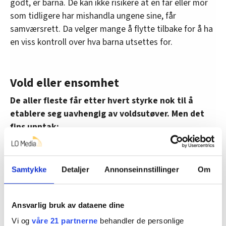
godt, er barna. De kan ikke risikere at en far eller mor
som tidligere har mishandla ungene sine, får
samværsrett. Da velger mange å flytte tilbake for å ha
en viss kontroll over hva barna utsettes for.
Vold eller ensomhet
De aller fleste får etter hvert styrke nok til å
etablere seg uavhengig av voldsutøver. Men det
fins unntak:
Nina minnes en kvinne på over 80 år. Hun hadde levd
under et voldsregime i mer enn 50 år. Mannen hadde
Samtykke
Detaljer
Annonseinnstillinger
Om
hatt full kontroll, og hun hadde mista kontakten med
venner og familie.
Ansvarlig bruk av dataene dine
Ensomheten førte henne tilbake til voldsutøveren.
Vi og
våre 21 partnerne
behandler de personlige