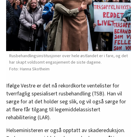
Ny handlingsplan mot overdoser som inkluderer
rusmiddeltesting.
Redusere gapet i forventet levealder mellom
mennesker med rusmiddelproblemer og
befolkningen ellers.
Styrke det oppsøkende arbeidet i kommunene
Rusbehandlingsinstitusjoner over hele østlandet er i fare, og det
og målrette tilskudd til rusmiddelforebyggende
har skapt voldsomt engasjement de siste dagene.
tiltak.
Hanna Skotheim
Styrke samarbeidet med bruker- og
Ifølge Vestre er det nå rekordkorte ventelister for
pårørendeorganisasjoner, frivilligheten og ideell
tverrfaglig spesialisert rusbehandling (TSB). Han vil
sektor.
sørge for at det holder seg slik, og vil også sørge for
at flere får tilgang til legemiddelassistert
Videreutvikle behandlings- og
rehabilitering (LAR).
oppfølgingstjenester i kommunene og
sykehusene.
Helseministeren er også opptatt av skadereduksjon.