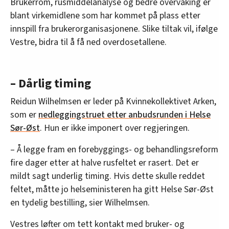
Brukerrom, rusmiddelanalyse og bedre overvåking er
Personer med erfaringskompetanse skal
blant virkemidlene som har kommet på plass etter
inkluderes i tjenestene.
innspill fra brukerorganisasjonene. Slike tiltak vil, ifølge
Gå i gang med nærklinikker, et brukernært tilbud
Vestre, bidra til å få ned overdosetallene.
med spesialisert behandling for personer med
sammensatte lidelser.
– Dårlig timing
Bygge ut basistjenester innen TSB (tverrfaglig
spesialisert rusbehandling) i alle helseforetak.
Reidun Wilhelmsen er leder på Kvinnekollektivet Arken,
som er
nedleggingstruet etter anbudsrunden i Helse
Etablere behandlingstilbud til barn og unge,
Sør-Øst
. Hun er ikke imponert over regjeringen.
voldsutsatte kvinner med ruslidelser og etablere
integrert ettervern.
– Å legge fram en forebyggings- og behandlingsreform
fire dager etter at halve rusfeltet er rasert. Det er
Her kan du lese stortingsmeldingen:
Trygghet,
mildt sagt underlig timing. Hvis dette skulle reddet
fellesskap og verdighet – Forebyggings- og
feltet, måtte jo helseministeren ha gitt Helse Sør-Øst
behandlingsreformen for rusfeltet Del I – en ny
en tydelig bestilling, sier Wilhelmsen.
politikk for forebygging, skadereduksjon og
behandling
Vestres løfter om tett kontakt med bruker- og