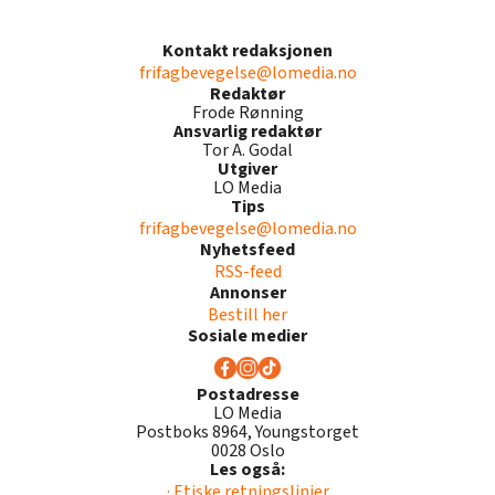
Kontakt redaksjonen
frifagbevegelse@lomedia.no
Redaktør
Frode Rønning
Ansvarlig redaktør
Tor A. Godal
Utgiver
LO Media
Tips
frifagbevegelse@lomedia.no
Nyhetsfeed
RSS-feed
Annonser
Bestill her
Sosiale medier
Postadresse
LO Media
Postboks 8964, Youngstorget
0028 Oslo
Les også:
· Etiske retningslinjer