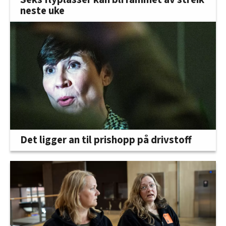
neste uke
Det ligger an til prishopp på drivstoff