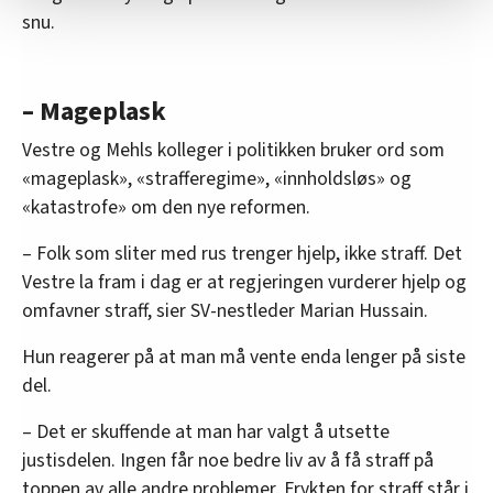
Vi deler bare informasjon om hvordan du bruker
snu.
nettstedet med LO Medias egne samarbeidspartnere
innenfor analyse og annonsering. Disse er angitt i
oversikten lengre ned på denne siden.
– Mageplask
Vestre og Mehls kolleger i politikken bruker ord som
«mageplask», «strafferegime», «innholdsløs» og
«katastrofe» om den nye reformen.
– Folk som sliter med rus trenger hjelp, ikke straff. Det
Vestre la fram i dag er at regjeringen vurderer hjelp og
omfavner straff, sier SV-nestleder Marian Hussain.
Hun reagerer på at man må vente enda lenger på siste
del.
– Det er skuffende at man har valgt å utsette
justisdelen. Ingen får noe bedre liv av å få straff på
toppen av alle andre problemer. Frykten for straff står i