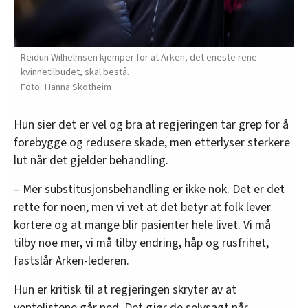
Reidun Wilhelmsen kjemper for at Arken, det eneste rene
kvinnetilbudet, skal bestå.
Hanna Skotheim
Hun sier det er vel og bra at regjeringen tar grep for å
forebygge og redusere skade, men etterlyser sterkere
lut når det gjelder behandling.
– Mer substitusjonsbehandling er ikke nok. Det er det
rette for noen, men vi vet at det betyr at folk lever
kortere og at mange blir pasienter hele livet. Vi må
tilby noe mer, vi må tilby endring, håp og rusfrihet,
fastslår Arken-lederen.
Hun er kritisk til at regjeringen skryter av at
ventelistene går ned. Det gjør de selvsagt når