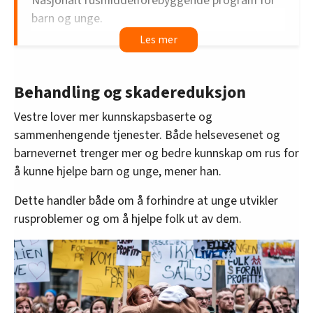
Nasjonalt rusmiddelforebyggende program for
barn og unge.
Utrede årskontroll hos fastlege og fritak for
egenandel for pasienter med rusmiddellidelser.
Behandling og skadereduksjon
Videreutvikle LAR (legemiddelassistert
rehabilitering) slik at behandlingen blir mer
Vestre lover mer kunnskapsbaserte og
helhetlig og treffer flere.
sammenhengende tjenester. Både helsevesenet og
barnevernet trenger mer og bedre kunnskap om rus for
Legge til rette for at det blir enklere for
å kunne hjelpe barn og unge, mener han.
kommunene å etablere brukerrom.
Dette handler både om å forhindre at unge utvikler
Handlingsplan mot stigmatisering som skal
rusproblemer og om å hjelpe folk ut av dem.
redusere forskjellsbehandling av mennesker med
rusmiddelproblemer.
Nasjonalt system for å overvåke
rusmiddelsituasjonen i Norge.