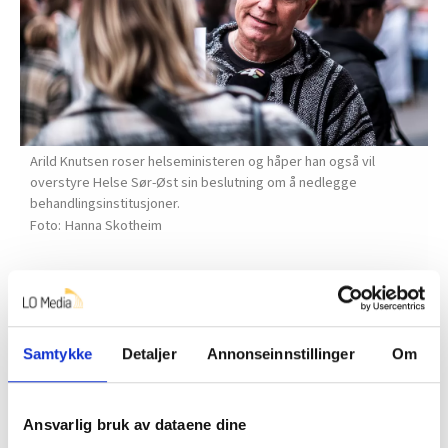
Arild Knutsen roser helseministeren og håper han også vil
overstyre Helse Sør-Øst sin beslutning om å nedlegge
behandlingsinstitusjoner.
Hanna Skotheim
Rusavhengige møter mye stigma i helsevesenet og blir
stemplet som selvforskyldte kriminelle når de for
eksempel ber om smertestillende eller utredning for
Samtykke
Detaljer
Annonseinnstillinger
Om
ADHD, erfarer Knutsen. Han liker godt Vestres løfter
om at folk skal slippe å stå med lua i hånda og be om
substitusjonsbehandling, men at denne skal være
Ansvarlig bruk av dataene dine
tilgjengelig for dem som trenger det.