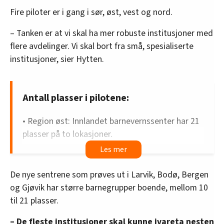
Fire piloter er i gang i sør, øst, vest og nord.
– Tanken er at vi skal ha mer robuste institusjoner med
flere avdelinger. Vi skal bort fra små, spesialiserte
institusjoner, sier Hytten.
Antall plasser i pilotene:
• Region øst: Innlandet barnevernssenter har 21
plasser på to lokasjoner.
• Region sør: Vestfold ungdomssenter har 18
plasser på to lokasjoner.
De nye sentrene som prøves ut i Larvik, Bodø, Bergen
og Gjøvik har større barnegrupper boende, mellom 10
• Region vest: Fana og Ytrebygda
til 21 plasser.
ungdomssenter har 17 plasser.
– De fleste institusjoner skal kunne ivareta nesten
• Region Nord: Bodø ungdomssenter har 10