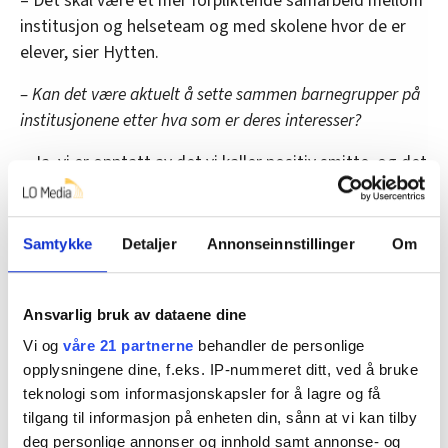
– Det skal være et mer forpliktende samarbeid mellom
institusjon og helseteam og med skolene hvor de er
elever, sier Hytten.
– Kan det være aktuelt å sette sammen barnegrupper på
institusjonene etter hva som er deres interesser?
– Ja, vi er opptatt av det vi kaller positiv smitte, og det
kan man få om ungdom med like interesser bor
sammen. Vi har også fått tilbakemelding fra
institusjoner om at de har gode erfaringer med at
Samtykke
Detaljer
Annonseinnstillinger
Om
noen eldre ungdommer kan være mentorer for yngre
som flytter inn, sier hun.
Ansvarlig bruk av dataene dine
Før har institusjonene vært delt inn etter sju ulike
Vi og
våre 21 partnerne
behandler de personlige
målgrupper.
opplysningene dine, f.eks. IP-nummeret ditt, ved å bruke
teknologi som informasjonskapsler for å lagre og få
– Nå går vi vekk fra det og er opptatt av å se hele
tilgang til informasjon på enheten din, sånn at vi kan tilby
mennesket og å ha mer fleksible institusjoner som kan
deg personlige annonser og innhold samt annonse- og