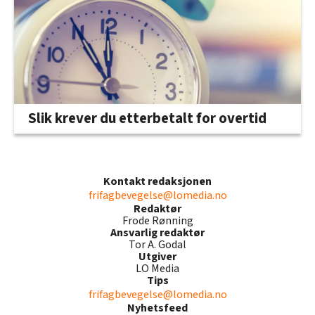
Slik krever du etterbetalt for overtid
Kontakt redaksjonen
frifagbevegelse@lomedia.no
Redaktør
Frode Rønning
Ansvarlig redaktør
Tor A. Godal
Utgiver
LO Media
Tips
frifagbevegelse@lomedia.no
Nyhetsfeed