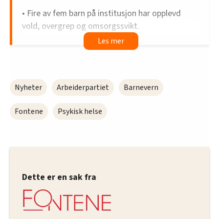
• Fire av fem barn på institusjon har opplevd
vold, overgrep og omsorgssvikt.
• Institusjoner må bygge tettere på å gi barn
mening og mestring i hverdagen, så de får en
grunn til å leve.
Nyheter
Arbeiderpartiet
Barnevern
• Barn ønsker å bo på institusjoner som kjennes
som et hjem og som bygger på at det skal være
Fontene
Psykisk helse
mest mulig normalt.
• Barn trenger å bli møtt med kjærlighet.
• Når barn har det vondt må de bli møtt av
voksne de har tillit til som kan stoppe dem på
Dette er en sak fra
trygge måter uten bruk av makt.
• Alle institusjoner må ha plikt til å lage en plan
for hvordan de skal håndtere situasjoner hvor