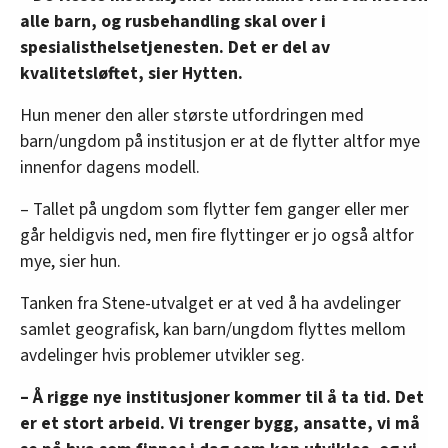
alle barn, og rusbehandling skal over i
plasser.
spesialisthelsetjenesten. Det er del av
Kilde: Barne- og familiedepartementet
kvalitetsløftet, sier Hytten.
Hun mener den aller største utfordringen med
barn/ungdom på institusjon er at de flytter altfor mye
innenfor dagens modell.
– Tallet på ungdom som flytter fem ganger eller mer
går heldigvis ned, men fire flyttinger er jo også altfor
mye, sier hun.
Tanken fra Stene-utvalget er at ved å ha avdelinger
samlet geografisk, kan barn/ungdom flyttes mellom
avdelinger hvis problemer utvikler seg.
– Å rigge nye institusjoner kommer til å ta tid. Det
er et stort arbeid. Vi trenger bygg, ansatte, vi må