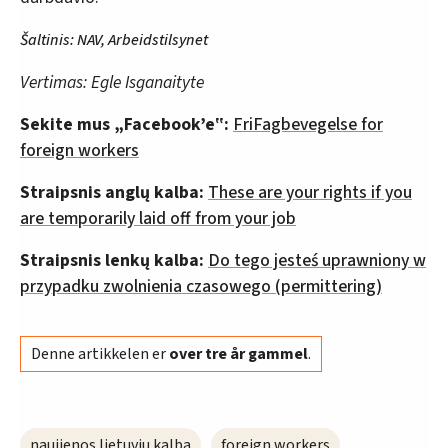
Šaltinis: NAV, Arbeidstilsynet
Vertimas: Egle Isganaityte
Sekite mus „Facebook’e‟:
FriFagbevegelse for
foreign workers
Straipsnis anglų kalba:
These are your rights if you
are temporarily laid off from your job
Straipsnis lenkų kalba:
Do tego jesteś uprawniony w
przypadku zwolnienia czasowego (permittering)
Denne artikkelen er
over tre år gammel
.
naujienos lietuviu kalba
foreign workers