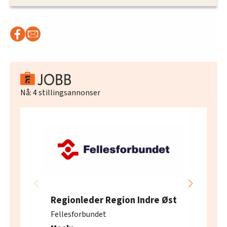
Nå:
4
stillingsannonser
Regionleder Region Indre Øst
Fellesforbundet