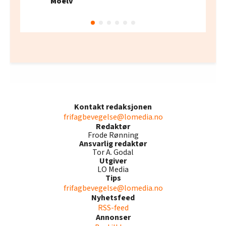
Moelv
Kontakt redaksjonen
frifagbevegelse@lomedia.no
Redaktør
Frode Rønning
Ansvarlig redaktør
Tor A. Godal
Utgiver
LO Media
Tips
frifagbevegelse@lomedia.no
Nyhetsfeed
RSS-feed
Annonser