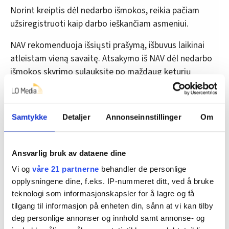
Norint kreiptis dėl nedarbo išmokos, reikia pačiam
užsiregistruoti kaip darbo ieškančiam asmeniui.
NAV rekomenduoja išsiųsti prašymą, išbuvus laikinai
atleistam vieną savaitę. Atsakymo iš NAV dėl nedarbo
išmokos skyrimo sulauksite po maždaug keturių
savaičių.
Nedarbo išmoka apskaičiuojama nuo tos dienos, kai
Samtykke
Detaljer
Annonseinnstillinger
Om
pateikėte prašymą NAV skirti nedarbo išmoką. Tačiau
pinigai jūsų sąskaitą pasieks tik po kelių savaičių, nes
trunka laiko išnagrinėti prašymą.
Ansvarlig bruk av dataene dine
Vi og
våre 21 partnerne
behandler de personlige
opplysningene dine, f.eks. IP-nummeret ditt, ved å bruke
Reikalavimai norint gauti nedarbo
teknologi som informasjonskapsler for å lagre og få
išmoką
tilgang til informasjon på enheten din, sånn at vi kan tilby
deg personlige annonser og innhold samt annonse- og
Laikinai atleistiems darbuotojams ir kitiems