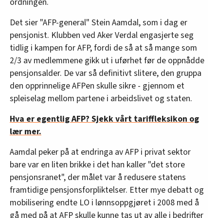
ordningen.
Det sier "AFP-general" Stein Aamdal, som i dag er
pensjonist. Klubben ved Aker Verdal engasjerte seg
tidlig i kampen for AFP, fordi de så at så mange som
2/3 av medlemmene gikk ut i uførhet før de oppnådde
pensjonsalder. De var så definitivt slitere, den gruppa
den opprinnelige AFPen skulle sikre - gjennom et
spleiselag mellom partene i arbeidslivet og staten.
Hva er egentlig AFP? Sjekk vårt tariffleksikon og
lær mer.
Aamdal peker på at endringa av AFP i privat sektor
bare var en liten brikke i det han kaller "det store
pensjonsranet", der målet var å redusere statens
framtidige pensjonsforpliktelser. Etter mye debatt og
mobilisering endte LO i lønnsoppgjøret i 2008 med å
gå med på at AFP skulle kunne tas ut av alle i bedrifter