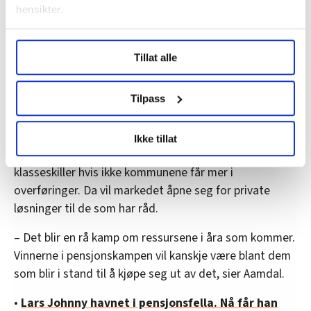
utenfor ordningen fordi de ikke klarer å oppfylle
hensikter.
kravene.
Under
mer info
kan du lese om hvordan dine personlige
Stein Aamdal i 2008: Usolidarisk og meningsløst
Tillat alle
data behandles og hvordan du kan velge hvordan de skal
brukes. Du kan hele tiden endre eller trekke tilbake ditt
samtykke fra erklæringen om informasjonskapsler.
Tilpass
Rå kamp i åra som kommer
LO Medias publikasjoner frifagbevegelse.no, hk-nytt.no
I dag er Aamdal engasjert i kampen om
Ikke tillat
og fontene.no bruker informasjonskapsler (cookies) for å
eldreomsorgen, der han mener det vil bli store
lære hvordan våre nettsider blir brukt slik at vi tilby
klasseskiller hvis ikke kommunene får mer i
relevant innhold, tilpassede annonser og utarbeide
overføringer. Da vil markedet åpne seg for private
statistikk.
løsninger til de som har råd.
Vi deler bare informasjon om hvordan du bruker
nettstedet med LO Medias egne samarbeidspartnere
– Det blir en rå kamp om ressursene i åra som kommer.
innenfor analyse og annonsering. Disse er angitt i
Vinnerne i pensjonskampen vil kanskje være blant dem
oversikten lengre ned på denne siden.
som blir i stand til å kjøpe seg ut av det, sier Aamdal.
•
Lars Johnny havnet i pensjonsfella. Nå får han