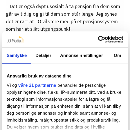
– Det er også dypt usosialt å ta pensjon fra dem som
går av tidlig og gi til dem som står lenge. Jeg synes
det er rart at LO vil være med på et pensjonssystem
som har et slikt utgangspunkt.
Nettopp det at AFP er endret er det som kan komme
til å bli ordningens død.
Samtykke
Detaljer
Annonseinnstillinger
Om
– Skal AFP overleve på sikt må det være en ordning
man kan vise at sikrer verdig avgang for sliterne. Slik
det er nå henger den i en særdeles tynn politisk tråd,
Ansvarlig bruk av dataene dine
sier Aamdal.
Vi og
våre 21 partnerne
behandler de personlige
opplysningene dine, f.eks. IP-nummeret ditt, ved å bruke
Han tror ikke at det å flikke på enkelte problemer med
teknologi som informasjonskapsler for å lagre og få
AFP er nok til å berge ordningen, selv om det er
tilgang til informasjon på enheten din, sånn at vi kan tilby
positivt å gjøre noe med åpenbare hull - som at folk
deg personlige annonser og innhold samt annonse- og
blir syke rett før AFP eller at bedriften nedbemanner
innholdsmåling, målgruppestatistikk og produktutvikling.
eller går konkurs. Så mange som en av fire faller
Du velger hvem som bruker dine data og i hvilke