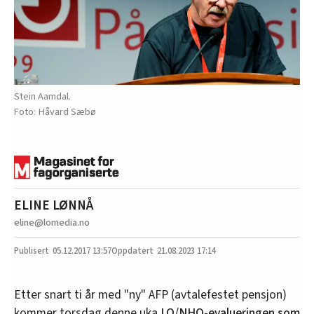
Stein Aamdal.
Håvard Sæbø
ELINE LØNNÅ
eline@lomedia.no
05.12.2017
13:57
21.08.2023 17:14
Etter snart ti år med "ny" AFP (avtalefestet pensjon)
kommer torsdag denne uka
LO/NHO-evalueringen som