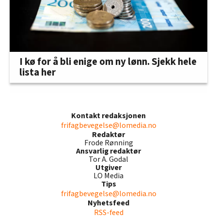
I kø for å bli enige om ny lønn. Sjekk hele
lista her
Kontakt redaksjonen
frifagbevegelse@lomedia.no
Redaktør
Frode Rønning
Ansvarlig redaktør
Tor A. Godal
Utgiver
LO Media
Tips
frifagbevegelse@lomedia.no
Nyhetsfeed
RSS-feed