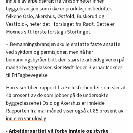
innleie av arbeidskraft fra virksomheter innen
byggebransjen som ikke er produksjonsbedrifter, i
fylkene Oslo, Akershus, Østfold, Buskerud og
Vestfold», heter det i forslaget fra Rødt. Dette er
Moxnes sitt første forslag i Stortinget.
– Bemanningsbransjen skulle erstatte faste ansatte
ved sykdom og permisjoner, men nå har
bemanningsbyråer blitt den største arbeidsgiveren på
mange byggeplasser, sier Rødt-leder Bjørnar Moxnes
til FriFagbevegelse.
Han viser til en rapport fra Fellesforbundet som sier at
40 prosent av de som jobber på de undersøkte
byggeplassene i Oslo og Akershus er innleide.
Rapporten fra mai måned viser også at
85 prosent av
innleien var ulovlig
.
•
Arbeiderpartiet vil forby innleie og styrke