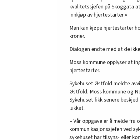
kvalitetssjefen på Skoggata 
innkjøp av hjertestarter.»
Man kan kjøpe hjertestarter h
kroner.
Dialogen endte med at de ikke 
Moss kommune opplyser at ing
hjertestarter.
Sykehuset Østfold meldte avvi
Østfold. Moss kommune og Nor
Sykehuset fikk senere beskjed
lukket.
– Vår oppgave er å melde fra o
kommunikasjonssjefen ved syke
sykehuset har tilsyns- eller ko