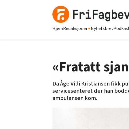
Hjem
Redaksjoner
Nyhetsbrev
Podkas
«Fratatt sja
Da Åge Villi Kristiansen fikk 
servicesenteret der han bodde
ambulansen kom.