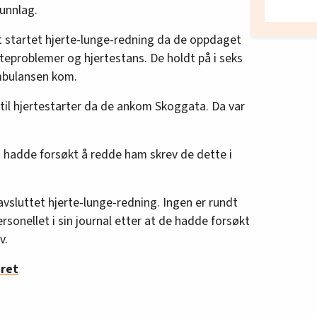
runnlag.
 startet hjerte-lunge-redning da de oppdaget
usteproblemer og hjertestans. De holdt på i seks
mbulansen kom.
il hjertestarter da de ankom Skoggata. Da var
 hadde forsøkt å redde ham skrev de dette i
vsluttet hjerte-lunge-redning. Ingen er rundt
sonellet i sin journal etter at de hadde forsøkt
v.
året