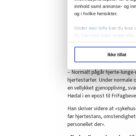
Sykehuset Østfold i sin avviksmeldi
innhold samt annonse- og inn
Faksimile
og i hvilke hensikter.
Under
mer info
kan du lese 
Sykehuset Østfold ra
Du kan hele tiden endre eller
Åge Villi Kristiansen ble «frata
LO Medias publikasjoner frif
skrev Sykehuset Østfold. Dette
Ikke tillat
hvordan våre nettsider blir br
ambulansetjenesten er en del a
Vi deler bare informasjon o
– Normalt pågår hjerte-lunge
annonsering. Disse er angitt
hjertestarter. Under normale 
en vellykket gjenoppliving, s
Hødal i en epost til FriFagbev
Han skriver videre at «sykehus
før hjertestans, omstendighet
personellet der».