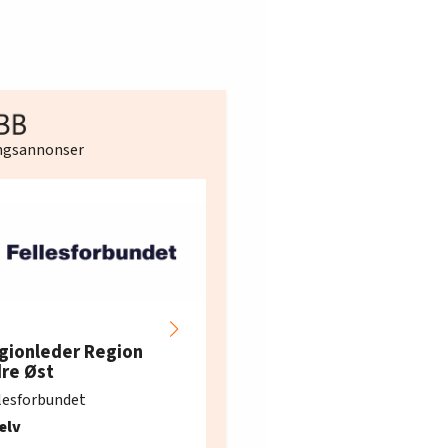
ingsannonser
Hotell- og
restaurantarbeidern
gionleder Region
e i Oslo og Akershus
dre Øst
søker ny kontorlede
lesforbundet
Fellesforbundet avdeling
elv
10