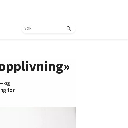
nopplivning»
o- og
ng før