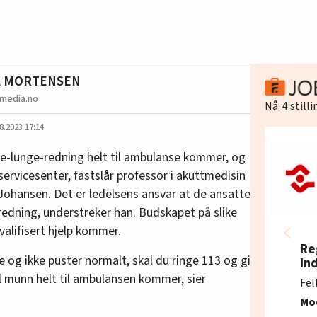
L MORTENSEN
omedia.no
Nå:
4
still
8.2023 17:14
te-lunge-redning helt til ambulanse kommer, og
servicesenter, fastslår professor i akuttmedisin
ohansen. Det er ledelsens ansvar at de ansatte
-redning, understreker han. Budskapet på slike
kvalifisert hjelp kommer.
Re
e og ikke puster normalt, skal du ringe 113 og gi
In
 munn helt til ambulansen kommer, sier
Fel
Mo