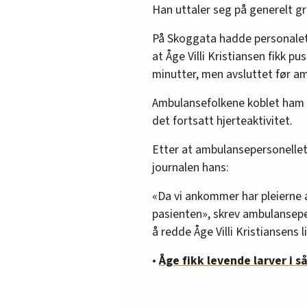
Han uttaler seg på generelt g
På Skoggata hadde personalet
at Åge Villi Kristiansen fikk p
minutter, men avsluttet før a
Ambulansefolkene koblet ham t
det fortsatt hjerteaktivitet.
Etter at ambulansepersonellet
journalen hans:
«Da vi ankommer har pleierne a
pasienten», skrev ambulanseper
å redde Åge Villi Kristiansens li
•
Åge fikk levende larver i s