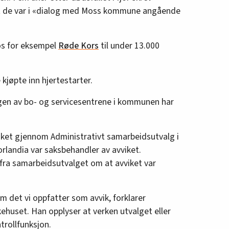
at de var i «dialog med Moss kommune angående
os for eksempel
Røde Kors
til under 13.000
kjøpte inn hjertestarter.
en av bo- og servicesentrene i kommunen har
ket gjennom Administrativt samarbeidsutvalg i
landia var saksbehandler av avviket.
 fra samarbeidsutvalget om at avviket var
m det vi oppfatter som avvik, forklarer
huset. Han opplyser at verken utvalget eller
ntrollfunksjon.