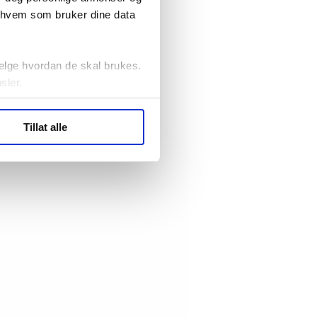
r hvem som bruker dine data
elge hvordan de skal brukes.
sler.
ler (cookies) for å lære
Tillat alle
ide statistikk.
artnere innenfor analyse og