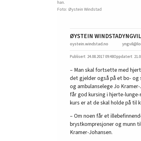
han.
Øystein Windstad
ØYSTEIN WINDSTAD
YNGVI
oystein.windstad.no
yngvil@l
24.08.2017
09:48
21.0
– Man skal fortsette med hjer
det gjelder også på et bo- og 
og ambulanselege Jo Kramer-J
får god kursing i hjerte-lunge
kurs er at de skal holde på til 
– Om noen får et illebefinnend
brystkompresjoner og munn til
Kramer-Johansen.