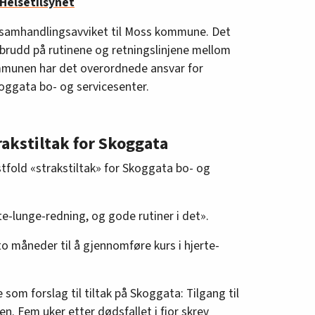
 Helsetilsynet
 samhandlingsavviket til Moss kommune. Det
 brudd på rutinene og retningslinjene mellom
unen har det overordnede ansvar for
oggata bo- og servicesenter.
rakstiltak for Skoggata
stfold «strakstiltak» for Skoggata bo- og
e-lunge-redning, og gode rutiner i det».
to måneder til å gjennomføre kurs i hjerte-
som forslag til tiltak på Skoggata: Tilgang til
n. Fem uker etter dødsfallet i fjor skrev