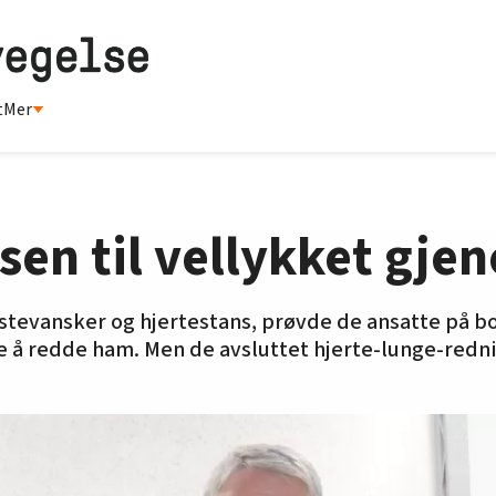
t
Mer
nsen til vellykket gje
pustevansker og hjertestans, prøvde de ansatte på b
 å redde ham. Men de avsluttet hjerte-lunge-redni