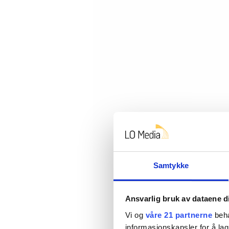
Samtykke
Ansvarlig bruk av dataene d
Vi og
våre 21 partnerne
beha
AVVIK: Åge Villi Kristiansen ble «fra
informasjonskapsler for å lag