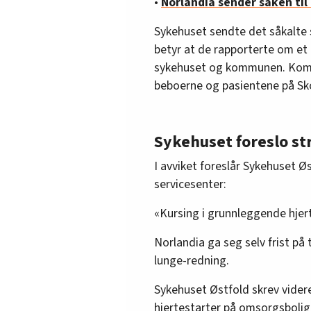
•
Norlandia sender saken til
Sykehuset sendte det såkalte
betyr at de rapporterte om et
sykehuset og kommunen. Komm
beboerne og pasientene på Sk
Sykehuset foreslo st
I avviket foreslår Sykehuset Ø
servicesenter:
«Kursing i grunnleggende hjert
Norlandia ga seg selv frist på 
lunge-redning.
Sykehuset Østfold skrev videre 
hjertestarter på omsorgsbolige