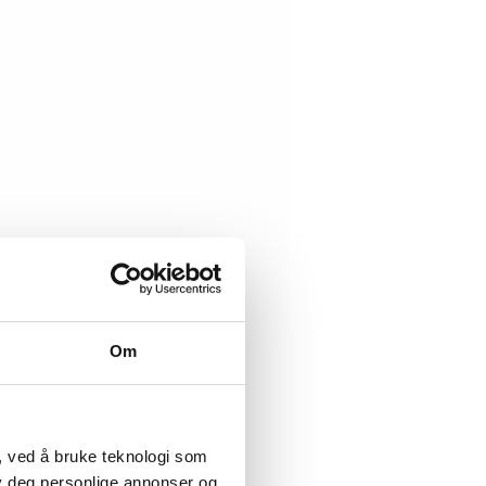
Om
, ved å bruke teknologi som
lby deg personlige annonser og