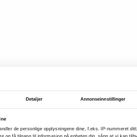
Detaljer
Annonseinnstillinger
ine
ndler de personlige opplysningene dine, f.eks. IP-nummeret ditt
tatt sjansen til god vellykket gjenopplivning», skrev
re og få tilgang til informasjon på enheten din, sånn at vi kan ti