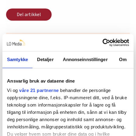
Del artikkel
Nå:
5
stillingsannonser
Samtykke
Detaljer
Annonseinnstillinger
Om
Ansvarlig bruk av dataene dine
Vi og
våre 21 partnerne
behandler de personlige
opplysningene dine, f.eks. IP-nummeret ditt, ved å bruke
teknologi som informasjonskapsler for å lagre og få
tilgang til informasjon på enheten din, sånn at vi kan tilby
Regionleder Region Indre Øst
deg personlige annonser og innhold samt annonse- og
Fellesforbundet
innholdsmåling, målgruppestatistikk og produktutvikling.
Moelv
Du velger hvem som bruker dine data og i hvilke