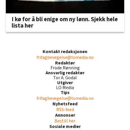
I kø for å bli enige om ny lønn. Sjekk hele
lista her
Kontakt redaksjonen
frifagbevegelse@lomedia.no
Redaktør
Frode Rønning
Ansvarlig redaktør
Tor A. Godal
Utgiver
LO Media
Tips
frifagbevegelse@lomedia.no
Nyhetsfeed
RSS-feed
Annonser
Bestill her
Sosiale medier