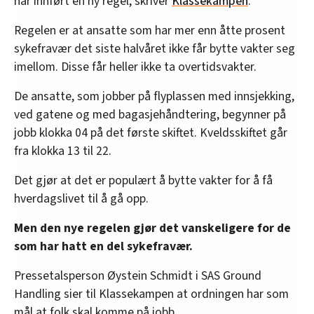
har innført en ny regel, skriver
Klassekampen
.
Regelen er at ansatte som har mer enn åtte prosent
sykefravær det siste halvåret ikke får bytte vakter seg
imellom. Disse får heller ikke ta overtidsvakter.
De ansatte, som jobber på flyplassen med innsjekking,
ved gatene og med bagasjehåndtering, begynner på
jobb klokka 04 på det første skiftet. Kveldsskiftet går
fra klokka 13 til 22.
Det gjør at det er populært å bytte vakter for å få
hverdagslivet til å gå opp.
Men den nye regelen gjør det vanskeligere for de
som har hatt en del sykefravær.
Pressetalsperson Øystein Schmidt i SAS Ground
Handling sier til Klassekampen at ordningen har som
mål at folk skal komme på jobb.