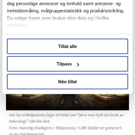
– Man tar ikke bare en grad og baserer yrkeskarrieren
deg personlige annonser og innhold samt annonse- og
sin på den masteren man tok for 30 år siden, sier
innholdsmåling, målgruppestatistikk og produktutvikling.
Du velger hvem som bruker dine data og i hvilke
Krogstie.
hensikter.
Under
mer info
kan du lese om hvordan dine personlige
Tillat alle
data behandles og hvordan du kan velge hvordan de skal
brukes. Du kan hele tiden endre eller trekke tilbake ditt
samtykke fra erklæringen om informasjonskapsler.
Tilpass
LO Medias publikasjoner frifagbevegelse.no, hk-nytt.no
Ikke tillat
og fontene.no bruker informasjonskapsler (cookies) for å
lære hvordan våre nettsider blir brukt slik at vi tilby
relevant innhold, tilpassede annonser og utarbeide
statistikk.
Vi deler bare informasjon om hvordan du bruker
Her ba vi Midjourney lage et bilde om "lære noe nytt om bruk av
nettstedet med LO Medias egne samarbeidspartnere
teknologi". Slik ble det.
innenfor analyse og annonsering. Disse er angitt i
Kunstig intelligens / Midjourney / LMK (bildet er generert
av en datatjeneste)
oversikten lengre ned på denne siden.