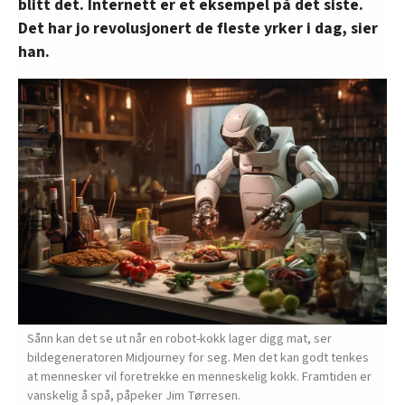
blitt det. Internett er et eksempel på det siste.
Det har jo revolusjonert de fleste yrker i dag, sier
han.
Sånn kan det se ut når en robot-kokk lager digg mat, ser
bildegeneratoren Midjourney for seg. Men det kan godt tenkes
at mennesker vil foretrekke en menneskelig kokk. Framtiden er
vanskelig å spå, påpeker Jim Tørresen.