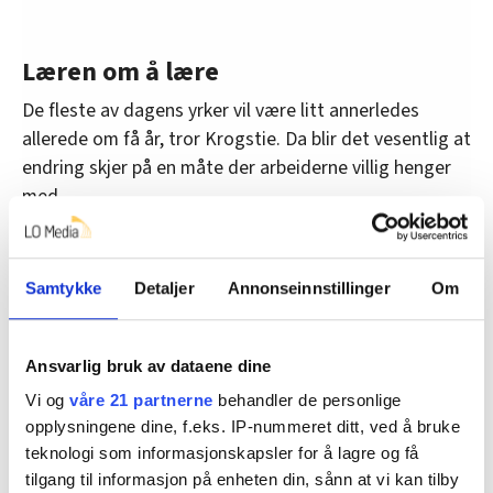
Læren om å lære
De fleste av dagens yrker vil være litt annerledes
allerede om få år, tror Krogstie. Da blir det vesentlig at
endring skjer på en måte der arbeiderne villig henger
med.
– Jeg tror det viktigste for den enkelte er å si
«OK, her er jeg nødt til å lære meg nye ting». De
Samtykke
Detaljer
Annonseinnstillinger
Om
som sliter med å omstille seg, vil kunne få
problemer, sier han.
Ansvarlig bruk av dataene dine
Samtidig bemerker han at heller ikke dette
nødvendigvis er så vesentlig forskjellig fra hvordan
Vi og
våre 21 partnerne
behandler de personlige
opplysningene dine, f.eks. IP-nummeret ditt, ved å bruke
arbeidslivet allerede har endret seg og kontinuerlig
teknologi som informasjonskapsler for å lagre og få
endrer seg.
tilgang til informasjon på enheten din, sånn at vi kan tilby