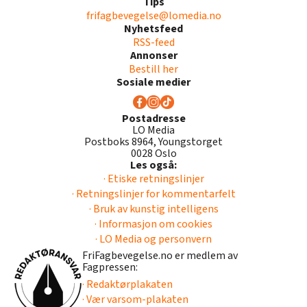
Tips
frifagbevegelse@lomedia.no
Nyhetsfeed
RSS-feed
Annonser
Bestill her
Sosiale medier
Postadresse
LO Media
Postboks 8964, Youngstorget
0028 Oslo
Les også:
· Etiske retningslinjer
· Retningslinjer for kommentarfelt
· Bruk av kunstig intelligens
· Informasjon om cookies
· LO Media og personvern
FriFagbevegelse.no er medlem av
Fagpressen:
· Redaktørplakaten
· Vær varsom-plakaten