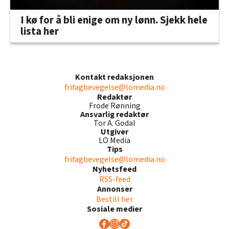
I kø for å bli enige om ny lønn. Sjekk hele
lista her
Kontakt redaksjonen
frifagbevegelse@lomedia.no
Redaktør
Frode Rønning
Ansvarlig redaktør
Tor A. Godal
Utgiver
LO Media
Tips
frifagbevegelse@lomedia.no
Nyhetsfeed
RSS-feed
Annonser
Bestill her
Sosiale medier