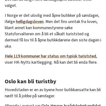
valget.
I Norge er det ulovlig med åpne butikker på søndager,
ifølge
helligdagsloven
. Men det fins unntak fra loven,
blant annet kan kommunestyrene søke
Statsforvalteren om å bli et såkalt turiststed og
dermed få lov til å åpne butikkdørene den siste dagen i
uka.
Hele 119 kommuner har status om typisk turiststed
,
viser HK-Nytts kartlegging. Nå kan det bli enda flere.
Oslo kan bli turistby
Hovedstaden er en av byene hvor butikkansatte kan bli
nødt til å jobbe på søndager.
Allerede i august var
Oslo Høyres byrådslederkandidat