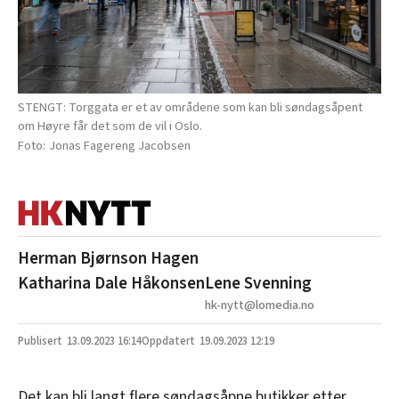
STENGT: Torggata er et av områdene som kan bli søndagsåpent
om Høyre får det som de vil i Oslo.
Jonas Fagereng Jacobsen
Herman Bjørnson Hagen
Katharina Dale Håkonsen
Lene Svenning
hk-nytt@lomedia.no
13.09.2023
16:14
19.09.2023 12:19
Det kan bli langt flere søndagsåpne butikker etter