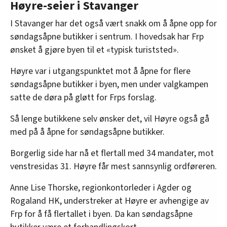
Høyre-seier i Stavanger
I Stavanger har det også vært snakk om å åpne opp for
søndagsåpne butikker i sentrum. I hovedsak har Frp
ønsket å gjøre byen til et «typisk turiststed».
Høyre var i utgangspunktet mot å åpne for flere
søndagsåpne butikker i byen, men under valgkampen
satte de døra på gløtt for Frps forslag.
Så lenge butikkene selv ønsker det, vil Høyre også gå
med på å åpne for søndagsåpne butikker.
Borgerlig side har nå et flertall med 34 mandater, mot
venstresidas 31. Høyre får mest sannsynlig ordføreren.
Anne Lise Thorske, regionkontorleder i Agder og
Rogaland HK, understreker at Høyre er avhengige av
Frp for å få flertallet i byen. Da kan søndagsåpne