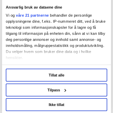
kommunen.
Ansvarlig bruk av dataene dine
I forkant av valget svarte Ap at de også var positive til
Vi og
våre 21 partnerne
behandler de personlige
å definere Fredrikstad som et typisk turiststed. Ifølge
opplysningene dine, f.eks. IP-nummeret ditt, ved å bruke
Berntsen har HK avklart dette med Ap, og paritet
teknologi som informasjonskapsler for å lagre og få
ønsker å beholde statusen slik den er i dag.
tilgang til informasjon på enheten din, sånn at vi kan tilby
deg personlige annonser og innhold samt annonse- og
innholdsmåling, målgruppestatistikk og produktutvikling.
Du velger hvem som bruker dine data og i hvilke
hensikter.
Under
mer info
kan du lese om hvordan dine personlige
Tillat alle
data behandles og hvordan du kan velge hvordan de skal
brukes. Du kan hele tiden endre eller trekke tilbake ditt
samtykke fra erklæringen om informasjonskapsler.
Tilpass
NOK: Gamlebyen i Fredrikstad er et typisk turiststed. Grethe
LO Medias publikasjoner frifagbevegelse.no, hk-nytt.no
Berntsen, regionsekretær i HK, frykter området vil bli utvidet.
Ikke tillat
og fontene.no bruker informasjonskapsler (cookies) for å
Aslak Bodahl
lære hvordan våre nettsider blir brukt slik at vi tilby