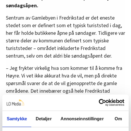
søndagsåpen.
Sentrum av Gamlebyen i Fredrikstad er det eneste
stedet som er definert som et typisk turiststed i dag,
her får holde butikkene åpne på søndager. Tidligere var
større deler av kommunen definert som typiske
turiststeder – området inkluderte Fredrikstad
sentrum, selv om det aldri ble søndagsåpent der.
– Jeg frykter virkelig hva som kommer til å komme fra
Høyre. Vi vet ikke akkurat hva de vil, men på direkte
spørsmål svarer de at de vil gjenopprette de gamle
områdene. Det innebærer også hele Fredrikstad
sentrum, sier Berntsen.
Søndagsåpne butikker skal være en del av
hundredagers-planen til Fredrikstad Høyre – altså hva
Samtykke
Detaljer
Annonseinnstillinger
Om
de vil få til de første hundre dagene med makta i