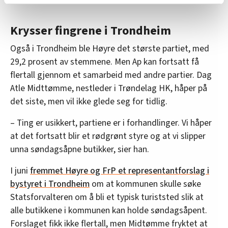
relevant innhold, tilpassede annonser og utarbeide
statistikk.
Krysser fingrene i Trondheim
Vi deler bare informasjon om hvordan du bruker
Også i Trondheim ble Høyre det største partiet, med
nettstedet med LO Medias egne samarbeidspartnere
innenfor analyse og annonsering. Disse er angitt i
29,2 prosent av stemmene. Men Ap kan fortsatt få
oversikten lengre ned på denne siden.
flertall gjennom et samarbeid med andre partier. Dag
Atle Midttømme, nestleder i Trøndelag HK, håper på
det siste, men vil ikke glede seg for tidlig.
– Ting er usikkert, partiene er i forhandlinger. Vi håper
at det fortsatt blir et rødgrønt styre og at vi slipper
unna søndagsåpne butikker, sier han.
I juni
fremmet Høyre og FrP et representantforslag i
bystyret i Trondheim
om at kommunen skulle søke
Statsforvalteren om å bli et typisk turiststed slik at
alle butikkene i kommunen kan holde søndagsåpent.
Forslaget fikk ikke flertall, men Midtømme fryktet at