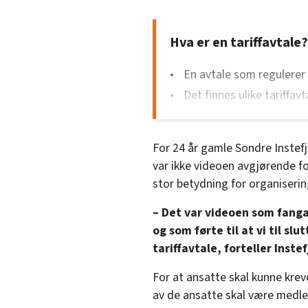
Hva er en tariffavtale?
En avtale som regulerer l
Det finnes ulike tariffavt
Inngått mellom ulike arb
giverorganisasjoner.
For 24 år gamle Sondre Instef
Må undertegnes av arbei
var ikke videoen avgjørende fo
plassen.
stor betydning for organiserin
Avtalene revideres i løn
– Det var videoen som fang
og som førte til at vi til slu
tariffavtale, forteller Instef
For at ansatte skal kunne kreve
av de ansatte skal være medl