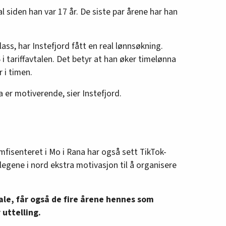
l siden han var 17 år. De siste par årene har han
lass, har Instefjord fått en real lønnsøkning.
 i tariffavtalen. Det betyr at han øker timelønna
 i timen.
na er motiverende, sier Instefjord.
fisenteret i Mo i Rana har også sett TikTok-
egene i nord ekstra motivasjon til å organisere
ale, får også de fire årene hennes som
uttelling.