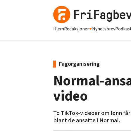
Hjem
Redaksjoner
Nyhetsbrev
Podkas
Fagorganisering
Normal-ansat
video
To TikTok-videoer om lønn får
blant de ansatte i Normal.