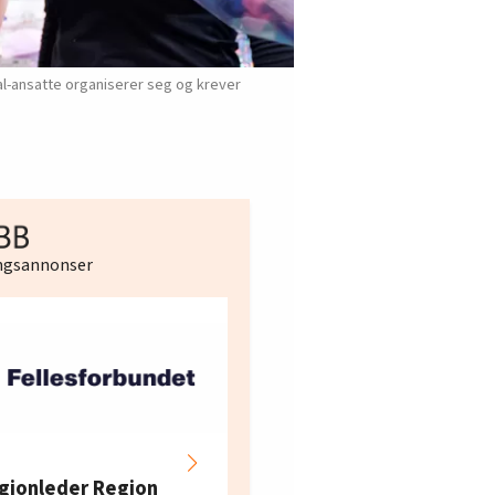
al-ansatte organiserer seg og krever
ingsannonser
Hotell- og
restaurantarbeidern
gionleder Region