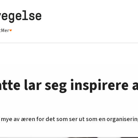
t
Mer
te lar seg inspirere 
 mye av æren for det som ser ut som en organiseri