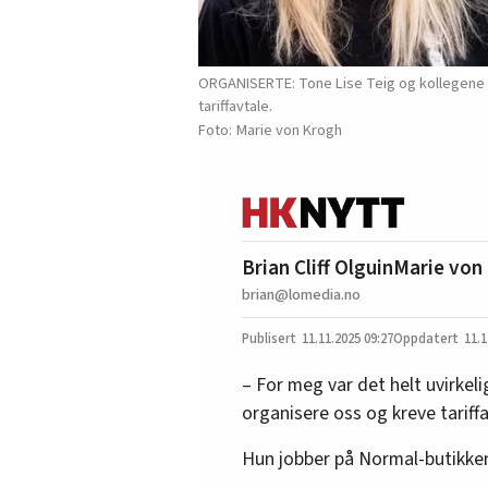
ORGANISERTE: Tone Lise Teig og kollegene p
tariffavtale.
Marie von Krogh
Brian Cliff Olguin
Marie von 
brian@lomedia.no
11.11.2025
09:27
11.1
– For meg var det helt uvirkel
organisere oss og kreve tariffa
Hun jobber på Normal-butikken