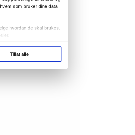
r hvem som bruker dine data
elge hvordan de skal brukes.
sler.
ler (cookies) for å lære
Tillat alle
ide statistikk.
artnere innenfor analyse og