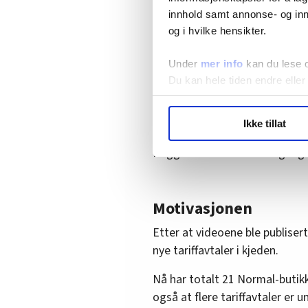
kroner i timen. 💰Men hvo
innhold samt annonse- og inn
svaret! Hvilket yrke bør 
og i hvilke hensikter.
#Hvatjeneren
#lønnsøkni
♬ original sound - FriFag
Under
mer info
kan du lese 
Du kan hele tiden endre eller
Den første videoen har blitt 
videoen har fått 436.500 visni
LO Medias publikasjoner frif
Instagram.
Ikke tillat
hvordan våre nettsider blir br
Vi deler bare informasjon o
Begge har blitt likt 6900 gang
annonsering. Disse er angitt
Motivasjonen
Etter at videoene ble publiser
nye tariffavtaler i kjeden.
Nå har totalt 21 Normal-butikke
også at flere tariffavtaler er u