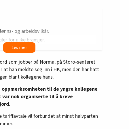
ønns- og arbeids­vilkår.
aler for ulike bransjer.
eids­takerorganisasjoner og arbeids­
jord som jobber på Normal på Storo-senteret
dsgiver om den skal gjelde på arbeids­
r at han meldte seg inn i HK, men den har hatt
gen blant kollegene hans.
nsopp­gjørene.
a oppmerksomheten til de yngre kollegene
tt var nok organiserte til å kreve
jord.
 tariffavtale vil forbundet at minst halvparten
emmer.