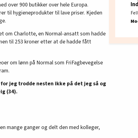
In
ed over 900 butikker over hele Europa.
er til hygieneprodukter til lave priser. Kjeden
Fel
ge.
Mo
let om Charlotte, en Normal-ansatt som hadde
imen til 253 kroner etter at de hadde fått
deoer om lønn på Normal som FriFagbevegelse
gram.
for jeg trodde nesten ikke på det jeg så og
ig (34).
oen mange ganger og delt den med kolleger,