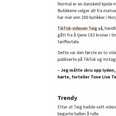
Normal er en danskeid kjede m
Butikkene selger alt fra matvar
har mer enn 200 butikker i Nor
TikTok-videoen
Teig så
, hand
gått fra å tjene 183 kroner i t
tariffavtale.
Dette var den første av to vi
publiserte på TikTok og Insta
– Jeg måtte skru opp lyden, 
hørte, forteller Tone Lise Te
Trendy
Etter at Teig hadde sett vide
begynte ballen å rulle.