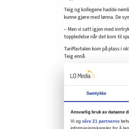
Teig og kollegene hadde nemli
kunne gjøre med lønna. De synt
– Men vi satt igjen med inntry
toppledelse når det kom til sp
Tariffavtalen kom på plass i ok
Teig ennå.
Videoene får nå mye av æren 
organiseringstrend blant de
@frifagbevegelse
Hva tje
Samtykke
hvordan ser arbeidsdagen 
prosent stilling på Norma
både i butikken, på lager
Ansvarlig bruk av dataene d
varer hver uke, og det er e
butikken. 🤑Charlotte har j
Vi og
våre 21 partnerne
beha
fikk tariffavtale for noe
informasjonskapsler for å lag