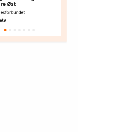
e i Oslo og Akershus
dre Øst
søker ny kontorlede
lesforbundet
Fellesforbundet avdeling
elv
10
Oslo