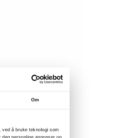
Om
, ved å bruke teknologi som
lby deg personlige annonser og