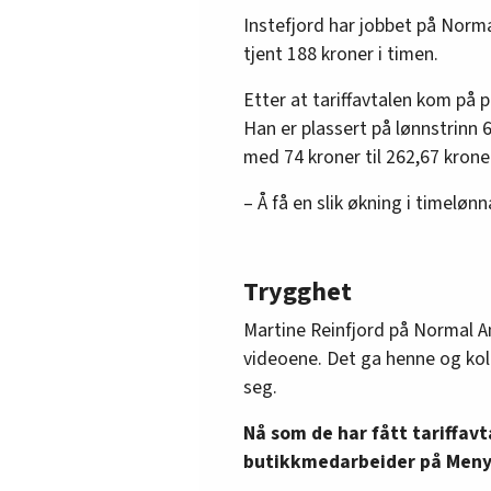
Instefjord har jobbet på Norma
tjent 188 kroner i timen.
Etter at tariffavtalen kom på p
Han er plassert på lønnstrinn 6
med 74 kroner til 262,67 kroner
– Å få en slik økning i timeløn
Trygghet
Martine Reinfjord på Normal Am
videoene. Det ga henne og koll
seg.
Nå som de har fått tariffavt
butikkmedarbeider på Meny 