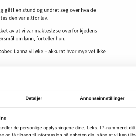
g gått en stund og undret seg over hva de
es den var altfor lav.
kket av at vi var maktesløse overfor kjedens
ørsmål om lønn, forteller hun.
tober. Lønna vil øke – akkurat hvor mye vet ikke
for det som ser ut å ha blitt en
 ansatte i Normal.
ner en butikkmedarbeider på Normal? Og
Detaljer
Annonseinnstillinger
ut? 🏪Charlotte jobber deltid i en 20
l på Rygge Storsenter. 🛍️Her jobber hun
et og i kassa. 💅I butikken er det mange nye
ine
t høyt tempo for å få alle varene ut i
obbet her i litt over et år. Og etter at de
ndler de personlige opplysningene dine, f.eks. IP-nummeret ditt
n måneder siden, økte lønna hennes med 70
re og få tilgang til informasjon på enheten din, sånn at vi kan ti