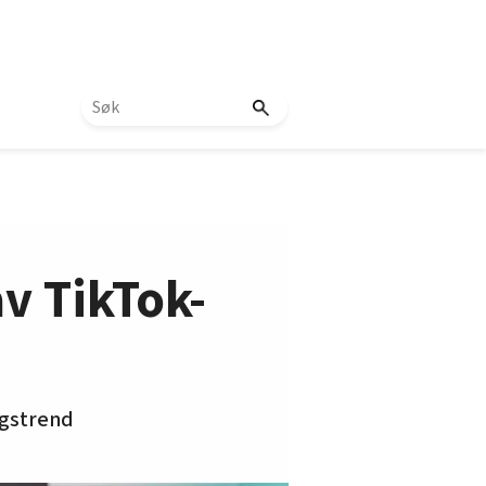
av TikTok-
ngstrend