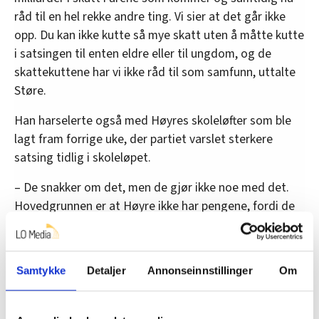
råd til en hel rekke andre ting. Vi sier at det går ikke
opp. Du kan ikke kutte så mye skatt uten å måtte kutte
i satsingen til enten eldre eller til ungdom, og de
skattekuttene har vi ikke råd til som samfunn, uttalte
Støre.
Han harselerte også med Høyres skoleløfter som ble
lagt fram forrige uke, der partiet varslet sterkere
satsing tidlig i skoleløpet.
– De snakker om det, men de gjør ikke noe med det.
Hovedgrunnen er at Høyre ikke har pengene, fordi de
skal bruke titalls milliarder på skattekutt, hevdet
Støre.
Samtykke
Detaljer
Annonseinnstillinger
Om
Denne artikkelen er
over fem år gammel
.