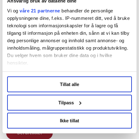
Ansvarlig bruk av dataene dine
Vi og
våre 21 partnerne
behandler de personlige
Nyheter
opplysningene dine, f.eks. IP-nummeret ditt, ved å bruke
teknologi som informasjonskapsler for å lagre og få
tilgang til informasjon på enheten din, sånn at vi kan tilby
deg personlige annonser og innhold samt annonse- og
innholdsmåling, målgruppestatistikk og produktutvikling.
Du velger hvem som bruker dine data og i hvilke
Dette er en sak fra
hensikter.
Under
mer info
kan du lese om hvordan dine personlige
Tillat alle
data behandles og hvordan du kan velge hvordan de skal
Vi skriver om ansatte i skolesektoren.
brukes. Du kan hele tiden endre eller trekke tilbake ditt
Les mer fra oss
samtykke fra erklæringen om informasjonskapsler.
Tilpass
LO Medias publikasjoner frifagbevegelse.no, hk-nytt.no
Ikke tillat
og fontene.no bruker informasjonskapsler (cookies) for å
lære hvordan våre nettsider blir brukt slik at vi tilby
Del artikkel
relevant innhold, tilpassede annonser og utarbeide