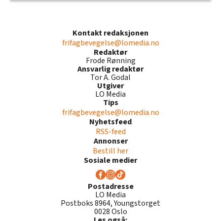
Kontakt redaksjonen
frifagbevegelse@lomedia.no
Redaktør
Frode Rønning
Ansvarlig redaktør
Tor A. Godal
Utgiver
LO Media
Tips
frifagbevegelse@lomedia.no
Nyhetsfeed
RSS-feed
Annonser
Bestill her
Sosiale medier
Postadresse
LO Media
Postboks 8964, Youngstorget
0028 Oslo
Les også: