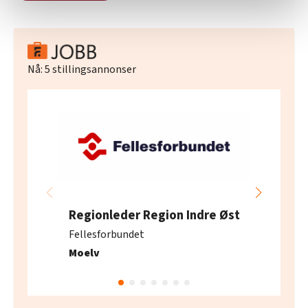
statistikk.
Vi deler bare informasjon om hvordan du bruker
nettstedet med LO Medias egne samarbeidspartnere
innenfor analyse og annonsering. Disse er angitt i
Nå:
5
stillingsannonser
oversikten lengre ned på denne siden.
Regionleder Region Indre Øst
Fellesforbundet
Moelv