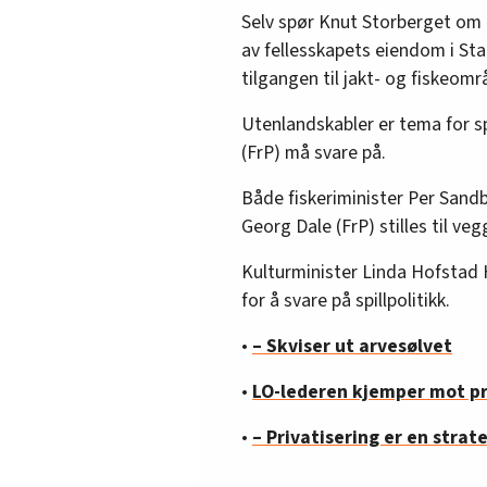
Selv spør Knut Storberget om re
av fellesskapets eiendom i Sta
tilgangen til jakt- og fiskeom
Utenlandskabler er tema for s
(FrP) må svare på.
Både fiskeriminister Per Sand
Georg Dale (FrP) stilles til veg
Kulturminister Linda Hofstad 
for å svare på spillpolitikk.
•
– Skviser ut arvesølvet
•
LO-lederen kjemper mot pr
•
– Privatisering er en strat