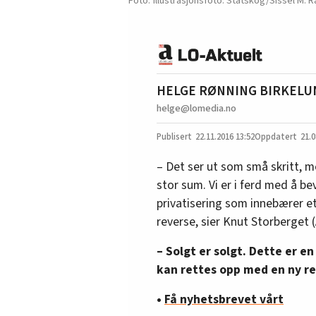
Illustrasjonsfoto: Statskog/Sissel M
HELGE RØNNING BIRKELU
helge@lomedia.no
22.11.2016
13:52
21.0
– Det ser ut som små skritt, m
stor sum. Vi er i ferd med å bev
privatisering som innebærer et
reverse, sier Knut Storberget (
– Solgt er solgt. Dette er e
kan rettes opp med en ny re
•
Få nyhetsbrevet vårt