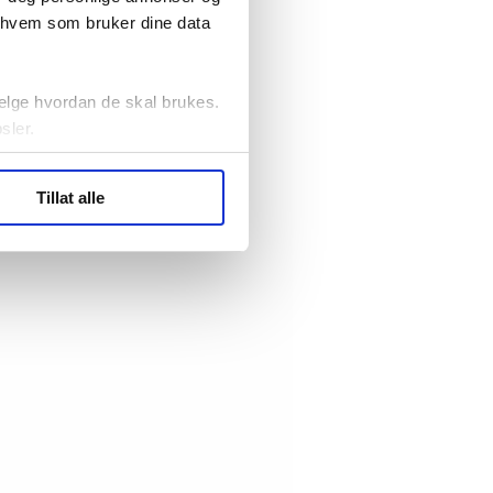
r hvem som bruker dine data
elge hvordan de skal brukes.
sler.
ler (cookies) for å lære
Tillat alle
ide statistikk.
artnere innenfor analyse og