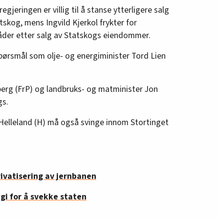
gjeringen er villig til å stanse ytterligere salg
tskog, mens Ingvild Kjerkol frykter for
råder etter salg av Statskogs eiendommer.
pørsmål som olje- og energiminister Tord Lien
berg (FrP) og landbruks- og matminister Jon
gs.
Helleland (H) må også svinge innom Stortinget
ivatisering av jernbanen
egi for å svekke staten