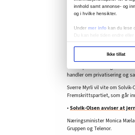
innhold samt annonse- og inn
•
Nettstorm mot statlig sal
og i hvilke hensikter.
Under
mer info
kan du lese 
Arbeidsplasser
Du kan hele tiden endre eller
Kari Henriksen vil vite hvorfo
LO Medias publikasjoner frif
(FrP) synes det er viktigere å
Ikke tillat
hvordan våre nettsider blir br
Vi deler bare informasjon o
To av spørsmålene går til samf
annonsering. Disse er angitt
handler om privatisering og sa
Sverre Myrli vil vite om Solvi
Fremskrittspartiet, som går in
•
Solvik-Olsen avviser at je
Næringsminister Monica Mælan
Gruppen og Telenor.