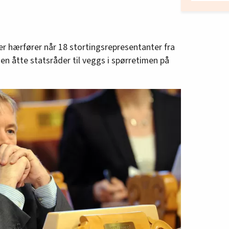
 er hærfører når 18 stortingsrepresentanter fra
men åtte statsråder til veggs i spørretimen på