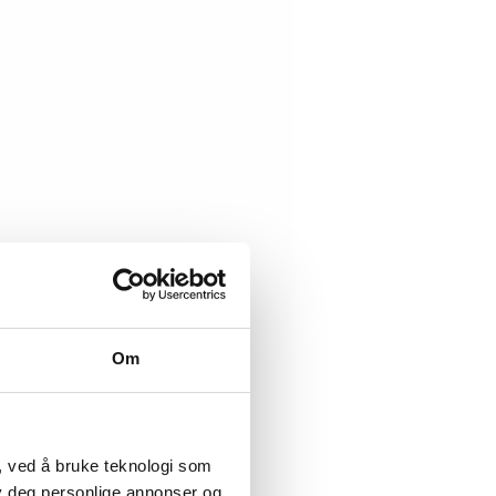
Om
, ved å bruke teknologi som
lby deg personlige annonser og