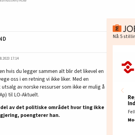
. Rasmussen/NSB
Nå:
5
still
ND
8.2023 17:14
en hvis du legger sammen alt blir det likevel en
ege oss i en retning vi ikke liker. Med en
 utsalg av norske ressurser som ikke er mulig å
Ap) til LO-Aktuelt.
Re
In
n del av det politiske området hvor ting ikke
Fel
gjering, poengterer han.
Mo