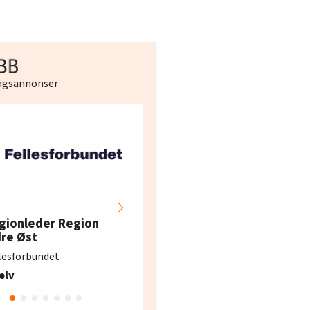
ingsannonser
Hotell- og
restaurantarbeidern
gionleder Region
e i Oslo og Akershus
dre Øst
søker ny kontorlede
lesforbundet
Fellesforbundet avdeling
elv
10
Oslo