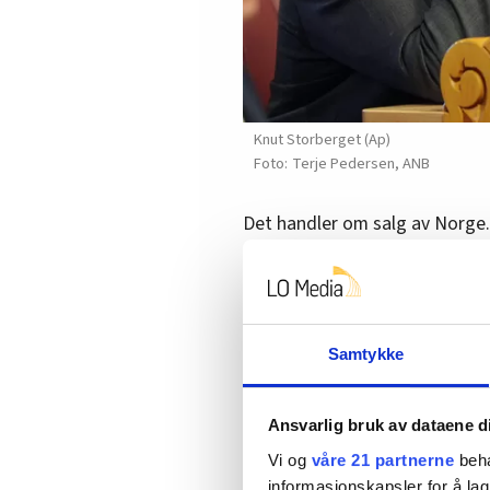
Knut Storberget (Ap)
Terje Pedersen, ANB
Det handler om salg av Norge.
skillelinjene i norsk politikk, 
står for en annen linje i politi
Storberget har aldri helt skjø
lønnsomme aksjer og verdier,
Samtykke
ressurser og samtidig gir avkas
Blant annet spør Eirik Sivertse
Ansvarlig bruk av dataene d
om hvorfor det er logisk å avv
Vi og
våre 21 partnerne
beha
inntekter til fellesskapet.
informasjonskapsler for å lag