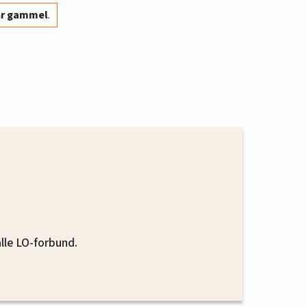
år gammel
.
 alle LO-forbund.