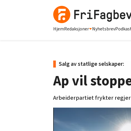
Hjem
Redaksjoner
Nyhetsbrev
Podkas
Salg av statlige selskaper:
Ap vil stopp
Arbeiderpartiet frykter regjeri