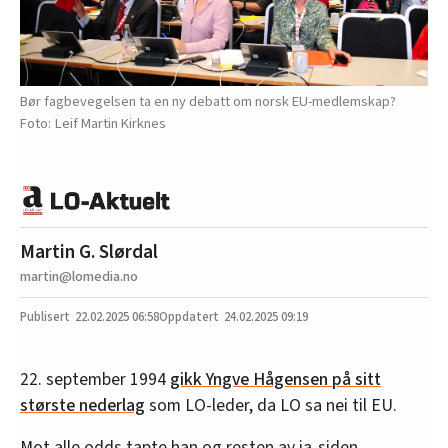
Bør fagbevegelsen ta en ny debatt om norsk EU-medlemskap?
Leif Martin Kirknes
Martin G. Slørdal
martin@lomedia.no
22.02.2025
06:58
24.02.2025 09:19
22. september 1994
gikk Yngve Hågensen på sitt
største nederlag
som LO-leder, da LO sa nei til EU.
Mot alle odds tapte han og resten av ja-siden