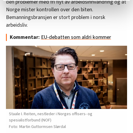
den problemer med fri flyt av arbeidsinnvandring og at
relevant innhold, tilpassede annonser og utarbeide
Norge mister kontrollen over den biten.
statistikk.
Bemanningsbransjen er stort problem i norsk
Vi deler bare informasjon om hvordan du bruker
arbeidsliv.
nettstedet med LO Medias egne samarbeidspartnere
innenfor analyse og annonsering. Disse er angitt i
Kommentar:
EU-debatten som aldri kommer
oversikten lengre ned på denne siden.
Staale I. Reiten, nestleder i Norges offisers- og
spesialistforbund (NOF)
Martin Guttormsen Slørdal