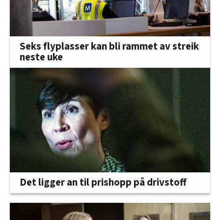
Seks flyplasser kan bli rammet av streik
neste uke
Det ligger an til prishopp på drivstoff