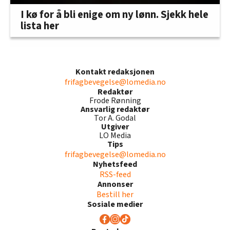
I kø for å bli enige om ny lønn. Sjekk hele
lista her
Kontakt redaksjonen
frifagbevegelse@lomedia.no
Redaktør
Frode Rønning
Ansvarlig redaktør
Tor A. Godal
Utgiver
LO Media
Tips
frifagbevegelse@lomedia.no
Nyhetsfeed
RSS-feed
Annonser
Bestill her
Sosiale medier