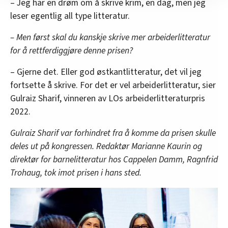
– Jeg har en drøm om å skrive krim, en dag, men jeg
nettstedet med LO Medias egne samarbeidspartnere
leser egentlig all type litteratur.
innenfor analyse og annonsering. Disse er angitt i
oversikten lengre ned på denne siden.
– Men først skal du kanskje skrive mer arbeiderlitteratur
for å rettferdiggjøre denne prisen?
– Gjerne det. Eller god østkantlitteratur, det vil jeg
fortsette å skrive. For det er vel arbeiderlitteratur, sier
Gulraiz Sharif, vinneren av LOs arbeiderlitteraturpris
2022.
Gulraiz Sharif var forhindret fra å komme da prisen skulle
deles ut på kongressen. Redaktør Marianne Kaurin og
direktør for barnelitteratur hos Cappelen Damm, Ragnfrid
Trohaug, tok imot prisen i hans sted.