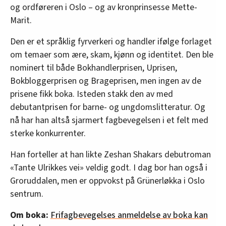
og ordføreren i Oslo – og av kronprinsesse Mette-
Marit.
Den er et språklig fyrverkeri og handler ifølge forlaget
om temaer som ære, skam, kjønn og identitet. Den ble
nominert til både Bokhandlerprisen, Uprisen,
Bokbloggerprisen og Brageprisen, men ingen av de
prisene fikk boka. Isteden stakk den av med
debutantprisen for barne- og ungdomslitteratur. Og
nå har han altså sjarmert fagbevegelsen i et felt med
sterke konkurrenter.
Han forteller at han likte Zeshan Shakars debutroman
«Tante Ulrikkes vei» veldig godt. I dag bor han også i
Groruddalen, men er oppvokst på Grünerløkka i Oslo
sentrum.
Om boka:
Frifagbevegelses anmeldelse av boka kan