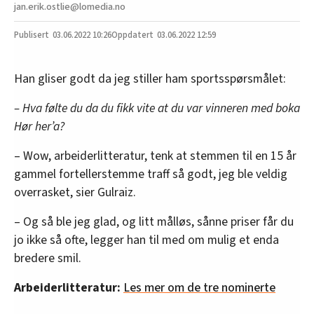
jan.erik.ostlie@lomedia.no
03.06.2022
10:26
03.06.2022 12:59
Han gliser godt da jeg stiller ham sportsspørsmålet:
– Hva følte du da du fikk vite at du var vinneren med boka
Hør her’a?
– Wow, arbeiderlitteratur, tenk at stemmen til en 15 år
gammel fortellerstemme traff så godt, jeg ble veldig
overrasket, sier Gulraiz.
– Og så ble jeg glad, og litt målløs, sånne priser får du
jo ikke så ofte, legger han til med om mulig et enda
bredere smil.
Arbeiderlitteratur:
Les mer om de tre nominerte