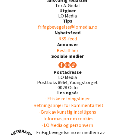
Ansvarlig redaktør
Tor A. Godal
Utgiver
LO Media
Tips
frifagbevegelse@lomedia.no
Nyhetsfeed
RSS-feed
Annonser
Bestill her
Sosiale medier
Postadresse
LO Media
Postboks 8964, Youngstorget
0028 Oslo
Les også:
· Etiske retningslinjer
· Retningslinjer for kommentarfelt
· Bruk av kunstig intelligens
· Informasjon om cookies
· LO Media og personvern
FriFagbevegelse.no er medlem av