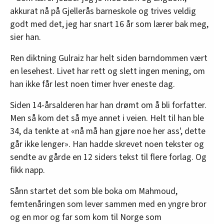
akkurat nå på Gjellerås barneskole og trives veldig
godt med det, jeg har snart 16 år som lærer bak meg,
sier han.
Ren diktning Gulraiz har helt siden barndommen vært
en lesehest. Livet har rett og slett ingen mening, om
han ikke får lest noen timer hver eneste dag.
Siden 14-årsalderen har han drømt om å bli forfatter.
Men så kom det så mye annet i veien. Helt til han ble
34, da tenkte at «nå må han gjøre noe her ass', dette
går ikke lenger». Han hadde skrevet noen tekster og
sendte av gårde en 12 siders tekst til flere forlag. Og
fikk napp.
Sånn startet det som ble boka om Mahmoud,
femtenåringen som lever sammen med en yngre bror
og en mor og far som kom til Norge som