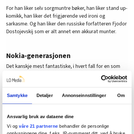
For han liker selv sorgmuntre bøker, han liker stand up-
komikk, han liker det frigjørende ved ironi og
sarkasme. Og han liker den russiske forfatteren Fjodor
Dostojevskij som er alt annet enn akkurat munter.
Nokia-generasjonen
Det kanskje mest fantastiske, i hvert fall for en som
har passert 50 år, er at brorparten av manuset til «Hør
her’a» er skrevet på mobiltelefonen.
Gulraiz forteller at han mens skrivingen pågikk hele
Samtykke
Detaljer
Annonseinnstillinger
Om
tida måtte hente barna, han var en konstant stresset
småbarnsfar, han hadde knapt tid til noe annet.
Ansvarlig bruk av dataene dine
– Jeg er jo nokia-generasjonen som har vokst opp med
Vi og
våre 21 partnerne
behandler de personlige
sms. Det må gå kjapt, jeg skriver like fort som jeg
opplysningene dine, f.eks. IP-nummeret ditt, ved å bruke