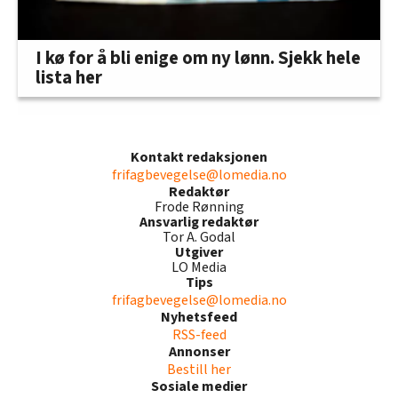
I kø for å bli enige om ny lønn. Sjekk hele
lista her
Kontakt redaksjonen
frifagbevegelse@lomedia.no
Redaktør
Frode Rønning
Ansvarlig redaktør
Tor A. Godal
Utgiver
LO Media
Tips
frifagbevegelse@lomedia.no
Nyhetsfeed
RSS-feed
Annonser
Bestill her
Sosiale medier