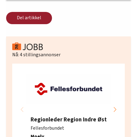
Del artikkel
Nå:
4
stillingsannonser
Regionleder Region Indre Øst
Fellesforbundet
Moelv