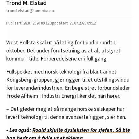
Trond M. Elstad
trond.elstad@lomedia.no
28.07.2020
09:12
28.07.2020 09:12
West Bollsta skal ut på leting for Lundin rundt 1.
oktober. Det under forutsetning av at alt utstyret
kommer i tide. Forberedelsene er i full gang.
Fullspekket med norsk teknologi fra blant annet
Kongsberg-gruppen, gjør riggen til et utstillingsvindu
for leverandørindustrien. En begeistret forbundsleder
Frode Alfheim i Industri Energi liker det han hører.
– Det gleder meg at så mange norske selskaper har
levert teknologi til denne avanserte riggen, sier han.
• Les også:
Roald skjulte dysleksien for sjefen. Så ble
han bedt om å fylle ut et skjema