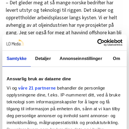
– Det gleder meg at så mange norske bedrifter har
levert utstyr og teknologi til riggen. Det skaper og
opprettholder arbeidsplasser langs kysten. Vi er helt
avhengig av at oljeindustrien har nye prosjekter på
gang. Jeg ser også for meg at havvind offshore kan bli
en viktig næring i fremtiden med kompetanse fra
oljebransjen, sier hun.
Samtykke
Detaljer
Annonseinnstillinger
Om
Selve stålunderstellet ble bygd av verftet Hyundai i
Sør-Korea. Riggen kostet i overkant av åtte milliarder
kroner. Northern Drilling kjøpte den senere, og Seadrill
Ansvarlig bruk av dataene dine
har nå leiekontrakt med Northern Drilling. Dagraten er
Vi og
våre 21 partnerne
behandler de personlige
på om lag 300 000 dollar.
opplysningene dine, f.eks. IP-nummeret ditt, ved å bruke
– Fra Seadrill stiller vi med 190 arbeidere. 63 av dem vil
teknologi som informasjonskapsler for å lagre og få
være om bord til enhver tid, sier Drageide.
tilgang til informasjon på enheten din, sånn at vi kan tilby
deg personlige annonser og innhold samt annonse- og
innholdsmåling, målgruppestatistikk og produktutvikling.
Denne artikkelen er
over fem år gammel
.