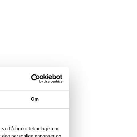
Om
, ved å bruke teknologi som
lby deg personlige annonser og