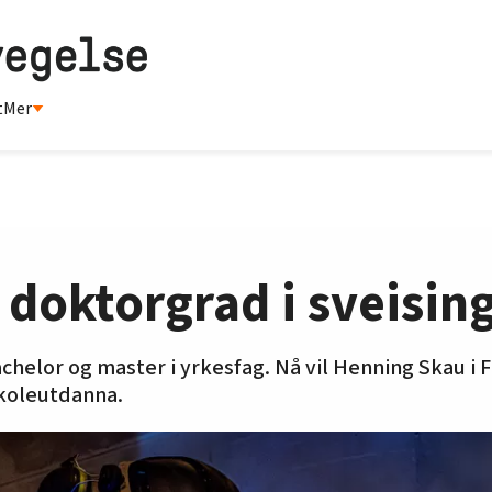
t
Mer
a doktorgrad i sveisin
chelor og master i yrkesfag. Nå vil Henning Skau i
skoleutdanna.