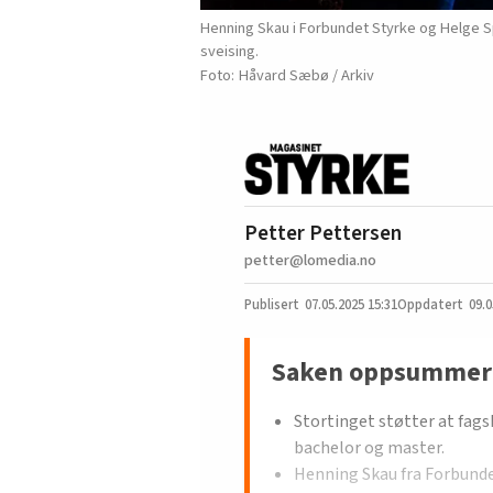
Henning Skau i Forbundet Styrke og Helge Sp
sveising.
Håvard Sæbø / Arkiv
Petter Pettersen
petter@lomedia.no
07.05.2025
15:31
09.0
Saken oppsummer
Stortinget støtter at fag
bachelor og master.
Henning Skau fra Forbunde