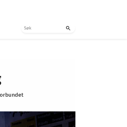
g
 Forbundet