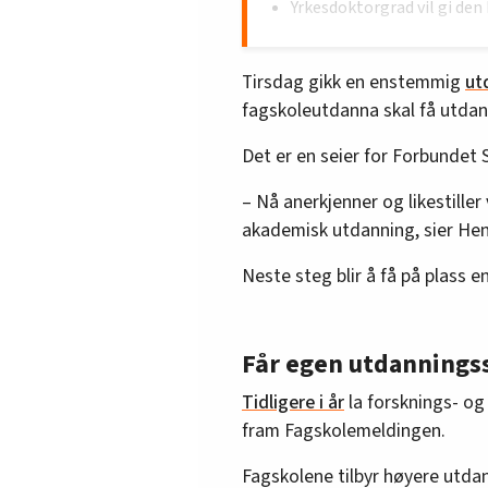
Yrkesdoktorgrad vil gi de
Skau mener det kan ta 20 å
Tirsdag gikk en enstemmig
ut
fagskoleutdanna skal få utda
Det er en seier for Forbundet 
– Nå anerkjenner og likestille
akademisk utdanning, sier He
Neste steg blir å få på plass 
Får egen utdannings
Tidligere i år
la forsknings- og
fram Fagskolemeldingen.
Fagskolene tilbyr høyere utda