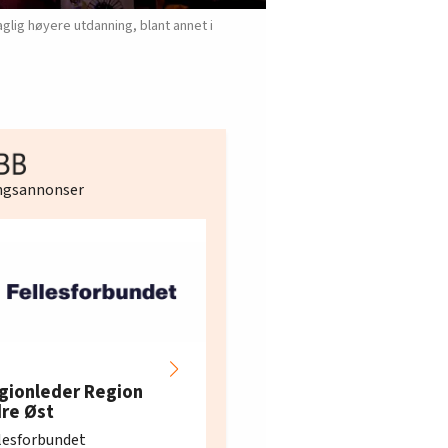
lig høyere utdanning, blant annet i
ingsannonser
Hotell- og
restaurantarbeidern
gionleder Region
e i Oslo og Akershus
dre Øst
søker ny kontorlede
lesforbundet