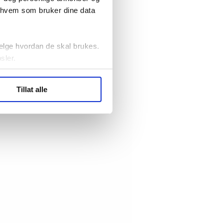
r hvem som bruker dine data
elge hvordan de skal brukes.
sler.
ler (cookies) for å lære
Tillat alle
ide statistikk.
artnere innenfor analyse og