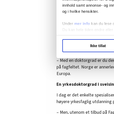
Det viktigste er uansett innho
innhold samt annonse- og inn
og i hvilke hensikter.
«Sveisedoktor» er e
Under
mer info
kan du lese 
Du kan hele tiden endre eller
Men hva betyr egentlig en yrke
LO Medias publikasjoner frif
En yrkesdoktor handler om å gå
Ikke tillat
hvordan våre nettsider blir br
kompetansen, ifølge Skau:
Vi deler bare informasjon o
– Med en doktorgrad er du de
annonsering. Disse er angitt
på fagfeltet. Norge er annerled
Europa.
En yrkesdoktorgrad i sveisi
I dag er det enkelte spesialis
høyere yrkesfaglig utdanning p
– Men, utenom et tilbud på Fag