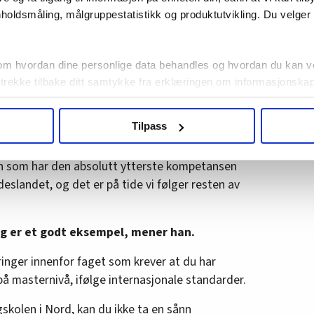
ldet i utdanningene – ikke navn på graden.
holdsmåling, målgruppestatistikk og produktutvikling. Du velge
t godt eksempel
om hvordan dine personlige data behandles og hvordan du kan v
 trekke tilbake ditt samtykke fra erklæringen om informasjonskap
sfaglig bachelor-, master- eller doktorgrad?
agbevegelse.no, hk-nytt.no og fontene.no bruker informasjonskaps
 dypere inn i den faglige og praktiske
Tilpass
ukt slik at vi tilby relevant innhold, tilpassede annonser og utarbe
m hvordan du bruker nettstedet med LO Medias egne samarbeidsp
n som har den absolutt ytterste kompetansen
 i oversikten lengre ned på denne siden.
eslandet, og det er på tide vi følger resten av
ng er et godt eksempel, mener han.
eringer innenfor faget som krever at du har
å masternivå, ifølge internasjonale standarder.
skolen i Nord, kan du ikke ta en sånn