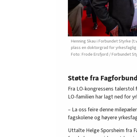
Henning Skau i Forbundet Styrke (t.
plass en doktorgrad for yrkesfaglig
Frode Ersfjord / Forbundet St
Støtte fra Fagforbun
Fra LO-kongressens talerstol 
LO-familien har lagt ned for y
– La oss feire denne milepæle
fagskolene og høyere yrkesfag
Uttalte Helge Sporsheim fra F