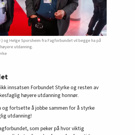
v.) og Helge Sporsheim fra Fagforbundet vil begge ha på
 høyere utdanning.
yrke
det
fikk innsatsen Forbundet Styrke og resten av
rkesfaglig høyere utdanning honnør.
n og fortsette å jobbe sammen for å styrke
lig utdanning!
agforbundet, som peker på hvor viktig