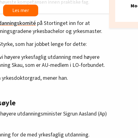
n høyeste kompetansen innen praktiske fag.
Mo
r før doktorgrad er på plass.
danningskomité
på Stortinget inn for at
nningsgradene yrkesbachelor og yrkesmaster.
Styrke, som har jobbet lenge for dette:
r vi høyere yrkesfaglig utdanning med høyere
nning Skau, som er AU-medlem i LO-forbundet.
en yrkesdoktorgrad, mener han.
søyle
 høyere utdanningsminister Sigrun Aasland (Ap)
nning for de med yrkesfaglig utdanning.