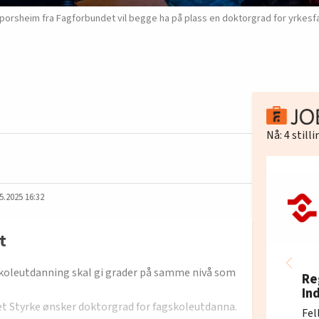
orsheim fra Fagforbundet vil begge ha på plass en doktorgrad for yrkesfag
Nå:
4
still
5.2025 16:32
t
skoleutdanning skal gi grader på samme nivå som
Re
In
t Styrke ønsker doktorgrad for fagskoleutdanna.
Fel