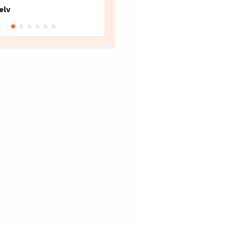
Fellesforbundet avdeling
elv
10
Oslo