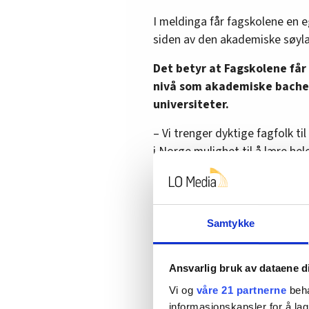
I meldinga får fagskolene en 
siden av den akademiske søyla
Det betyr at Fagskolene får 
nivå som akademiske bachel
universiteter.
– Vi trenger dyktige fagfolk til 
i Norge mulighet til å lære hele 
fagskolene. De er tett på arb
som passer ulike livsfaser, sier
Hun viser videre til at Arbeide
Samtykke
studieplasser til fagskolene, o
mulighet for spesialisering, nå
Ansvarlig bruk av dataene d
– Vi skal se hva vi kan kalle d
Vi og
våre 21 partnerne
beha
av hva man har lært. Derfor er 
informasjonskapsler for å lag