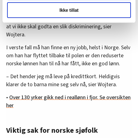
både sosialt og i arbeidsoppgavene. Selv om jeg
LO Medias publikasjoner frifagbevegelse.no, hk-nytt.no
frykter at en konflikt kan få konsekvenser for mitt
Ikke tillat
og fontene.no bruker informasjonskapsler (cookies) for å
arbeidsforhold har jeg sammen med NSF blitt enig om
lære hvordan våre nettsider blir brukt slik at vi tilby
at vi ikke skal godta en slik diskriminering, sier
relevant innhold, tilpassede annonser og utarbeide
Wojtera.
statistikk.
Vi deler bare informasjon om hvordan du bruker
I verste fall må han finne en ny jobb, helst i Norge. Selv
nettstedet med LO Medias egne samarbeidspartnere
om han har flyttet tilbake til polen er den reduserte
innenfor analyse og annonsering. Disse er angitt i
norske lønnen han til nå har fått, ikke en god lønn.
oversikten lengre ned på denne siden.
– Det hender jeg må leve på kredittkort. Heldigvis
klarer de to barna mine seg selv nå, sier Wojtera.
•
Over 130 yrker gikk ned i reallønn i fjor. Se oversikten
her
Viktig sak for norske sjøfolk