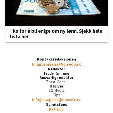
I kø for å bli enige om ny lønn. Sjekk hele
lista her
Kontakt redaksjonen
frifagbevegelse@lomedia.no
Redaktør
Frode Rønning
Ansvarlig redaktør
Tor A. Godal
Utgiver
LO Media
Tips
frifagbevegelse@lomedia.no
Nyhetsfeed
RSS-feed