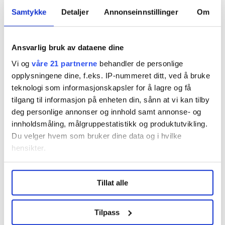
NSF-INSPEKTØR: Jeanette Gutierrez-Lorentzen.
Privat
Samtykke
Detaljer
Annonseinnstillinger
Om
Krever 840.000 kroner
Ansvarlig bruk av dataene dine
Vi og
våre 21 partnerne
behandler de personlige
For Wojtera krever forbundet 608.000 kroner i
opplysningene dine, f.eks. IP-nummeret ditt, ved å bruke
erstatning, differansen mellom den lønna han skulle
teknologi som informasjonskapsler for å lagre og få
hatt som fisker dersom det ikke var foretatt
tilgang til informasjon på enheten din, sånn at vi kan tilby
diskriminering på grunn av etnisitet. For Adamowicz
deg personlige annonser og innhold samt annonse- og
krever de 232.000 da han kun har jobbet i rederiet
innholdsmåling, målgruppestatistikk og produktutvikling.
siden 2018.
Du velger hvem som bruker dine data og i hvilke
hensikter.
De polske sjøfolkene er glade og takknemlige for at de
får hjelp av NSF. De hadde aldri gått til sak uten støtte
Under
mer info
kan du lese om hvordan dine personlige
fra NSFs inspektør og advokat.
Tillat alle
data behandles og hvordan du kan velge hvordan de skal
brukes. Du kan hele tiden endre eller trekke tilbake ditt
– Jeg er veldig glad i jobben min i Norge og mine
samtykke fra erklæringen om informasjonskapsler.
Tilpass
kollegaer på båten. Vi har det fint og støtter hverandre