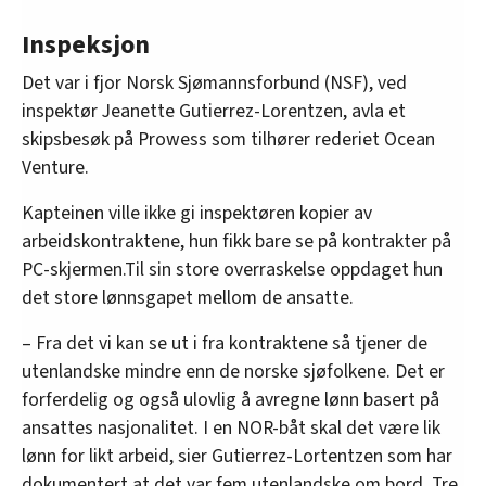
Inspeksjon
Det var i fjor Norsk Sjømannsforbund (NSF), ved
inspektør Jeanette Gutierrez-Lorentzen, avla et
skipsbesøk på Prowess som tilhører rederiet Ocean
Venture.
Kapteinen ville ikke gi inspektøren kopier av
arbeidskontraktene, hun fikk bare se på kontrakter på
PC-skjermen.Til sin store overraskelse oppdaget hun
det store lønnsgapet mellom de ansatte.
– Fra det vi kan se ut i fra kontraktene så tjener de
utenlandske mindre enn de norske sjøfolkene. Det er
forferdelig og også ulovlig å avregne lønn basert på
ansattes nasjonalitet. I en NOR-båt skal det være lik
lønn for likt arbeid, sier Gutierrez-Lortentzen som har
dokumentert at det var fem utenlandske om bord. Tre