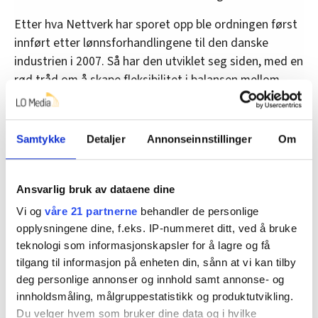
Etter hva Nettverk har sporet opp ble ordningen først
innført etter lønnsforhandlingene til den danske
industrien i 2007. Så har den utviklet seg siden, med en
rød tråd om å skape fleksibilitet i balansen mellom
arbeidsliv og familieliv.
Norske elektriker-tillitsvalgte og bransjens
Samtykke
Detaljer
Annonseinnstillinger
Om
arbeidsgivere forhandler lønn i disse dager, og har
kommet til et punkt der de nå må ha riksmeklerens
hjelp for å bli enige. De skal møte mekleren 19.–20.
Ansvarlig bruk av dataene dine
mai.
Vi og
våre 21 partnerne
behandler de personlige
opplysningene dine, f.eks. IP-nummeret ditt, ved å bruke
Det er uvisst om frittvalgskonto er blant
teknologi som informasjonskapsler for å lagre og få
punktene de krangler om bak lukkede dører.
tilgang til informasjon på enheten din, sånn at vi kan tilby
deg personlige annonser og innhold samt annonse- og
innholdsmåling, målgruppestatistikk og produktutvikling.
Skattbare fridager
Du velger hvem som bruker dine data og i hvilke