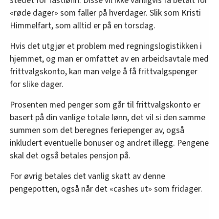
stedet for fastlønn. Disse vil ikke vanligvis få betalt for
«røde dager» som faller på hverdager. Slik som Kristi
Himmelfart, som alltid er på en torsdag.
Hvis det utgjør et problem med regningslogistikken i
hjemmet, og man er omfattet av en arbeidsavtale med
frittvalgskonto, kan man velge å få frittvalgspenger
for slike dager.
Prosenten med penger som går til frittvalgskonto er
basert på din vanlige totale lønn, det vil si den samme
summen som det beregnes feriepenger av, også
inkludert eventuelle bonuser og andret illegg. Pengene
skal det også betales pensjon på.
For øvrig betales det vanlig skatt av denne
pengepotten, også når det «cashes ut» som fridager.