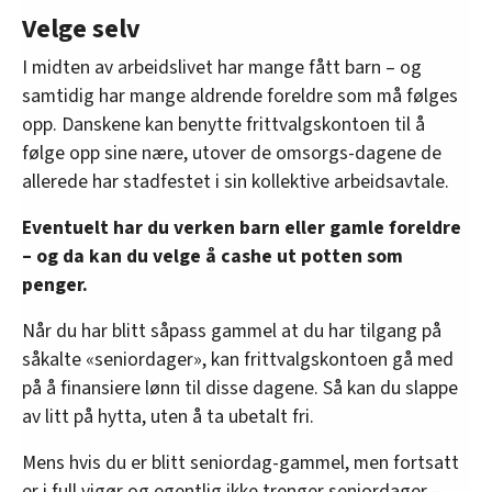
Velge selv
I midten av arbeidslivet har mange fått barn – og
samtidig har mange aldrende foreldre som må følges
opp. Danskene kan benytte frittvalgskontoen til å
følge opp sine nære, utover de omsorgs-dagene de
allerede har stadfestet i sin kollektive arbeidsavtale.
Eventuelt har du verken barn eller gamle foreldre
– og da kan du velge å cashe ut potten som
penger.
Når du har blitt såpass gammel at du har tilgang på
såkalte «seniordager», kan frittvalgskontoen gå med
på å finansiere lønn til disse dagene. Så kan du slappe
av litt på hytta, uten å ta ubetalt fri.
Mens hvis du er blitt seniordag-gammel, men fortsatt
er i full vigør og egentlig ikke trenger seniordager –