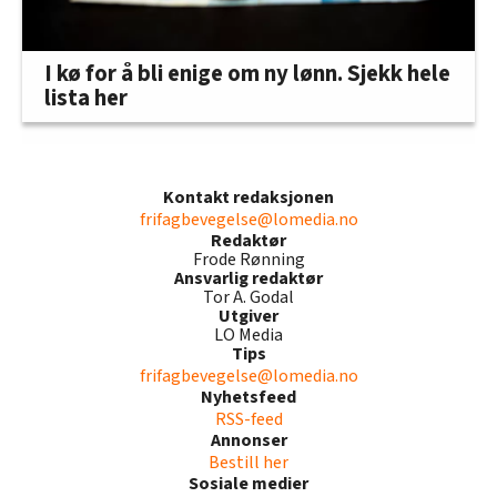
I kø for å bli enige om ny lønn. Sjekk hele
lista her
Kontakt redaksjonen
frifagbevegelse@lomedia.no
Redaktør
Frode Rønning
Ansvarlig redaktør
Tor A. Godal
Utgiver
LO Media
Tips
frifagbevegelse@lomedia.no
Nyhetsfeed
RSS-feed
Annonser
Bestill her
Sosiale medier