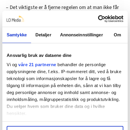
– Det viktigste er å fjerne regelen om at man ikke får
pensjon for inntekt under 1G. Vi skjønner ikke hvorfor
man ikke kan si B når man sier A. Det er bare viljen det
står på, sier Rigmor Aasrud (Ap) til FriFagbevegelse.
Samtykke
Detaljer
Annonseinnstillinger
Om
Aasrud er nestleder i finanskomiteen og saksordfører
for saken.
Ansvarlig bruk av dataene dine
Grunnbeløpet i folketrygden, eller 1G, er på 96.883
Vi og
våre 21 partnerne
behandler de personlige
kroner. Inntekt under dette beløpet tjener man altså
opplysningene dine, f.eks. IP-nummeret ditt, ved å bruke
ikke opp pensjon av. I tillegg får man ikke opptjent
teknologi som informasjonskapsler for å lagre og få
tjenestepensjon dersom man er under 20 år, eller man
tilgang til informasjon på enheten din, sånn at vi kan tilby
står i en deltidsstilling som er under 20 prosent av
deg personlige annonser og innhold samt annonse- og
heltid.
innholdsmåling, målgruppestatistikk og produktutvikling.
Du velger hvem som bruker dine data og i hvilke
Når saken kommer opp, stiller Arbeiderpartiet forslag
hensikter.
om å koble forslaget om å fjerne ettårsregelen til de
tre andre reglene som gjør at arbeidstakere ikke får
Under
mer info
kan du lese om hvordan dine personlige