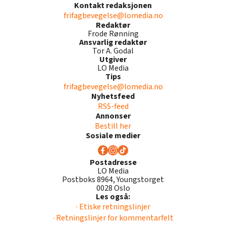
Kontakt redaksjonen
frifagbevegelse@lomedia.no
Redaktør
Frode Rønning
Ansvarlig redaktør
Tor A. Godal
Utgiver
LO Media
Tips
frifagbevegelse@lomedia.no
Nyhetsfeed
RSS-feed
Annonser
Bestill her
Sosiale medier
Postadresse
LO Media
Postboks 8964, Youngstorget
0028 Oslo
Les også:
· Etiske retningslinjer
· Retningslinjer for kommentarfelt