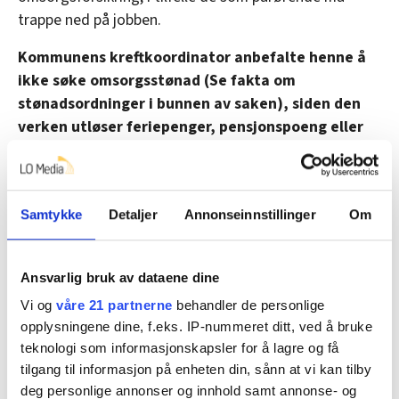
trappe ned på jobben.
Kommunens kreftkoordinator anbefalte henne å
ikke søke omsorgsstønad (Se fakta om
stønadsordninger i bunnen av saken), siden den
verken utløser feriepenger, pensjonspoeng eller
rett til sykepenger. Satsen ville heller ikke nådd
opp til timelønna som lærer.
Denne skaper debatt:
Når Øyvind (29) søker jobber,
Samtykke
Detaljer
Annonseinnstillinger
Om
er det én opplysning han kvier seg for å gi
Ansvarlig bruk av dataene dine
Vil ha LO på banen
Vi og
våre 21 partnerne
behandler de personlige
opplysningene dine, f.eks. IP-nummeret ditt, ved å bruke
Tunge omsorgsoppgaver går ut over både fritid og
teknologi som informasjonskapsler for å lagre og få
arbeidsliv. Mange pådrar seg helseplager.
tilgang til informasjon på enheten din, sånn at vi kan tilby
deg personlige annonser og innhold samt annonse- og
I Pårørendealliansens undersøkelse var 37 prosent