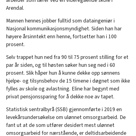
arbeider som lærer ved en videregående skole i
Arendal.
Mannen hennes jobber fulltid som dataingeniør i
Nasjonal kommunikasjonsmyndighet. Siden han har
høyere årsinntekt enn henne, fortsetter han i 100
prosent.
Selv trappet hun ned fra 90 til 75 prosent stilling for et
par år siden, og til høsten søker hun seg ned i 60
prosent. Slik håper hun å kunne dekke opp sønnens
hjelpe- og tilsynsbehov de 15 timene i døgnet som ikke
fylles av skole og avlastning. Eline har begynt med
privat pensjonssparing for å dekke noe av tapet.
Statistisk sentralbyrå (SSB) gjennomførte i 2019 en
levekårsundersøkelse om ulønnet omsorgsarbeid. De
fant ut at de som utfører desidert mest ulønnet
omsorgsarbeid for nærstående, er deltidsarbeidende