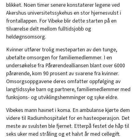
blikket. Noen timer senere konstaterer legene ved
Akershus universitetssykehus en stor hjernesvulst i
frontallappen. For Vibeke blir dette starten på en
tilværelse delt mellom fulltidsjobb og
heldøgnsomsorg.
Kvinner utfører trolig mesteparten av den tunge,
ubetalte omsorgen for familiemedlemmer. I en
undersøkelse fra Pårørendealliansen blant over 6000
pårørende, kom 90 prosent av svarene fra kvinner.
Omsorgsoppgavene deres omfatter oppfølging av
langtidssyke barn og partnere, familiemedlemmer med
funksjons- og utviklingshemminger og syke eldre.
Vibekes mann havnet i koma. En ambulanse kjørte dem
videre til Radiumhospitalet for en hasteoperasjon. Det
meste av svulsten ble fjernet. Etterpå festet de håp til
seks uker med stråling og et halvt år med cellegift.