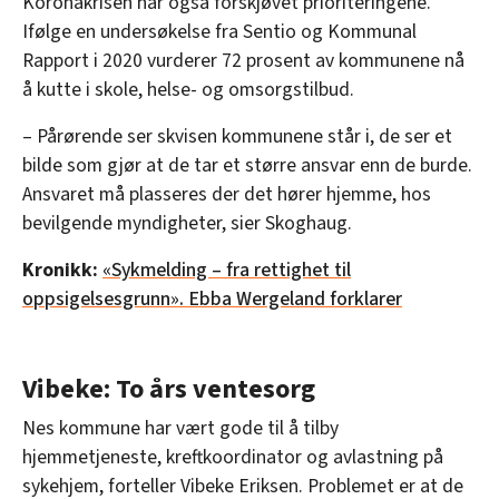
Koronakrisen har også forskjøvet prioriteringene.
Ifølge en undersøkelse fra Sentio og Kommunal
Rapport i 2020 vurderer 72 prosent av kommunene nå
å kutte i skole, helse- og omsorgstilbud.
– Pårørende ser skvisen kommunene står i, de ser et
bilde som gjør at de tar et større ansvar enn de burde.
Ansvaret må plasseres der det hører hjemme, hos
bevilgende myndigheter, sier Skoghaug.
Kronikk:
«Sykmelding – fra rettighet til
oppsigelsesgrunn». Ebba Wergeland forklarer
Vibeke: To års ventesorg
Nes kommune har vært gode til å tilby
hjemmetjeneste, kreftkoordinator og avlastning på
sykehjem, forteller Vibeke Eriksen. Problemet er at de