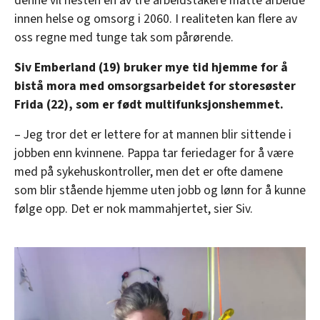
denne vil nesten én av tre arbeidstakere måtte arbeide
innen helse og omsorg i 2060. I realiteten kan flere av
oss regne med tunge tak som pårørende.
Siv Emberland (19) bruker mye tid hjemme for å
bistå mora med omsorgsarbeidet for storesøster
Frida (22), som er født multifunksjonshemmet.
– Jeg tror det er lettere for at mannen blir sittende i
jobben enn kvinnene. Pappa tar feriedager for å være
med på sykehuskontroller, men det er ofte damene
som blir stående hjemme uten jobb og lønn for å kunne
følge opp. Det er nok mammahjertet, sier Siv.