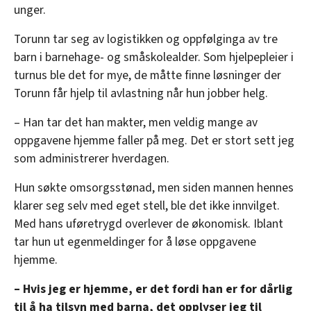
unger.
Torunn tar seg av logistikken og oppfølginga av tre
barn i barnehage- og småskolealder. Som hjelpepleier i
turnus ble det for mye, de måtte finne løsninger der
Torunn får hjelp til avlastning når hun jobber helg.
– Han tar det han makter, men veldig mange av
oppgavene hjemme faller på meg. Det er stort sett jeg
som administrerer hverdagen.
Hun søkte omsorgsstønad, men siden mannen hennes
klarer seg selv med eget stell, ble det ikke innvilget.
Med hans uføretrygd overlever de økonomisk. Iblant
tar hun ut egenmeldinger for å løse oppgavene
hjemme.
– Hvis jeg er hjemme, er det fordi han er for dårlig
til å ha tilsyn med barna, det opplyser jeg til