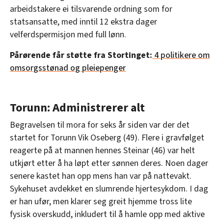
arbeidstakere ei tilsvarende ordning som for
statsansatte, med inntil 12 ekstra dager
velferdspermisjon med full lønn.
På
rørende får støtte fra Stortinge
t:
4 politikere om
omsorgsstønad og pleiepenger
Torunn: Administrerer alt
Begravelsen til mora for seks år siden var der det
startet for Torunn Vik Oseberg (49). Flere i gravfølget
reagerte på at mannen hennes Steinar (46) var helt
utkjørt etter å ha løpt etter sønnen deres. Noen dager
senere kastet han opp mens han var på nattevakt.
Sykehuset avdekket en slumrende hjertesykdom. I dag
er han ufør, men klarer seg greit hjemme tross lite
fysisk overskudd, inkludert til å hamle opp med aktive