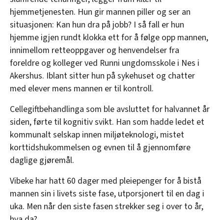
hjemmetjenesten. Hun gir mannen piller og ser an
situasjonen: Kan hun dra på jobb? I så fall er hun
hjemme igjen rundt klokka ett for å følge opp mannen,
innimellom retteoppgaver og henvendelser fra
foreldre og kolleger ved Runni ungdomsskole i Nes i
Akershus. Iblant sitter hun på sykehuset og chatter
med elever mens mannen er til kontroll.
Cellegiftbehandlinga som ble avsluttet for halvannet år
siden, førte til kognitiv svikt. Han som hadde ledet et
kommunalt selskap innen miljøteknologi, mistet
korttidshukommelsen og evnen til å gjennomføre
daglige gjøremål.
Vibeke har hatt 60 dager med pleiepenger for å bistå
mannen sin i livets siste fase, utporsjonert til en dag i
uka. Men når den siste fasen strekker seg i over to år,
hva da?