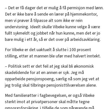
– Det er få dager det er mulig å få permisjon med lønn.
Det er ikke bare å sende en lærer på hjemmekontor,
men vi prøver å tilpasse alt som ikke er rein
undervisning. Ideelt skulle Vibeke kunne velge å være
fullt sykmeldt og jobbet når hun kunne, men det er jo
bare mulig i ett år, så er det over på arbeidsavklaring.
For Vibeke er det uaktuelt å slutte i 100 prosent
stilling, etter at mannen ble ufør med halvert inntekt.
– Politisk sett er det feil at jeg skal bli økonomisk
skadelidende for at en annen er syk. Jeg må
opparbeide pensjonspoeng, særlig nå som jeg vet at
jeg trolig skal tilbringe pensjonisttilværelsen alene.
Med familierøtter i fagbevegelsen, er også Vibeke
sterkt imot at privatpersoner skal måtte tegne
omsorgsforsikring, i tilfelle de som pårørende må