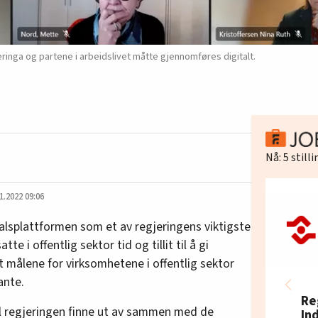
inga og partene i arbeidslivet måtte gjennomføres digitalt.
Nå:
5
still
1.2022 09:06
alsplattformen som et av regjeringens viktigste
tte i offentlig sektor tid og tillit til å gi
t målene for virksomhetene i offentlig sektor
ante.
Re
l regjeringen finne ut av sammen med de
In