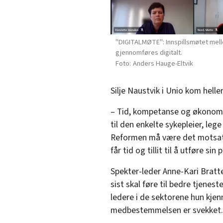
"DIGITALMØTE": Innspillsmøtet mell
gjennomføres digitalt.
Anders Hauge-Eltvik
Silje Naustvik i Unio kom hell
– Tid, kompetanse og økonomi. T
til den enkelte sykepleier, leg
Reformen må være det motsatt
får tid og tillit til å utføre sin
Spekter-leder Anne-Kari Bratte
sist skal føre til bedre tjenest
ledere i de sektorene hun kjen
medbestemmelsen er svekket.