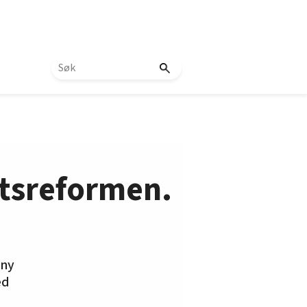
itsreformen.
 ny
ed