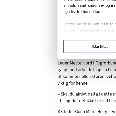
innhold samt annonse- og inn
Viktig med nok ressu
og i hvilke hensikter.
LO-nestleder Roger Haga Heimli
Under
mer info
kan du lese 
en varig modell, med den nor
Du kan hele tiden endre eller
på at det kreves ressurser:
LO Medias publikasjoner frif
– Det er vesentlig at det er til
Ikke tillat
hvordan våre nettsider blir br
endre og styrke tjenestene, sa
Vi deler bare informasjon o
annonsering. Disse er angitt
Leder Mette Nord i Fagforbun
gang med arbeidet, og sa blant 
ut kommersielle aktører i velfe
viktig for henne.
– Skal du aktivt delta i dette 
stilling der det ikke blir satt i
KS-leder Gunn Marit Helgesen se