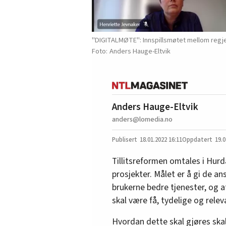
"DIGITALMØTE": Innspillsmøtet mellom regjer
Anders Hauge-Eltvik
Anders Hauge-Eltvik
anders@lomedia.no
18.01.2022
16:11
19.0
Tillitsreformen omtales i Hurd
prosjekter. Målet er å gi de ansa
brukerne bedre tjenester, og a
skal være få, tydelige og relev
Hvordan dette skal gjøres ska