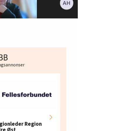
ingsannonser
Hotell- og
restaurantarbeidern
gionleder Region
e i Oslo og Akershus
dre Øst