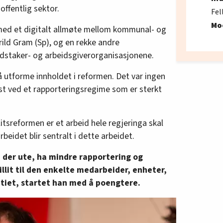
offentlig sektor.
Fel
Mo
med et digitalt allmøte mellom kommunal- og
rild Gram (Sp), og en rekke andre
dstaker- og arbeidsgiverorganisasjonene.
 å utforme innholdet i reformen. Det var ingen
ast ved et rapporteringsregime som er sterkt
itsreformen er et arbeid hele regjeringa skal
eidet blir sentralt i dette arbeidet.
en der ute, ha mindre rapportering og
illit til den enkelte medarbeider, enheter,
iet, startet han med å poengtere.