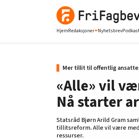
Hjem
Redaksjoner
Nyhetsbrev
Podkas
Mer tillit til offentlig ansatte
«Alle» vil v
Nå starter a
Statsråd Bjørn Arild Gram saml
tillitsreform. Alle vil være 
ressurser.