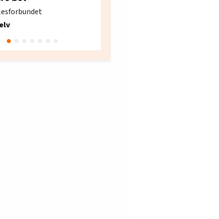
søker ny kontorlede
lesforbundet
Fellesforbundet avdeling
elv
10
Oslo