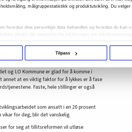
holdsmåling, målgruppestatistikk og produktutvikling. Du velge
rser
 ser for seg at tillitsreformen skal ende opp i
om hvordan dine personlige data behandles og hvordan du kan v
ske modellen som grunnmur. Men han var tydelig
 trekke tilbake ditt samtykke fra erklæringen om informasjonskap
agbevegelse.no, hk-nytt.no og fontene.no bruker informasjonskaps
strekkelig med ressurser, slik at det er rom for å
Tilpass
ukt slik at vi tilby relevant innhold, tilpassede annonser og utarbe
 han.
m hvordan du bruker nettstedet med LO Medias egne samarbeidsp
 i oversikten lengre ned på denne siden.
det og LO Kommune er glad for å komme i
annet at en viktig faktor for å lykkes er å fase
rdstjenestene. Faste, hele stillinger er også
utviklingsarbeidet som ansatt i en 20 prosent
nn vikar for deg, blir det vanskelig.
r for seg at tillitsreformen vil utløse