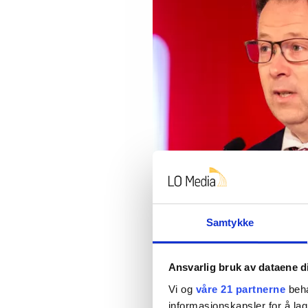
TILLITSREFORM Kommunal- og distrik
regjeringens arbeid med tillitsrefo
hold 18. januar.
Samtykke
Ole Palmstrøm
Gram luftet muligheten for å s
Ansvarlig bruk av dataene d
grep.
Vi og
våre 21 partnerne
beha
informasjonskapsler for å lag