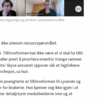
om regjeringa og partene i arbeidslivet måtte
er ikke utenom ressursspørsmålet:
illitsreformen kan ikke være at vi skal ha tillit
e eller prest å prioritere innenfor trange rammer.
e: Skyve ansvaret oppover slik at fagfolkene
 profesjon, sa hun.
n poengterte at tillitsreformen til syvende og
er for brukerne. Hun kjenner seg ikke igjen i at
ner detaljstyrer medarbeiderne sine og at