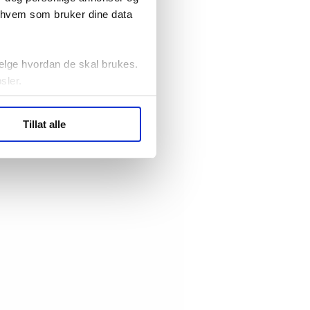
r hvem som bruker dine data
elge hvordan de skal brukes.
sler.
ler (cookies) for å lære
Tillat alle
ide statistikk.
artnere innenfor analyse og