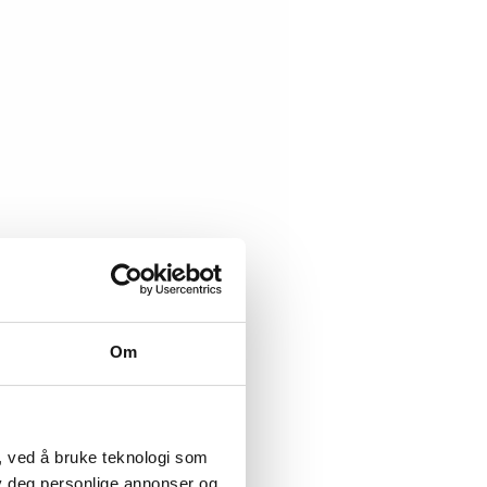
Om
, ved å bruke teknologi som
lby deg personlige annonser og