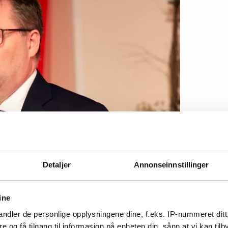
tsminister Bjørn Arild Gram (Sp) koordinerer
rmen. Det første møtet med partene i arbeidslivet ble
Detaljer
Annonseinnstillinger
ette i gang pilotprosjekter som et mulig første
ine
ndler de personlige opplysningene dine, f.eks. IP-nummeret ditt
re og få tilgang til informasjon på enheten din, sånn at vi kan ti