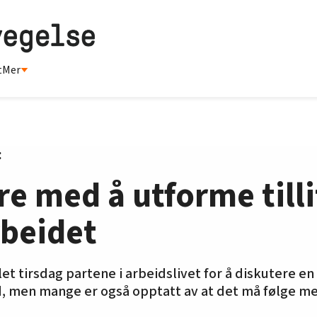
t
Mer
:
ære med å utforme till
rbeidet
et tirsdag partene i arbeidslivet for å diskutere en
med, men mange er også opptatt av at det må følge m