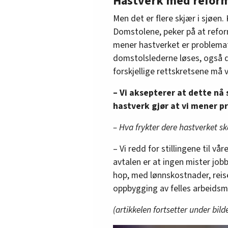
Hastverk med refor
Men det er flere skjær i sjøen.
Domstolene, peker på at refor
mener hastverket er problemati
domstolslederne løses, også 
forskjellige rettskretsene må 
– Vi aksepterer at dette nå 
hastverk gjør at vi mener pr
– Hva frykter dere hastverket s
– Vi redd for stillingene til v
avtalen er at ingen mister jobb
hop, med lønnskostnader, reise
oppbygging av felles arbeidsmå
(artikkelen fortsetter under bild