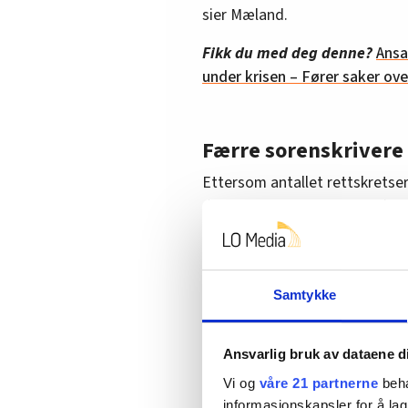
sier Mæland.
Fikk du med deg denne?
Ansa
under krisen – Fører saker ove
Færre sorenskrivere
Ettersom antallet rettskretser
domstolslederstillinger redus
overskudd av sorenskrivere. Noe
– Det blir færre ledere, og me
Innstillingsrådet. Vi kommer ti
Samtykke
til regelverket. Det innebærer a
behold også etter endringen, ikk
Ansvarlig bruk av dataene d
Marius Urke til Rett24
da netts
Vi og
våre 21 partnerne
beha
På videre spørsmål om hvordan
informasjonskapsler for å lag