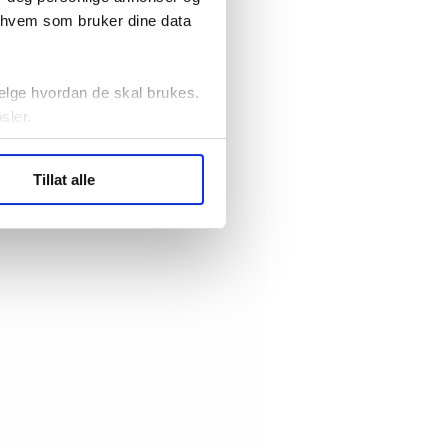
r hvem som bruker dine data
elge hvordan de skal brukes.
sler.
ler (cookies) for å lære
Tillat alle
ide statistikk.
artnere innenfor analyse og