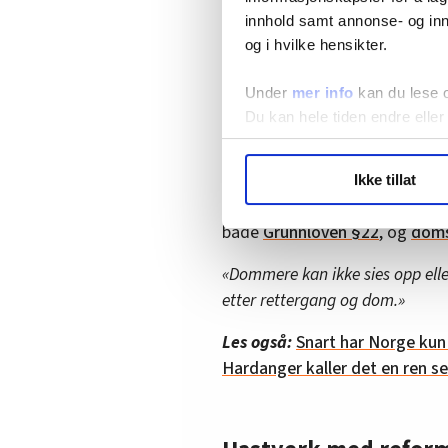
innhold samt annonse- og inn
– Der sammenslåingen medfører 
og i hvilke hensikter.
sin, så har vedkommende rett og
ganske komplisert arbeidsrett. 
Under
mer info
kan du lese 
Akkurat hvor mange som vil bli 
Du kan hele tiden endre eller
helhetsvurdering, sier Urke.
LO Medias publikasjoner frif
Som embetsmenn har domstols
Ikke tillat
hvordan våre nettsider blir br
stillingsvern. Dommere er i pr
Vi deler bare informasjon o
både
Grunnloven §22
, og
doms
annonsering. Disse er angitt
«Dommere kan ikke sies opp eller
etter rettergang og dom.»
Les også:
Snart har Norge kun 
Hardanger kaller det en ren s