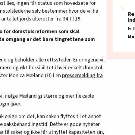
estilles, ingen får status som hovedsete for
stolslederne selv bestemmer hvor de vil ha
Re
antallet jordskifteretter fra 34 til 19.
In
Fel
to for domstolsreformen som skal
Mo
ørste omgang er det bare tingrettene som
ene og beholder alle rettssteder. Endringene vil
mmere og økt fleksibilitet i hver enkelt domstol,
ister Monica Mæland (H) i en
pressemelding fra
il ifølge Mæland gi større og mer fleksible
agmiljøer.
k enige om det, kan saken flyttes til et annet
re saksbehandlingstid. Dette er gode nyheter
få saker og ikke får utnyttet kapasiteten sin,