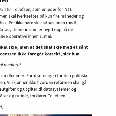
men
 Kristin Tollefsen, som er leder for NTL
men skal iverksettes på kun fire måneder og
sk. For ikke bare skal situasjonen rundt
datasystemene som er bygd opp på de
være operative innen 1. mai.
skal skje, men at det skal skje med et sånt
osessen ikke foregår korrekt, sier hun.
kal medføre?
åre medlemmer. Forutsetningen for den politiske
en. Vi skjønner ikke hvordan reformen skal gå i
utgifter og utgifter til datasystemer og
ter og rutiner, forklarer Tollefsen.
et)