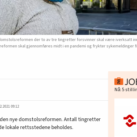
stolsreformen der to av tre tingretter forsvinner skal være iverksatt inne
at reformen skal gjennomføres midt i en pandemi og frykter sykemeldinger f
Nå:
5
still
2.2021 09:12
den nye domstolsreformen. Antall tingretter
 de lokale rettsstedene beholdes.