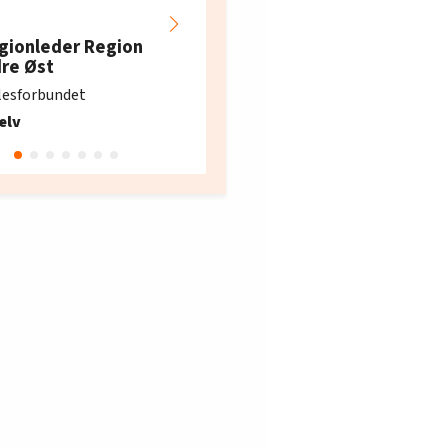
Hotell- og
restaurantarbeidern
gionleder Region
e i Oslo og Akershus
dre Øst
søker ny kontorlede
lesforbundet
Fellesforbundet avdeling
elv
10
Oslo