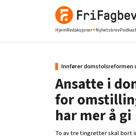
Hjem
Redaksjoner
Nyhetsbrev
Podkas
Innfører domstolsreformen
Ansatte i do
for omstillin
har mer å gi
To av tre tingretter skal bort 