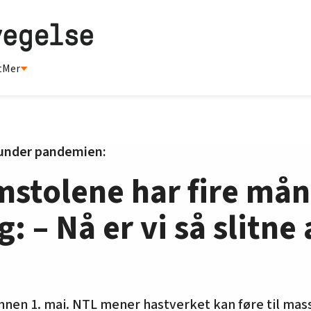
t
Mer
 under pandemien:
mstolene har fire mån
g: – Nå er vi så slitne
innen 1. mai. NTL mener hastverket kan føre til mass