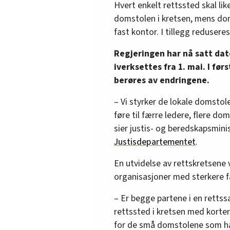
Hvert enkelt rettssted skal lik
domstolen i kretsen, mens dom
fast kontor. I tillegg reduseres 
Regjeringen har nå satt da
iverksettes fra 1. mai. I f
berøres av endringene.
– Vi styrker de lokale domstol
føre til færre ledere, flere do
sier justis- og beredskapsmin
Justisdepartementet
.
En utvidelse av rettskretsene v
organisasjoner med sterkere f
– Er begge partene i en rettssa
rettssted i kretsen med korte
for de små domstolene som har 