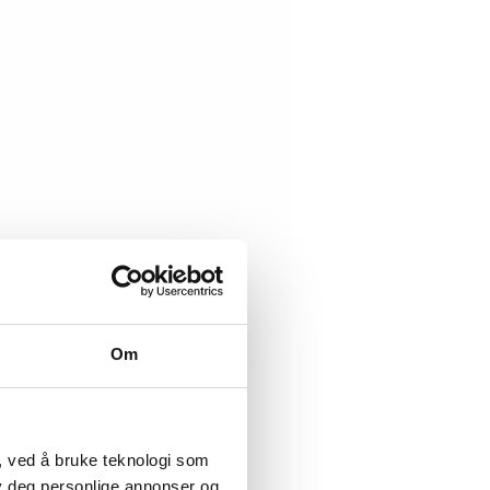
Om
, ved å bruke teknologi som
lby deg personlige annonser og