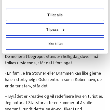
holde åpent dersom konkurrentene gjør det.
Under
mer info
kan du lese om hvordan dine personlige
Tillat alle
data behandles og hvordan du kan velge hvordan de skal
brukes. Du kan hele tiden endre eller trekke tilbake ditt
Turist i egen by
samtykke fra erklæringen om informasjonskapsler.
Tilpass
Høyre vil at også borgere i Oslo og omegn skal regnes
som turister når de reiser til områder i Oslo der de
LO Medias publikasjoner frifagbevegelse.no, hk-nytt.no
Ikke tillat
og fontene.no bruker informasjonskapsler (cookies) for å
verken bor eller jobber.
lære hvordan våre nettsider blir brukt slik at vi tilby
De mener at begrepet «turist» i helligdagsloven må
relevant innhold, tilpassede annonser og utarbeide
tolkes utvidende, står det i forslaget.
statistikk.
Vi deler bare informasjon om hvordan du bruker
«En familie fra Stovner eller Drammen kan like gjerne
nettstedet med LO Medias egne samarbeidspartnere
ha en storbyhelg i Oslo sentrum som i København, de
innenfor analyse og annonsering. Disse er angitt i
er da turister», står det.
oversikten lengre ned på denne siden.
– Byrådet er kreative og vil redefinere hva en turist er.
Jeg antar at Statsforvalteren kommer til å stille
spørsmål rundt dette, sa Ap-politiker Lund.