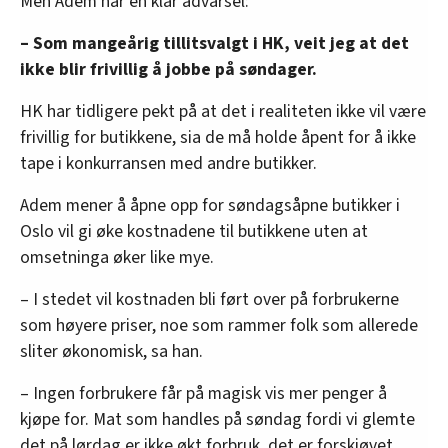
Men Adem har en klar advarsel:
– Som mangeårig tillitsvalgt i HK, veit jeg at det
ikke blir frivillig å jobbe på søndager.
HK har tidligere pekt på at det i realiteten ikke vil være
frivillig for butikkene, sia de må holde åpent for å ikke
tape i konkurransen med andre butikker.
Adem mener å åpne opp for søndagsåpne butikker i
Oslo vil gi øke kostnadene til butikkene uten at
omsetninga øker like mye.
– I stedet vil kostnaden bli ført over på forbrukerne
som høyere priser, noe som rammer folk som allerede
sliter økonomisk, sa han.
– Ingen forbrukere får på magisk vis mer penger å
kjøpe for. Mat som handles på søndag fordi vi glemte
det på lørdag er ikke økt forbruk, det er forskjøvet