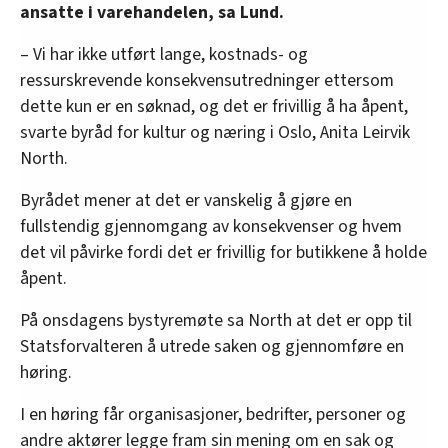
andre trafikknutepunkter – utenom flyplasser.
ansatte i varehandelen, sa Lund.
• Statsforvalteren kan gi dispensasjon fra loven
– Vi har ikke utført lange, kostnads- og
dersom det foreligger «særlige grunner». Ifølge
ressurskrevende konsekvensutredninger ettersom
forarbeidene til loven kan dette være
dette kun er en søknad, og det er frivillig å ha åpent,
idrettsarrangementer, festivaler og lignende
svarte byråd for kultur og næring i Oslo, Anita Leirvik
som påvirker større deler av en kommune eller
North.
distrikt.
Byrådet mener at det er vanskelig å gjøre en
• Slike dispensasjoner må være tidsbegrensa og
fullstendig gjennomgang av konsekvenser og hvem
kan ikke gis for hver søndag eller for en lengre
det vil påvirke fordi det er frivillig for butikkene å holde
periode.
åpent.
Kilder: Statsforvalteren i Østfold, Buskerud, Oslo og Akershus;
På onsdagens bystyremøte sa North at det er opp til
helligdagsloven, HK-Nytt
Statsforvalteren å utrede saken og gjennomføre en
høring.
I en høring får organisasjoner, bedrifter, personer og
andre aktører legge fram sin mening om en sak og