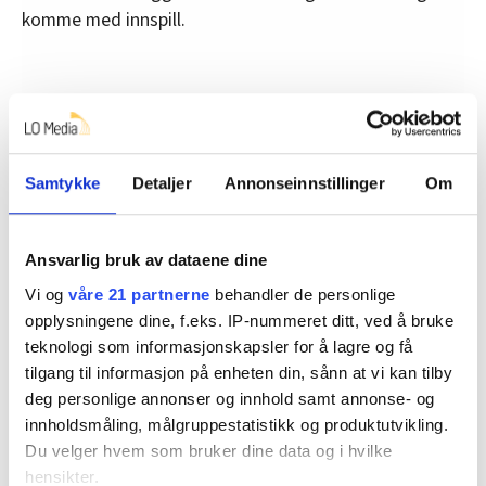
komme med innspill.
Næringa er delt
Daniel Torklidsen Lea i Oslo Handelsstands forening
sier til NRK
at det er delte meninger om søndagsåpne
Samtykke
Detaljer
Annonseinnstillinger
Om
butikker for turister.
– Noen tror det vil spre den samme omsetningen over
Ansvarlig bruk av dataene dine
flere dager, men med et høyere kostnadsnivå. Andre
Vi og
våre 21 partnerne
behandler de personlige
tror de kan øke omsetninga nok til å forsvare det, sier
opplysningene dine, f.eks. IP-nummeret ditt, ved å bruke
han til NRK.
teknologi som informasjonskapsler for å lagre og få
tilgang til informasjon på enheten din, sånn at vi kan tilby
Lea sier også at butikker som trenger kompetente
deg personlige annonser og innhold samt annonse- og
fagfolk er mer bekymra enn de som kan ansette
innholdsmåling, målgruppestatistikk og produktutvikling.
studenter og andre ufaglærte.
Du velger hvem som bruker dine data og i hvilke
Han bekrefter også at bedrifter vil føle seg pressa til å
hensikter.