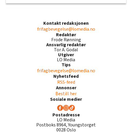
Kontakt redaksjonen
frifagbevegelse@lomedia.no
Redaktør
Frode Rønning
Ansvarlig redaktør
Tor A. Godal
Utgiver
LO Media
Tips
frifagbevegelse@lomedia.no
Nyhetsfeed
RSS-feed
Annonser
Bestill her
Sosiale medier
Postadresse
LO Media
Postboks 8964, Youngstorget
0028 Oslo