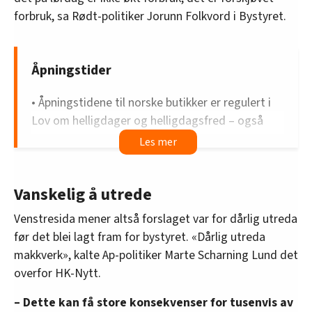
forbruk, sa Rødt-politiker Jorunn Folkvord i Bystyret.
Åpningstider
• Åpningstidene til norske butikker er regulert i
Lov om helligdager og helligdagsfred – også
kjent som helligdagsfredloven eller
helligdagsloven.
• Loven sier at butikker i hovedsak skal holde
Vanskelig å utrede
stengt på søndager og andre helligdager.
Venstresida mener altså forslaget var for dårlig utreda
• Det finnes flere unntak fra loven. For eksempel
før det blei lagt fram for bystyret. «Dårlig utreda
for butikker på typiske turiststeder eller kiosker
makkverk», kalte Ap-politiker Marte Scharning Lund det
og dagligvarebutikker under 100 kvadratmeter.
overfor HK-Nytt.
• Det finnes ingen unntak for togstasjoner og
– Dette kan få store konsekvenser for tusenvis av