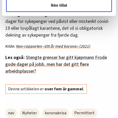
LO Medias publikasjoner frifagbevegelse.no, hk-nytt.no
Ikke tillat
og fontene.no bruker informasjonskapsler (cookies) for å
• Ventetiden for sykepenger til selvstendig
lære hvordan våre nettsider blir brukt slik at vi tilby
næringsdrivende og frilansere:
Er redusert til tre
relevant innhold, tilpassede annonser og utarbeide
dager for sykepenger ved påvist eller mistenkt covid-
statistikk.
19 eller lovpålagt karantene, det vil si obligatorisk
Vi deler bare informasjon om hvordan du bruker
dekning av sykepenger fra fjerde dag.
nettstedet med LO Medias egne samarbeidspartnere
innenfor analyse og annonsering. Disse er angitt i
Kilde:
Nav
-rapporten «Ett år med korona» (2021)
oversikten lengre ned på denne siden.
Les også:
Stengte grenser har gitt kjøpmann Frode
gode dager på jobb, men har det gitt flere
arbeidsplasser?
Denne artikkelen er
over fem år gammel
.
nav
Nyheter
koronakrisa
Permittert