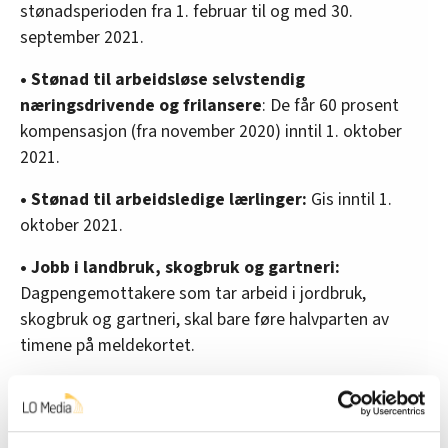
stønadsperioden fra 1. februar til og med 30.
september 2021.
• Stønad til arbeidsløse selvstendig
næringsdrivende og frilansere
: De får 60 prosent
kompensasjon (fra november 2020) inntil 1. oktober
2021.
• Stønad til arbeidsledige lærlinger:
Gis inntil 1.
oktober 2021.
• Jobb i landbruk, skogbruk og gartneri:
Dagpengemottakere som tar arbeid i jordbruk,
skogbruk og gartneri, skal bare føre halvparten av
timene på meldekortet.
Fikk du med deg denne?
Ett år siden Norge stengte
ned – se den eksplosive veksten i ledighet