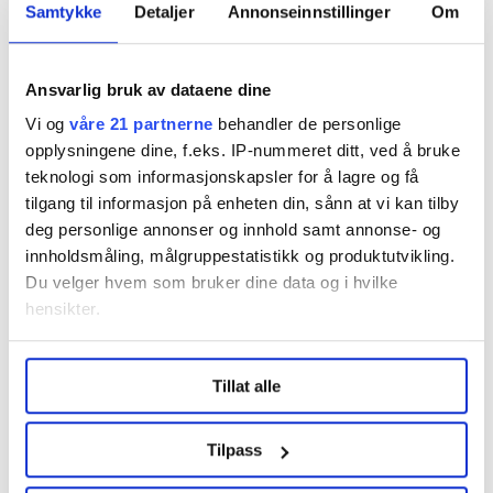
Korona-ordninger som gjelder inntil 1. juli 2021
Samtykke
Detaljer
Annonseinnstillinger
Om
• Forskudd på dagpenger:
Permitterte og
arbeidsløse som venter på å få behandlet søknaden sin
Ansvarlig bruk av dataene dine
om dagpenger, kan fortsatt søke om forskudd på
Vi og
våre 21 partnerne
behandler de personlige
dagpenger.
opplysningene dine, f.eks. IP-nummeret ditt, ved å bruke
teknologi som informasjonskapsler for å lagre og få
• Dagpenger under utdanning:
Midlertidig adgang til
tilgang til informasjon på enheten din, sånn at vi kan tilby
å kombinere dagpenger og utdanning uten avkorting
deg personlige annonser og innhold samt annonse- og
av ytelsen.
innholdsmåling, målgruppestatistikk og produktutvikling.
Du velger hvem som bruker dine data og i hvilke
• Arbeidstakerens rett til sykepenger:
Du har rett
hensikter.
til sykepenger ved fravær fra jobben grunnet påvist
eller mistenkt covid-19 eller lovpålagt karantene.
Under
mer info
kan du lese om hvordan dine personlige
Tillat alle
data behandles og hvordan du kan velge hvordan de skal
• Arbeidsgiverperioden ved sykepenger:
brukes. Du kan hele tiden endre eller trekke tilbake ditt
Arbeidsgiver må betale sykepenger for bare tre dager
samtykke fra erklæringen om informasjonskapsler.
ved påvist eller mistenkt covid-19 eller lovpålagt
Tilpass
karantene.