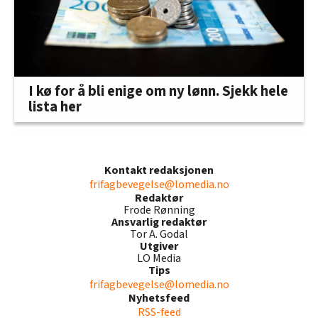
I kø for å bli enige om ny lønn. Sjekk hele
lista her
Kontakt redaksjonen
frifagbevegelse@lomedia.no
Redaktør
Frode Rønning
Ansvarlig redaktør
Tor A. Godal
Utgiver
LO Media
Tips
frifagbevegelse@lomedia.no
Nyhetsfeed
RSS-feed