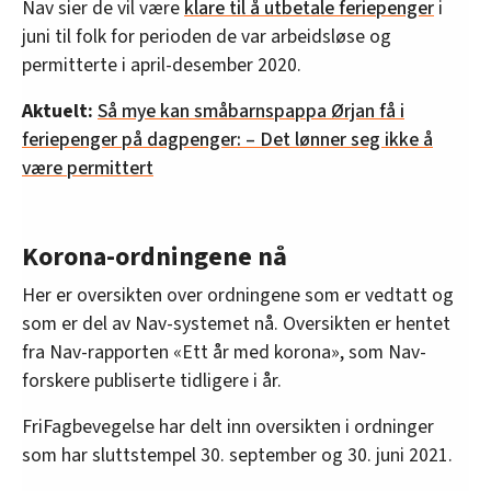
Nav sier de vil være
klare til å utbetale feriepenger
i
juni til folk for perioden de var arbeidsløse og
permitterte i april-desember 2020.
Aktuelt:
Så mye kan småbarnspappa Ørjan få i
feriepenger på dagpenger: – Det lønner seg ikke å
være permittert
Korona-ordningene nå
Her er oversikten over ordningene som er vedtatt og
som er del av Nav-systemet nå. Oversikten er hentet
fra Nav-rapporten «Ett år med korona», som Nav-
forskere publiserte tidligere i år.
FriFagbevegelse har delt inn oversikten i ordninger
som har sluttstempel 30. september og 30. juni 2021.