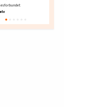
søker ny kontorlede
lesforbundet
Fellesforbundet avdeling
elv
10
Oslo