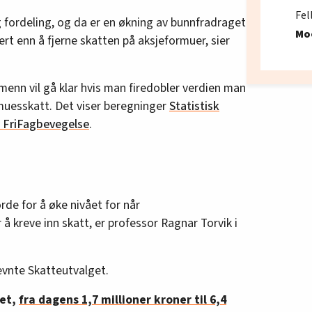
Fel
ig fordeling, og da er en økning av bunnfradraget
Mo
ert enn å fjerne skatten på aksjeformuer, sier
menn vil gå klar hvis man firedobler verdien man
muesskatt. Det viser beregninger
Statistisk
r FriFagbevegelse
.
rde for å øke nivået for når
 kreve inn skatt, er professor Ragnar Torvik i
evnte Skatteutvalget.
det,
fra dagens 1,7 millioner kroner til 6,4