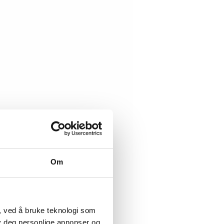
Om
, ved å bruke teknologi som
lby deg personlige annonser og