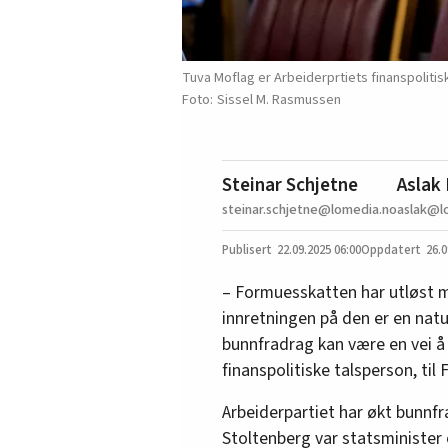
Tuva Moflag er Arbeiderprtiets finanspolitis
Sissel M. Rasmussen
Steinar Schjetne
Aslak
steinar.schjetne@lomedia.no
aslak@l
22.09.2025
06:00
26.0
– Formuesskatten har utløst m
innretningen på den er en natu
bunnfradrag kan være en vei å 
finanspolitiske talsperson, til
Arbeiderpartiet har økt bunnfr
Stoltenberg var statsminister