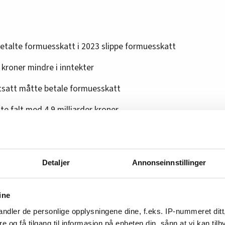
etalte formuesskatt i 2023 slippe formuesskatt
r kroner mindre i inntekter
tsatt måtte betale formuesskatt
ste falt med 4,9 milliarder kroner
Detaljer
Annonseinnstillinger
men Moflag poengterer at det vil innebære at
bortfaller.
ine
aftig, kan ha en positiv effekt for gründere
ndler de personlige opplysningene dine, f.eks. IP-nummeret ditt
r, men i en større debatt om
re og få tilgang til informasjon på enheten din, sånn at vi kan ti