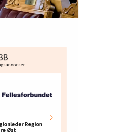
ingsannonser
Hotell- og
restaurantarbeidern
gionleder Region
e i Oslo og Akershus
dre Øst