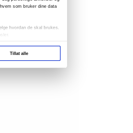
r hvem som bruker dine data
elge hvordan de skal brukes.
sler.
ler (cookies) for å lære
Tillat alle
ide statistikk.
artnere innenfor analyse og