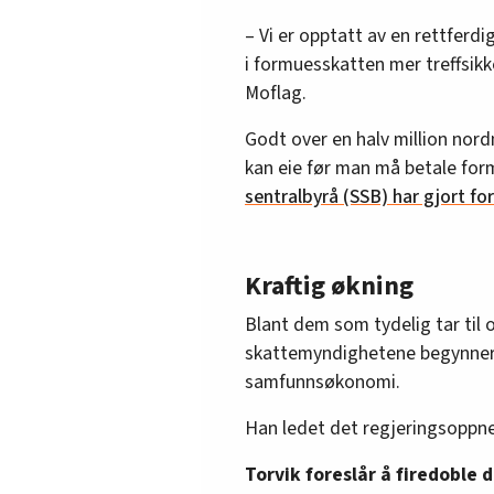
– Vi er opptatt av en rettferd
i formuesskatten mer treffsikk
Moflag.
Godt over en halv million nord
kan eie før man må betale for
sentralbyrå (SSB) har gjort fo
Kraftig økning
Blant dem som tydelig tar til o
skattemyndighetene begynner å
samfunnsøkonomi.
Han ledet det regjeringsoppn
Torvik foreslår å firedoble 