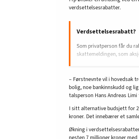
verdsettelsesrabatter
.
Verdsettelsesrabatt?
Som privatperson får du rab
skattemeldingen, som aksj
med lavere verdi enn marke
– Førstnevnte vil i hovedsak tr
bolig, noe bankinnskudd og lig
talsperson Hans Andreas Limi t
I sitt alternative budsjett for
kroner. Det innebærer et samlet
Økning i verdsettelsesrabattene
nesten 7 millioner kroner med 