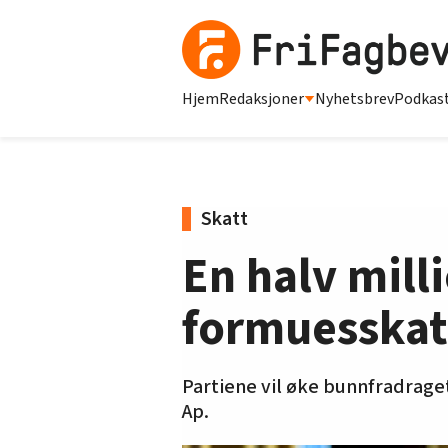
Hjem
Redaksjoner
Nyhetsbrev
Podkas
Skatt
En halv mill
formuesskatt
Partiene vil øke bunnfradraget
Ap.