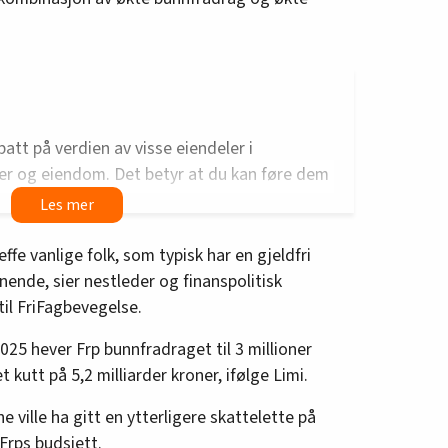
att på verdien av visse eiendeler i
er og eiendom. Det betyr at du kan føre dem
dspris.
effe vanlige folk, som typisk har en gjeldfri
nende, sier nestleder og finanspolitisk
il FriFagbevegelse.
 2025 hever Frp bunnfradraget til 3 millioner
 kutt på 5,2 milliarder kroner, ifølge Limi.
 ville ha gitt en ytterligere skattelette på
Frps budsjett.