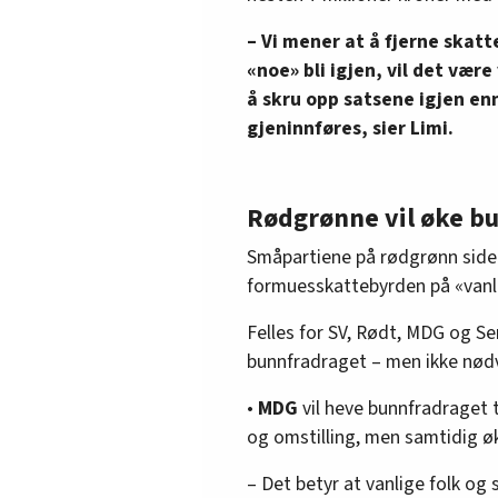
– Vi mener at å fjerne skatt
«noe» bli igjen, vil det vær
å skru opp satsene igjen en
gjeninnføres, sier Limi.
Rødgrønne vil øke b
Småpartiene på rødgrønn side e
formuesskattebyrden på «vanli
Felles for SV, Rødt, MDG og Se
bunnfradraget – men ikke nødv
•
MDG
vil heve bunnfradraget ti
og omstilling, men samtidig øke
– Det betyr at vanlige folk og 