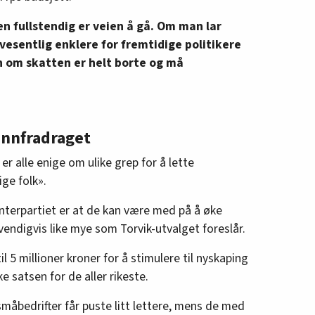
en fullstendig er veien å gå. Om man lar
e vesentlig enklere for fremtidige politikere
n om skatten er helt borte og må
unnfradraget
r alle enige om ulike grep for å lette
ge folk».
nterpartiet er at de kan være med på å øke
endigvis like mye som Torvik-utvalget foreslår.
l 5 millioner kroner for å stimulere til nyskaping
 satsen for de aller rikeste.
småbedrifter får puste litt lettere, mens de med