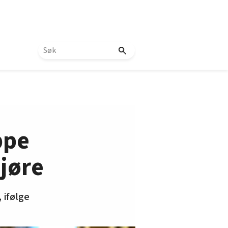
ppe
gjøre
 ifølge