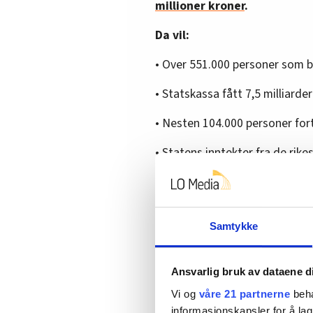
millioner kroner
.
Da vil:
• Over 551.000 personer som b
• Statskassa fått 7,5 milliarde
• Nesten 104.000 personer for
• Statens inntekter fra de rike
Statskassa taper
Samtykke
Ap vil se på økt bunnfradrag, 
store inntekter til statskassa 
Ansvarlig bruk av dataene d
– Det å øke bunnfradraget kr
Vi og
våre 21 partnerne
beha
og eiere av mindre bedrifte
informasjonskapsler for å lag