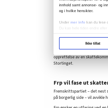
skattesystemet, må alle en
innhold samt annonse- og inn
Finansminister Jens Stoltenberg
og i hvilke hensikter.
til å sikre at skattepolitikken 
Under
mer info
kan du lese 
blokkene på Stortinget.
Du kan hele tiden endre eller
Da skal hele skattesystemet un
avventende eller negative til i
LO Medias publikasjoner frif
Ikke tillat
hvordan våre nettsider blir br
Når støvet etter valget nå har
Vi deler bare informasjon o
opprettelse av en skattekomm
annonsering. Disse er angitt
Stortinget.
Frp vil fase ut skatte
Fremskrittspartiet – det nest 
på borgerlig side – vil avvikle
Frp ønsker en utfasing ved en