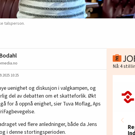
ke talsperson.
 Bodahl
omedia.no
Nå:
4
still
9.2025 10:25
ye uenighet og diskusjon i valgkampen, og
rlig del av debatten om et skatteforlik. Økt
gå for å oppnå enighet, sier Tuva Moflag, Aps
 FriFagbevegelse.
adraget ved flere anledninger, både da Jens
Re
 og i denne stortingsperioden.
In