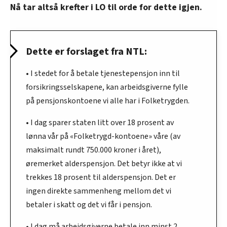
Nå tar altså krefter i LO til orde for dette igjen.
Dette er forslaget fra NTL:
• I stedet for å betale tjenestepensjon inn til
forsikringsselskapene, kan arbeidsgiverne fylle
på pensjonskontoene vi alle har i Folketrygden.
• I dag sparer staten litt over 18 prosent av
lønna vår på «Folketrygd-kontoene» våre (av
maksimalt rundt 750.000 kroner i året),
øremerket alderspensjon. Det betyr ikke at vi
trekkes 18 prosent til alderspensjon. Det er
ingen direkte sammenheng mellom det vi
betaler i skatt og det vi får i pensjon.
• I dag må arbeidsgiverne betale inn minst 2