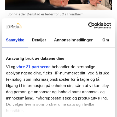
John-Peder Denstad er leder for LO i Trondheim.
Petter Pettersen
– Hvorfor mener dere at det er et problem at de private
Samtykke
Detaljer
Annonseinnstillinger
Om
tar seg av tjenestepensjonen?
– En stor del av pensjonskapitalen som opptjenes går
ned i lommene til høyt gasjerte folk i
Ansvarlig bruk av dataene dine
forsikringsselskapene. I stedet bør pengene forvaltes
Vi og
våre 21 partnerne
behandler de personlige
av Folketrygden. Det er dessuten en rimeligere
opplysningene dine, f.eks. IP-nummeret ditt, ved å bruke
løsning.
teknologi som informasjonskapsler for å lagre og få
tilgang til informasjon på enheten din, sånn at vi kan tilby
Han syns lite om at pensjon er et marked, der folk selv
deg personlige annonser og innhold samt annonse- og
må vurdere og velge om pensjonspengene deres skal
innholdsmåling, målgruppestatistikk og produktutvikling.
plassere i fond med høy eller lav risiko,
Du velger hvem som bruker dine data og i hvilke
aksjespekulasjon.
hensikter.