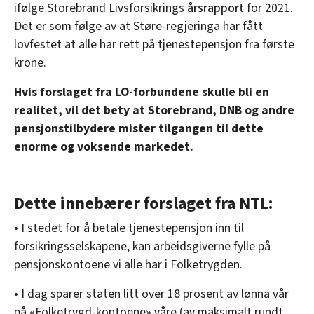
ifølge Storebrand Livsforsikrings
årsrapport
for 2021.
Det er som følge av at Støre-regjeringa har fått
lovfestet at alle har rett på tjenestepensjon fra første
krone.
Hvis forslaget fra LO-forbundene skulle bli en
realitet, vil det bety at Storebrand, DNB og andre
pensjonstilbydere mister tilgangen til dette
enorme og voksende markedet.
Dette innebærer forslaget fra NTL:
• I stedet for å betale tjenestepensjon inn til
forsikringsselskapene, kan arbeidsgiverne fylle på
pensjonskontoene vi alle har i Folketrygden.
• I dag sparer staten litt over 18 prosent av lønna vår
på «Folketrygd-kontoene» våre (av maksimalt rundt