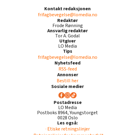
Kontakt redaksjonen
frifagbevegelse@lomedia.no
Redaktør
Frode Rønning
Ansvarlig redaktør
Tor A. Godal
Utgiver
LO Media
Tips
frifagbevegelse@lomedia.no
Nyhetsfeed
RSS-feed
Annonser
Bestill her
Sosiale medier
Postadresse
LO Media
Postboks 8964, Youngstorget
0028 Oslo
Les også:
· Etiske retningslinjer