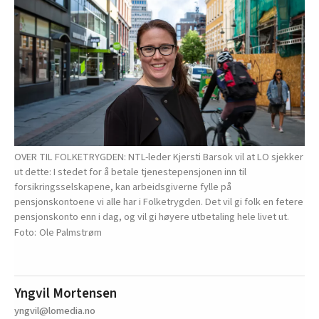
OVER TIL FOLKETRYGDEN: NTL-leder Kjersti Barsok vil at LO sjekker
ut dette: I stedet for å betale tjenestepensjonen inn til
forsikringsselskapene, kan arbeidsgiverne fylle på
pensjonskontoene vi alle har i Folketrygden. Det vil gi folk en fetere
pensjonskonto enn i dag, og vil gi høyere utbetaling hele livet ut.
Ole Palmstrøm
Yngvil Mortensen
yngvil@lomedia.no