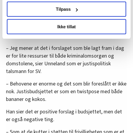
norsk kriminalomsorg er skremmende store og at
løsningen handler om mer bemanning.
samtykke fra erklæringen om informasjonskapsler.
Tilpass
Unneland ønsker NFF og andre tillitsvalgte i
LO Medias publikasjoner frifagbevegelse.no, hk-nytt.no
Ikke tillat
fagbevegelsen hjertelig velkommen til en dialog med
og fontene.no bruker informasjonskapsler (cookies) for å
SV før statsbudsjettet skal vedtas.
lære hvordan våre nettsider blir brukt slik at vi tilby
relevant innhold, tilpassede annonser og utarbeide
– Jeg mener at det i forslaget som ble lagt fram i dag
statistikk.
er for lite ressurser til både kriminalomsorgen og
Vi deler bare informasjon om hvordan du bruker
domstolene, sier Unneland som er justispolitisk
nettstedet med LO Medias egne samarbeidspartnere
talsmann for SV.
innenfor analyse og annonsering. Disse er angitt i
oversikten lengre ned på denne siden.
– Behovene er enorme og det som blir foreslått er ikke
nok. Justisbudsjettet er som en twistpose med både
bananer og kokos.
Han sier det er positive forslag i budsjettet, men det
er også negative ting.
– Som at de kutter i støtten til frivilligheten som er et