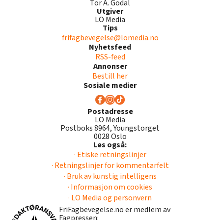
Tor A. Godal
Utgiver
LO Media
Tips
frifagbevegelse@lomedia.no
Nyhetsfeed
RSS-feed
Annonser
Bestill her
Sosiale medier
Postadresse
LO Media
Postboks 8964, Youngstorget
0028 Oslo
Les også:
· Etiske retningslinjer
· Retningslinjer for kommentarfelt
· Bruk av kunstig intelligens
· Informasjon om cookies
· LO Media og personvern
FriFagbevegelse.no er medlem av
Fagpressen: