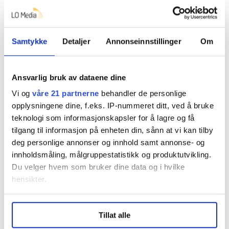
kommer 8 fra andre departement.
Han viser også til Rambøll-rapporten som viser at 7 av
10 nåværende ansatte i kriminalomsorgen har blitt
Samtykke
Detaljer
Annonseinnstillinger
Om
truet av innsatte/domfelte. To av tre har opplevd, eller
vært vitne til, at en innsatt eller domfelt har begått
selvmord eller forsøkt å gjøre det.
Ansvarlig bruk av dataene dine
Vi og
våre 21 partnerne
behandler de personlige
– Dette er noe vi tar på alvor og det er et klart behov
opplysningene dine, f.eks. IP-nummeret ditt, ved å bruke
for også å se på de ansattes psykiske helse for å bedre
teknologi som informasjonskapsler for å lagre og få
arbeidsmiljøet. Det er mange som forlater etaten og vi
tilgang til informasjon på enheten din, sånn at vi kan tilby
må sørge for gode arbeidsmiljøer og tiltak for å
deg personlige annonser og innhold samt annonse- og
beholde folk, sier han.
innholdsmåling, målgruppestatistikk og produktutvikling.
Du velger hvem som bruker dine data og i hvilke
I dag er det rundt 5500 ansatte i kriminalomsorgen.
hensikter.
SV: Bemanningen må opp
Under
mer info
kan du lese om hvordan dine personlige
SV-politiker Andreas Sjalg Unneland mener behovene i
Tillat alle
data behandles og hvordan du kan velge hvordan de skal
brukes. Du kan hele tiden endre eller trekke tilbake ditt