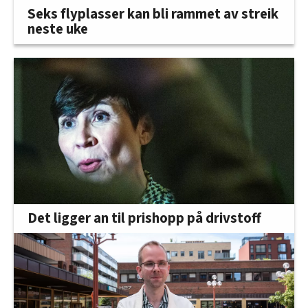
Seks flyplasser kan bli rammet av streik
neste uke
Det ligger an til prishopp på drivstoff