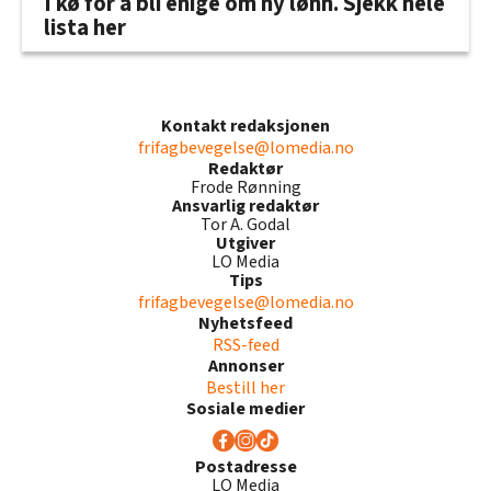
I kø for å bli enige om ny lønn. Sjekk hele
lista her
Kontakt redaksjonen
frifagbevegelse@lomedia.no
Redaktør
Frode Rønning
Ansvarlig redaktør
Tor A. Godal
Utgiver
LO Media
Tips
frifagbevegelse@lomedia.no
Nyhetsfeed
RSS-feed
Annonser
Bestill her
Sosiale medier
Postadresse
LO Media