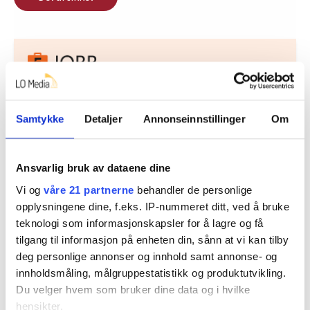
Nå:
4
stillingsannonser
Samtykke
Detaljer
Annonseinnstillinger
Om
Ansvarlig bruk av dataene dine
Vi og
våre 21 partnerne
behandler de personlige
opplysningene dine, f.eks. IP-nummeret ditt, ved å bruke
teknologi som informasjonskapsler for å lagre og få
Regionleder Region Indre Øst
tilgang til informasjon på enheten din, sånn at vi kan tilby
Fellesforbundet
deg personlige annonser og innhold samt annonse- og
Moelv
innholdsmåling, målgruppestatistikk og produktutvikling.
Du velger hvem som bruker dine data og i hvilke
hensikter.