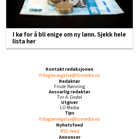
I kø for å bli enige om ny lønn. Sjekk hele
lista her
Kontakt redaksjonen
frifagbevegelse@lomedia.no
Redaktør
Frode Rønning
Ansvarlig redaktør
Tor A. Godal
Utgiver
LO Media
Tips
frifagbevegelse@lomedia.no
Nyhetsfeed
RSS-feed
Annonser