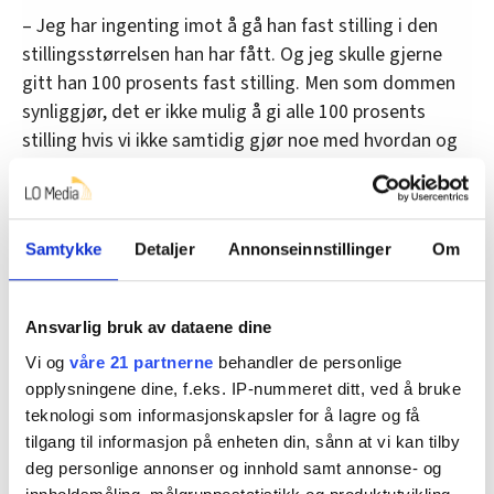
– Jeg har ingenting imot å gå han fast stilling i den
stillingsstørrelsen han har fått. Og jeg skulle gjerne
gitt han 100 prosents fast stilling. Men som dommen
synliggjør, det er ikke mulig å gi alle 100 prosents
stilling hvis vi ikke samtidig gjør noe med hvordan og
når folk arbeider. Det får vi ikke til å gå opp med
helgearbeid og kveldsarbeid, sier Jagmann.
På sykehjemmene trengs det bemanning på jobb hele
Samtykke
Detaljer
Annonseinnstillinger
Om
døgnet, hele uka. 28 prosent av en uke består av helg.
Jagmann viser til at i turnusen de har avtale med
Fagforbundet om jobber de faste ansatte hver tredje
Ansvarlig bruk av dataene dine
helg som tilsvarer 14,2 prosent av arbeidstiden. Det
Vi og
våre 21 partnerne
behandler de personlige
skaper et kjempestort behov for små og midlertidige
opplysningene dine, f.eks. IP-nummeret ditt, ved å bruke
stillinger for at beboerne på sykehjemmene skal få det
teknologi som informasjonskapsler for å lagre og få
tilbudet de har krav om i helgene.
tilgang til informasjon på enheten din, sånn at vi kan tilby
deg personlige annonser og innhold samt annonse- og
Jagmann sier at han ønsker at flest mulig skal ha faste