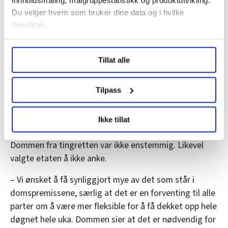
innholdsmåling, målgruppestatistikk og produktutvikling.
100 prosents heltidsstillinger. Han mener at dersom
Du velger hvem som bruker dine data og i hvilke
man skal få bukt med problemet med midlertidighet
hensikter.
og små stillinger på sykehjemmene må de ansattes
Under
mer info
kan du lese om hvordan dine personlige
turnusordning endres ved at de må jobbe mer i helga.
Tillat alle
data behandles og hvordan du kan velge hvordan de skal
På dette sykehjemmet får ikke bemanningsbyråene
brukes. Du kan hele tiden endre eller trekke tilbake ditt
slippe til. Da jobber de ansatte heller litt ekstra
samtykke fra erklæringen om informasjonskapsler.
Tilpass
LO Medias publikasjoner frifagbevegelse.no, hk-nytt.no
Ikke tillat
og fontene.no bruker informasjonskapsler (cookies) for å
Anker ikke
lære hvordan våre nettsider blir brukt slik at vi tilby
Dommen fra tingretten var ikke enstemmig. Likevel
relevant innhold, tilpassede annonser og utarbeide
valgte etaten å ikke anke.
statistikk.
Vi deler bare informasjon om hvordan du bruker
– Vi ønsket å få synliggjort mye av det som står i
nettstedet med LO Medias egne samarbeidspartnere
domspremissene, særlig at det er en forventing til alle
innenfor analyse og annonsering. Disse er angitt i
parter om å være mer fleksible for å få dekket opp hele
oversikten lengre ned på denne siden.
døgnet hele uka. Dommen sier at det er nødvendig for