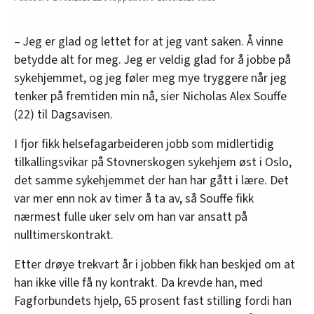
– Jeg er glad og lettet for at jeg vant saken. Å vinne
betydde alt for meg. Jeg er veldig glad for å jobbe på
sykehjemmet, og jeg føler meg mye tryggere når jeg
tenker på fremtiden min nå, sier Nicholas Alex Souffe
(22) til Dagsavisen.
I fjor fikk helsefagarbeideren jobb som midlertidig
tilkallingsvikar på Stovnerskogen sykehjem øst i Oslo,
det samme sykehjemmet der han har gått i lære. Det
var mer enn nok av timer å ta av, så Souffe fikk
nærmest fulle uker selv om han var ansatt på
nulltimerskontrakt.
Etter drøye trekvart år i jobben fikk han beskjed om at
han ikke ville få ny kontrakt. Da krevde han, med
Fagforbundets hjelp, 65 prosent fast stilling fordi han