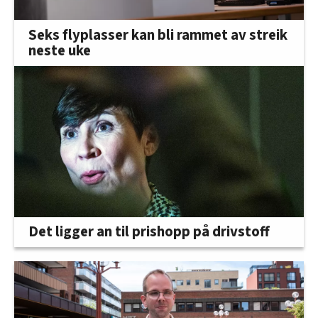
Seks flyplasser kan bli rammet av streik
neste uke
Det ligger an til prishopp på drivstoff