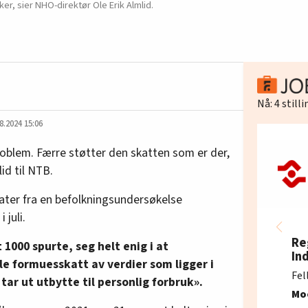
er, sier NHO-direktør Ole Erik Almlid.
Nå:
4
still
8.2024 15:06
problem. Færre støtter den skatten som er der,
id til NTB.
tater fra en befolkningsundersøkelse
 juli.
Re
 1000 spurte, seg helt enig i at
In
le formuesskatt av verdier som ligger i
Fel
tar ut utbytte til personlig forbruk».
Mo