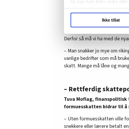
Du kan hele tiden endre eller
lenge de ikke tar ut utbytte» o
ikke bare spurt folk om de er fo
LO Medias publikasjoner frif
Ikke tillat
hvordan våre nettsider blir br
– Denne debatten har manglet l
Vi deler bare informasjon o
fordeling, så er du for formues
annonsering. Disse er angitt
Derfor så må vi ha med de nya
– Man snakker jo mye om riking
vanlige bedrifter som må bruke 
skatt. Mange må låne og mange
– Rettferdig skattepo
Tuva Moflag, finanspolitisk
formuesskatten bidrar til å
– Uten formuesskatten ville fo
snekkere eller lærere betalt e