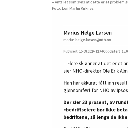
– Antallet som syns at dette er et problem øk
Leif Martin Kirknes
Marius Helge Larsen
marius.helge.larsen@ntb.no
15.08.2024
12:44
15.0
– Flere skjønner at det er et 
sier NHO-direktør Ole Erik Alml
Han har akkurat fått inn resul
gjennomført for NHO av Ipsos i
Der sier 33 prosent, av rundt
«bedriftseiere bør ikke beta
bedriftene, så lenge de ikke 