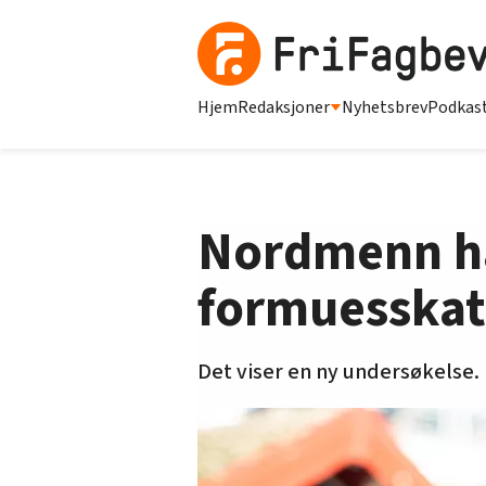
Hjem
Redaksjoner
Nyhetsbrev
Podkas
Nordmenn har
formuesskat
Det viser en ny undersøkelse.