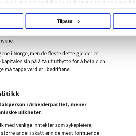
 trekke tilbake ditt samtykke fra erklæringen om informasjonskap
g «når de går med underskudd». Hvorfor har dere
r eller mot formuesskatt?
agbevegelse.no, hk-nytt.no og fontene.no bruker informasjonskaps
Tilpass
ukt slik at vi tilby relevant innhold, tilpassede annonser og utarbe
itt i nyanser. For det har vært sånn at er du for
m hvordan du bruker nettstedet med LO Medias egne samarbeidsp
skatt. Er du for verdiskapning, så er du mot.
 i oversikten lengre ned på denne siden.
nsene.
ene i Norge, men de fleste dette gjelder er
kapitalen sin på å ta ut utbytte for å betale en
 må tappe verdier i bedriftene.
litikk
 talsperson i Arbeiderpartiet, mener
 minske ulikheter.
lk med vanlige inntekter som sykepleiere,
n større andel i skatt enn de mest formuende i