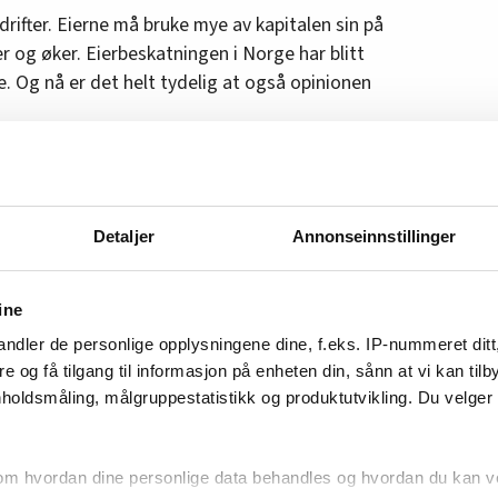
drifter. Eierne må bruke mye av kapitalen sin på
r og øker. Eierbeskatningen i Norge har blitt
e. Og nå er det helt tydelig at også opinionen
ut over arbeidsplasser.
Når en bedrift ikke klarer å investere, så klarer
r Almlid.
Detaljer
Annonseinnstillinger
ine
gler nyanser
ndler de personlige opplysningene dine, f.eks. IP-nummeret ditt
 å få ned formuesskatten?
re og få tilgang til informasjon på enheten din, sånn at vi kan ti
holdsmåling, målgruppestatistikk og produktutvikling. Du velge
eldig opptatt av dette. Nesten 4000 av våre
vet et opprop på at dette må bli endret.
om hvordan dine personlige data behandles og hvordan du kan v
kelsen kommer jo med noen premisser om at «så