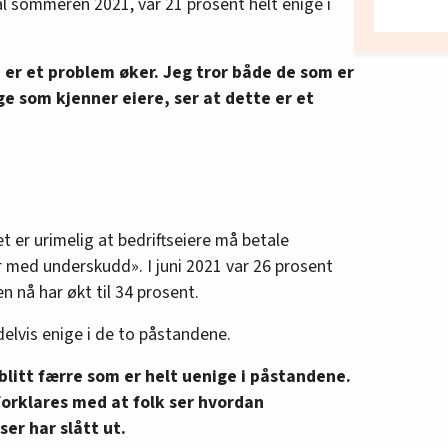
 sommeren 2021, var 21 prosent helt enige i
 er et problem øker. Jeg tror både de som er
e som kjenner eiere, ser at dette er et
t er urimelig at bedriftseiere må betale
r med underskudd». I juni 2021 var 26 prosent
n nå har økt til 34 prosent.
delvis enige i de to påstandene.
blitt færre som er helt uenige i påstandene.
forklares med at folk ser hvordan
er har slått ut.