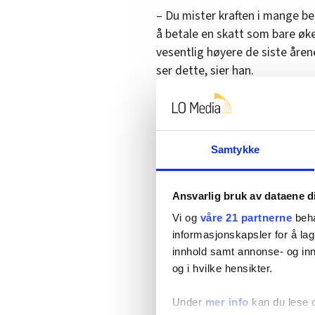
– Du mister kraften i mange be
å betale en skatt som bare øke
vesentlig høyere de siste åren
ser dette, sier han.
Han mener formuesskatten går 
– Det går utover lokalsamfunn. 
man ikke å utvide bedriften, sie
Samtykke
Ansvarlig bruk av dataene d
Mener debatten man
Vi og
våre 21 partnerne
beha
– Hvorfor er dere så opptatt av
informasjonskapsler for å lag
innhold samt annonse- og inn
– Fordi våre medlemmer er v
og i hvilke hensikter.
medlemmer har nå underskre
Under
mer info
kan du lese 
– Spørsmålene i denne undersø