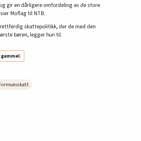
 og gir en dårligere omfordeling av de store
 sier Moflag til NTB.
 rettferdig skattepolitikk, der de med den
rste børen, legger hun til.
år gammel
.
Formuesskatt