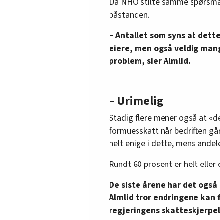
Da NHO stilte samme spørsmål
påstanden.
– Antallet som syns at dette
eiere, men også veldig mang
problem, sier Almlid.
– Urimelig
Stadig flere mener også at «de
formuesskatt når bedriften gå
helt enige i dette, mens andele
Rundt 60 prosent er helt eller 
De siste årene har det også 
Almlid tror endringene kan 
regjeringens skatteskjerpels