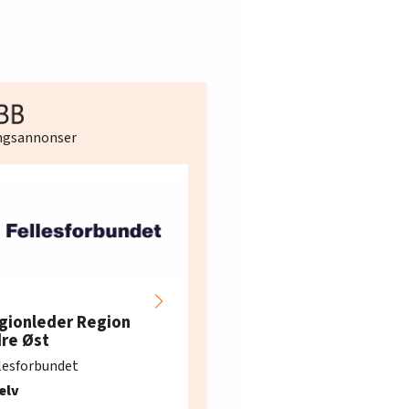
ingsannonser
Hotell- og
restaurantarbeidern
gionleder Region
e i Oslo og Akershus
dre Øst
søker ny kontorlede
lesforbundet
Fellesforbundet avdeling
elv
10