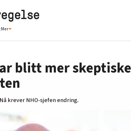
t
Mer
 blitt mer skeptiske 
ten
 Nå krever NHO-sjefen endring.