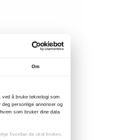
Om
, ved å bruke teknologi som
lby deg personlige annonser og
r hvem som bruker dine data
elge hvordan de skal brukes.