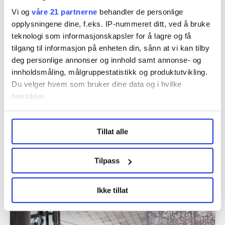
Vi og
våre 21 partnerne
behandler de personlige
opplysningene dine, f.eks. IP-nummeret ditt, ved å bruke
Flere saker
teknologi som informasjonskapsler for å lagre og få
tilgang til informasjon på enheten din, sånn at vi kan tilby
deg personlige annonser og innhold samt annonse- og
innholdsmåling, målgruppestatistikk og produktutvikling.
Du velger hvem som bruker dine data og i hvilke
hensikter.
Under
mer info
kan du lese om hvordan dine personlige
Tillat alle
data behandles og hvordan du kan velge hvordan de skal
brukes. Du kan hele tiden endre eller trekke tilbake ditt
samtykke fra erklæringen om informasjonskapsler.
Tilpass
4 av 10 vektere utsettes for vold,
LO Medias publikasjoner frifagbevegelse.no, hk-nytt.no
Ikke tillat
trusler eller trakassering
og fontene.no bruker informasjonskapsler (cookies) for å
lære hvordan våre nettsider blir brukt slik at vi tilby
relevant innhold, tilpassede annonser og utarbeide