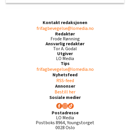
Kontakt redaksjonen
frifagbevegelse@lomedia.no
Redaktør
Frode Rønning
Ansvarlig redaktør
Tor A. Godal
Utgiver
LO Media
Tips
frifagbevegelse@lomedia.no
Nyhetsfeed
RSS-feed
Annonser
Bestill her
Sosiale medier
Postadresse
LO Media
Postboks 8964, Youngstorget
0028 Oslo