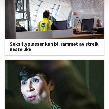
statistikk.
Vi deler bare informasjon om hvordan du bruker
nettstedet med LO Medias egne samarbeidspartnere
innenfor analyse og annonsering. Disse er angitt i
oversikten lengre ned på denne siden.
Seks flyplasser kan bli rammet av streik
neste uke