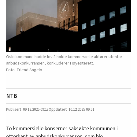
Oslo kommune hadde lov å holde kommersielle aktører utenfor
anbudskonkurransen, konkluderer Høyesterett.
Erlend Angelo
NTB
09.12.2025
09:13
10.12.2025 09:51
To kommersielle konserner saksøkte kommunen i
etterkant av anbudskonkurransen, som ble