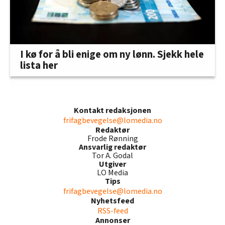
I kø for å bli enige om ny lønn. Sjekk hele
lista her
Kontakt redaksjonen
frifagbevegelse@lomedia.no
Redaktør
Frode Rønning
Ansvarlig redaktør
Tor A. Godal
Utgiver
LO Media
Tips
frifagbevegelse@lomedia.no
Nyhetsfeed
RSS-feed
Annonser