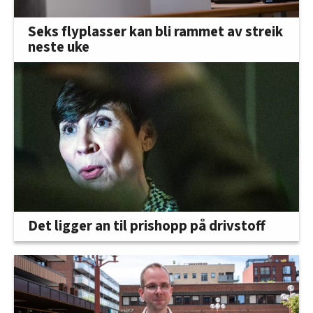
Seks flyplasser kan bli rammet av streik
neste uke
Det ligger an til prishopp på drivstoff