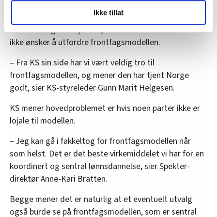
Ikke et angrep
LO Medias publikasjoner frifagbevegelse.no, hk-nytt.no
Ikke tillat
og fontene.no bruker informasjonskapsler (cookies) for å
Både arbeidsgiverforeninga Spekter og kommunes
lære hvordan våre nettsider blir brukt slik at vi tilby
interesseorganisasjon KS, kan forsikre LO om at de
relevant innhold, tilpassede annonser og utarbeide
ikke ønsker å utfordre frontfagsmodellen.
statistikk.
– Fra KS sin side har vi vært veldig tro til
Vi deler bare informasjon om hvordan du bruker
nettstedet med LO Medias egne samarbeidspartnere
frontfagsmodellen, og mener den har tjent Norge
innenfor analyse og annonsering. Disse er angitt i
godt, sier KS-styreleder Gunn Marit Helgesen.
oversikten lengre ned på denne siden.
KS mener hovedproblemet er hvis noen parter ikke er
lojale til modellen.
– Jeg kan gå i fakkeltog for frontfagsmodellen når
som helst. Det er det beste virkemiddelet vi har for en
koordinert og sentral lønnsdannelse, sier Spekter-
direktør Anne-Kari Bratten.
Begge mener det er naturlig at et eventuelt utvalg
også burde se på frontfagsmodellen, som er sentral