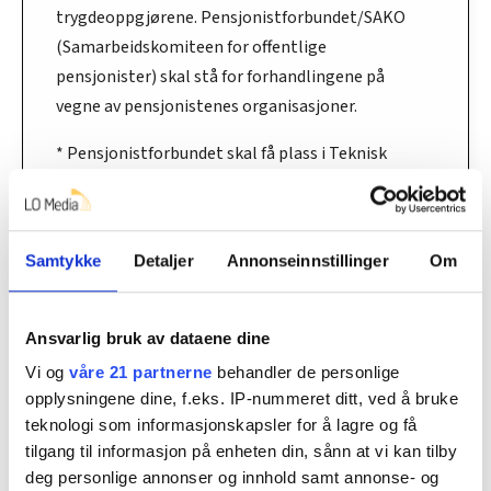
trygdeoppgjørene. Pensjonistforbundet/SAKO
(Samarbeidskomiteen for offentlige
pensjonister) skal stå for forhandlingene på
vegne av pensjonistenes organisasjoner.
* Pensjonistforbundet skal få plass i Teknisk
Beregningsutvalg (TBU) på vegne av
pensjonistenes organisasjoner.
* Det skal etableres kvartalsvise møter mellom
Samtykke
Detaljer
Annonseinnstillinger
Om
pensjonistenes organisasjoner og regjeringen,
der både pensjon og øvrige saker av interesse
Ansvarlig bruk av dataene dine
for pensjonistene kan løftes og drøftes.
Vi og
våre 21 partnerne
behandler de personlige
* Stortinget skal få egen sak om
opplysningene dine, f.eks. IP-nummeret ditt, ved å bruke
trygdeoppgjøret og pensjonistenes
teknologi som informasjonskapsler for å lagre og få
tilgang til informasjon på enheten din, sånn at vi kan tilby
inntektsforhold til behandling i vårsesjonen og
deg personlige annonser og innhold samt annonse- og
ikke i høstsesjonen som i dag.