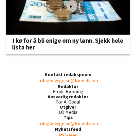
I kø for å bli enige om ny lønn. Sjekk hele
lista her
Kontakt redaksjonen
frifagbevegelse@lomedia.no
Redaktør
Frode Rønning
Ansvarlig redaktør
Tor A. Godal
Utgiver
LO Media
Tips
frifagbevegelse@lomedia.no
Nyhetsfeed
RSS-feed