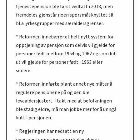
tjenestepensjon ble først vedtatt i 2018, men
fremdeles gjenstår noen spørsmål knyttet til
bl.a. yrkesgrupper med særaldersgrenser.
* Reformen innebærer et helt nytt system for
opptjening av pensjon som delvis vil gjelde for
personer født mellom 1954 og 1962 og som full
ut vil gjelde for personer født i 1963 eller
senere.
* Reformen innførte blant annet nye måter å
regulere pensjonene på og den ble
levealdersjustert: I takt med at befolkningen
ble stadig eldre, må man jobbe mer for å unngå
kutt i pensjonen.
* Regjeringen har nedsatt en ny
pensjonskommisjon som skal evaluere