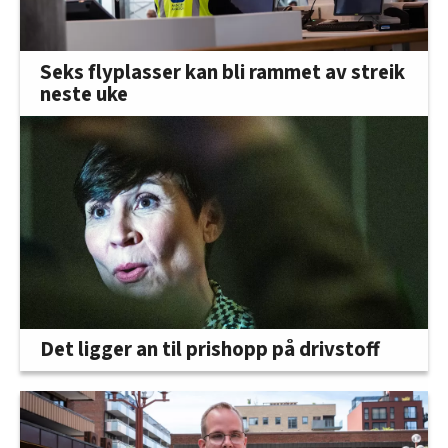
Seks flyplasser kan bli rammet av streik
neste uke
Det ligger an til prishopp på drivstoff