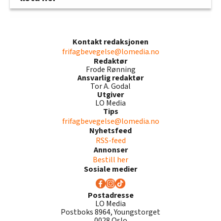
Kontakt redaksjonen
frifagbevegelse@lomedia.no
Redaktør
Frode Rønning
Ansvarlig redaktør
Tor A. Godal
Utgiver
LO Media
Tips
frifagbevegelse@lomedia.no
Nyhetsfeed
RSS-feed
Annonser
Bestill her
Sosiale medier
Postadresse
LO Media
Postboks 8964, Youngstorget
0028 Oslo