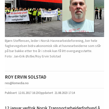
Bjørn Steffensen, leder i Norsk Havnearbeideforening, ber hele
fagbevegelsen bidra økonomisk slik at havnearbeiderne som står
på bar bakke etter tre år i streik kan få litt overgangsstøtte.
Jan-Erik Østlie/Roy Ervin Solstad
ROY ERVIN SOLSTAD
res@lomedia.no
12.01.2017
16:23
21.08.2023 17:14
12.januar vedtok Norsk Transportarbeiderforbund å