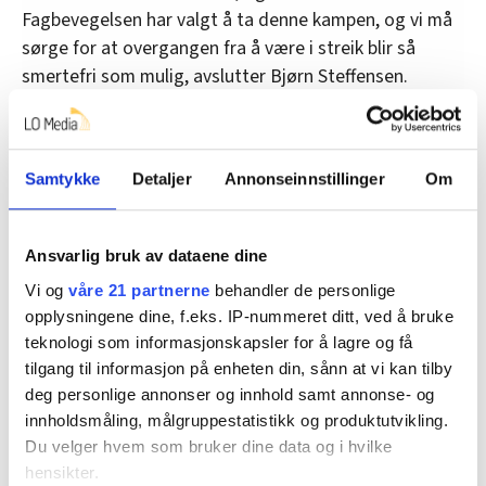
Fagbevegelsen har valgt å ta denne kampen, og vi må
sørge for at overgangen fra å være i streik blir så
smertefri som mulig, avslutter Bjørn Steffensen.
Kontonummeret til innsamlingsaksjonen er:
3060.33.16947
(Norsk Havnearbeiderforening,
Postboks 2079, 6028 Skarbøvik)
Samtykke
Detaljer
Annonseinnstillinger
Om
Denne artikkelen er
over fem år gammel
.
Ansvarlig bruk av dataene dine
Vi og
våre 21 partnerne
behandler de personlige
opplysningene dine, f.eks. IP-nummeret ditt, ved å bruke
teknologi som informasjonskapsler for å lagre og få
Nyheter
Transportarbeider
tilgang til informasjon på enheten din, sånn at vi kan tilby
deg personlige annonser og innhold samt annonse- og
innholdsmåling, målgruppestatistikk og produktutvikling.
Du velger hvem som bruker dine data og i hvilke
Del artikkel
hensikter.