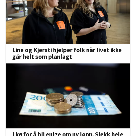
Line og Kjersti hjelper folk når livet ikke
går helt som planlagt
I kø for å bli enige om ny lønn. Sjekk hele