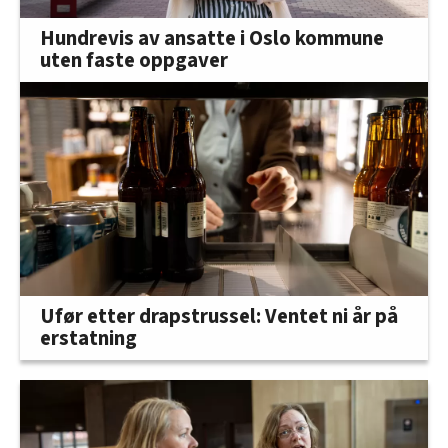
Hundrevis av ansatte i Oslo kommune
uten faste oppgaver
Ufør etter drapstrussel: Ventet ni år på
erstatning