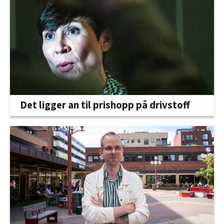
Det ligger an til prishopp på drivstoff