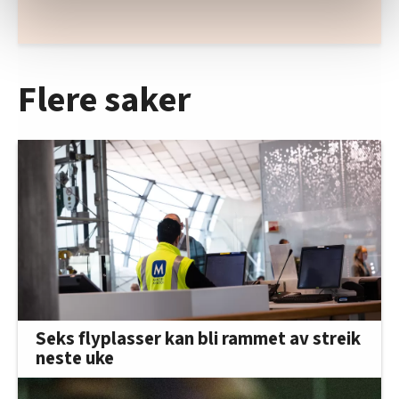
relevant innhold, tilpassede annonser og utarbeide
statistikk.
Vi deler bare informasjon om hvordan du bruker
nettstedet med LO Medias egne samarbeidspartnere
Flere saker
innenfor analyse og annonsering. Disse er angitt i
oversikten lengre ned på denne siden.
Seks flyplasser kan bli rammet av streik
neste uke