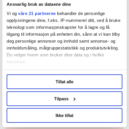
Ansvarlig bruk av dataene dine
Vi og
våre 21 partnerne
behandler de personlige
opplysningene dine, f.eks. IP-nummeret ditt, ved å bruke
teknologi som informasjonskapsler for å lagre og få
Nå:
4
stillingsannonser
tilgang til informasjon på enheten din, sånn at vi kan tilby
deg personlige annonser og innhold samt annonse- og
innholdsmåling, målgruppestatistikk og produktutvikling.
Du velger hvem som bruker dine data og i hvilke
hensikter.
Under
mer info
kan du lese om hvordan dine personlige
Tillat alle
data behandles og hvordan du kan velge hvordan de skal
brukes. Du kan hele tiden endre eller trekke tilbake ditt
Regionleder Region Indre Øst
samtykke fra erklæringen om informasjonskapsler.
Tilpass
Fellesforbundet
Moelv
LO Medias publikasjoner frifagbevegelse.no, hk-nytt.no
Ikke tillat
og fontene.no bruker informasjonskapsler (cookies) for å
lære hvordan våre nettsider blir brukt slik at vi tilby