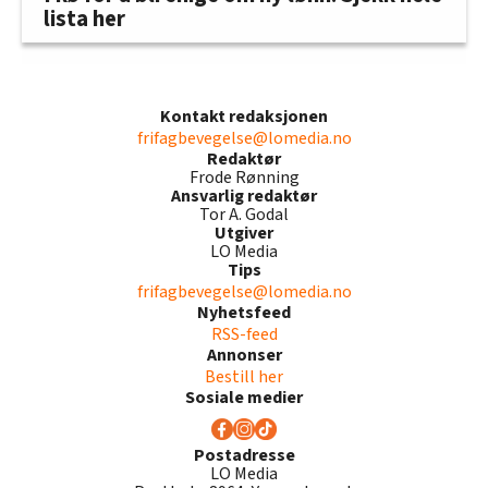
lista her
Kontakt redaksjonen
frifagbevegelse@lomedia.no
Redaktør
Frode Rønning
Ansvarlig redaktør
Tor A. Godal
Utgiver
LO Media
Tips
frifagbevegelse@lomedia.no
Nyhetsfeed
RSS-feed
Annonser
Bestill her
Sosiale medier
Postadresse
LO Media