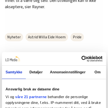
frihet til å være seg selv. Den utviklingen kan vi ikke
akseptere, sier Rayner.
Nyheter
Astrid Willa Eide Hoem
Pride
Del artikkel
Samtykke
Detaljer
Annonseinnstillinger
Om
Nå:
5
stillingsannonser
Ansvarlig bruk av dataene dine
Vi og
våre 21 partnerne
behandler de personlige
opplysningene dine, f.eks. IP-nummeret ditt, ved å bruke