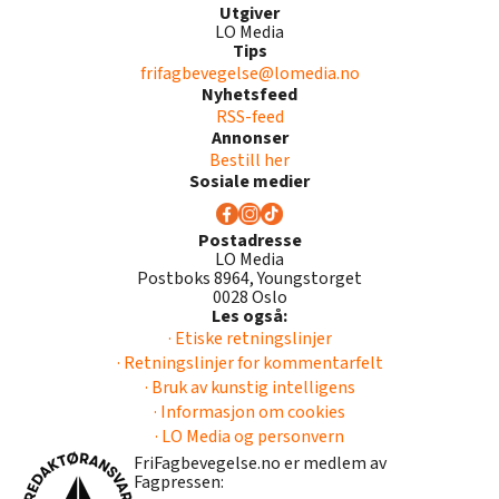
Utgiver
LO Media
Tips
frifagbevegelse@lomedia.no
Nyhetsfeed
RSS-feed
Annonser
Bestill her
Sosiale medier
Postadresse
LO Media
Postboks 8964, Youngstorget
0028 Oslo
Les også:
· Etiske retningslinjer
· Retningslinjer for kommentarfelt
· Bruk av kunstig intelligens
· Informasjon om cookies
· LO Media og personvern
FriFagbevegelse.no er medlem av
Fagpressen: