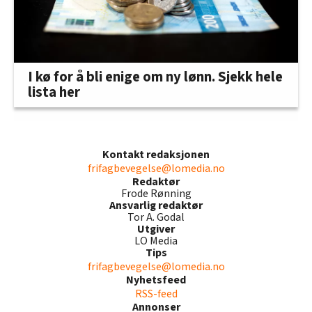
I kø for å bli enige om ny lønn. Sjekk hele
lista her
Kontakt redaksjonen
frifagbevegelse@lomedia.no
Redaktør
Frode Rønning
Ansvarlig redaktør
Tor A. Godal
Utgiver
LO Media
Tips
frifagbevegelse@lomedia.no
Nyhetsfeed
RSS-feed
Annonser