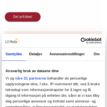
Del artikkel
Nå:
5
stillingsannonser
Samtykke
Detaljer
Annonseinnstillinger
Om
Ansvarlig bruk av dataene dine
Vi og
våre 21 partnerne
behandler de personlige
opplysningene dine, f.eks. IP-nummeret ditt, ved å bruke
teknologi som informasjonskapsler for å lagre og få
Regionleder Region Indre Øst
tilgang til informasjon på enheten din, sånn at vi kan tilby
deg personlige annonser og innhold samt annonse- og
Fellesforbundet
innholdsmåling, målgruppestatistikk og produktutvikling.