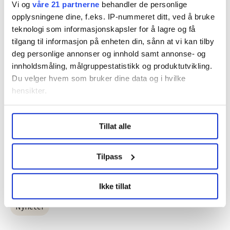
opp mot vårt behov ble selektert inn.
Vi og
våre 21 partnerne
behandler de personlige
opplysningene dine, f.eks. IP-nummeret ditt, ved å bruke
– Hvor mye billigere er det å ha disse ansatt militært,
teknologi som informasjonskapsler for å lagre og få
kontra sivilt?
tilgang til informasjon på enheten din, sånn at vi kan tilby
deg personlige annonser og innhold samt annonse- og
– Dette har vi foreløpig ikke tall på.
innholdsmåling, målgruppestatistikk og produktutvikling.
Du velger hvem som bruker dine data og i hvilke
•
Anita (21) må jobbe til hun er 75 år
hensikter.
•
Hjelp, jeg har fått advarsel fra sjefen
Under
mer info
kan du lese om hvordan dine personlige
•
Så lite tjener en ansatt i Ryanair
Tillat alle
data behandles og hvordan du kan velge hvordan de skal
brukes. Du kan hele tiden endre eller trekke tilbake ditt
samtykke fra erklæringen om informasjonskapsler.
Tilpass
Denne artikkelen er
over fem år gammel
.
LO Medias publikasjoner frifagbevegelse.no, hk-nytt.no
Ikke tillat
og fontene.no bruker informasjonskapsler (cookies) for å
lære hvordan våre nettsider blir brukt slik at vi tilby
Nyheter
relevant innhold, tilpassede annonser og utarbeide
statistikk.