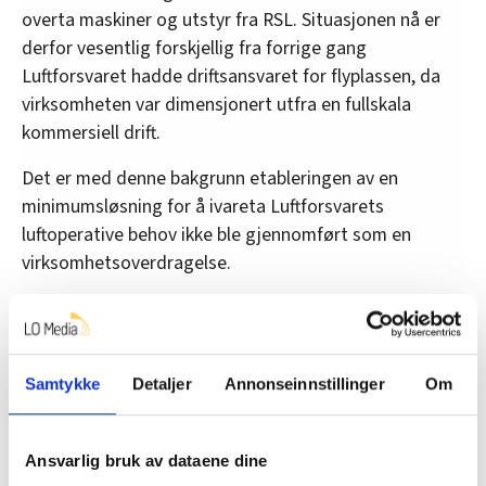
overta maskiner og utstyr fra RSL. Situasjonen nå er
derfor vesentlig forskjellig fra forrige gang
Luftforsvaret hadde driftsansvaret for flyplassen, da
virksomheten var dimensjonert utfra en fullskala
kommersiell drift.
Det er med denne bakgrunn etableringen av en
minimumsløsning for å ivareta Luftforsvarets
luftoperative behov ikke ble gjennomført som en
virksomhetsoverdragelse.
– Hvorfor måtte de som ble ansatt gå inn i militære
stillinger?
– Det tas grep i organisasjonen for å sikre at
Samtykke
Detaljer
Annonseinnstillinger
Om
personellet vårt er fleksibelt og med riktig militær
kompetanse. Luftforsvaret selekterte inn relevant
Ansvarlig bruk av dataene dine
kompetanse, og de søkerne som var best kvalifisert