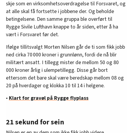
skje som en virksomhetsoverdragelse til Forsvaret, og
at alle skal få fortsette i jobbene der. Og beholde
betingelsene. Den samme gruppa ble overført til
Rygge Sivile Lufthavn knappe to år siden, etter å ha
vært i Forsvaret før det.
Ifølge tillitsvalgt Morten Nilsen går de ti som fikk jobb
ned cirka 70 000 kroner i grunnlønn, fordi de nå blir
militært ansatt. I tillegg mister de mellom 50 og 80
000 kroner årlig i ulempetillegg. Disse går bort
ettersom det bare skal være beredskap mellom 08 og
20 på hverdager og klokka 10 til 14 i helgene.
•
Klart for gravøl på Rygge flyplass
21 sekund for sein
Nilsen er en av dem som ikke fikk jobb videre.