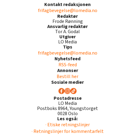
Kontakt redaksjonen
frifagbevegelse@lomedia.no
Redaktør
Frode Rønning
Ansvarlig redaktør
Tor A. Godal
Utgiver
LO Media
Tips
frifagbevegelse@lomedia.no
Nyhetsfeed
RSS-feed
Annonser
Bestill her
Sosiale medier
Postadresse
LO Media
Postboks 8964, Youngstorget
0028 Oslo
Les også:
· Etiske retningslinjer
· Retningslinjer for kommentarfelt