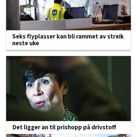
Seks flyplasser kan bli rammet av streik
neste uke
Det ligger an til prishopp på drivstoff