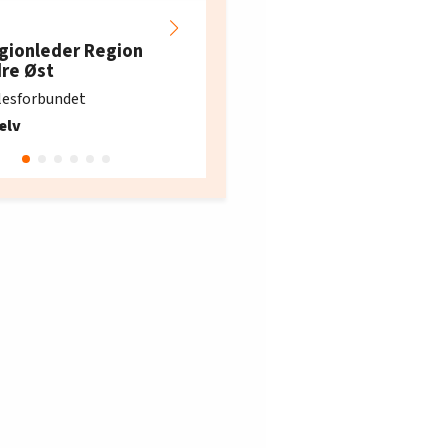
Hotell- og
restaurantarbeidern
gionleder Region
e i Oslo og Akershus
dre Øst
søker ny kontorlede
lesforbundet
Fellesforbundet avdeling
elv
10
Oslo