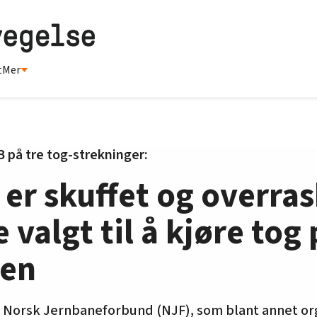
t
Mer
B på tre tog-strekninger:
er skuffet og overras
valgt til å kjøre tog 
nen
i Norsk Jernbaneforbund (NJF), som blant annet or