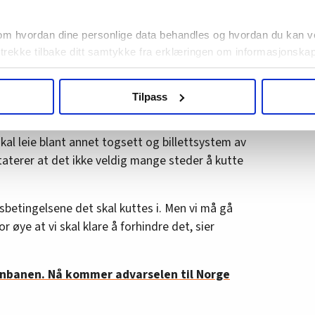
t blir tøft nok. Vi vet hvilke slag engelsk
e.
om hvordan dine personlige data behandles og hvordan du kan v
 trekke tilbake ditt samtykke fra erklæringen om informasjonskap
nair-tilstander på norske skinner
agbevegelse.no, hk-nytt.no og fontene.no bruker informasjonskaps
Tilpass
ukt slik at vi tilby relevant innhold, tilpassede annonser og utarbe
tt
m hvordan du bruker nettstedet med LO Medias egne samarbeidsp
 i oversikten lengre ned på denne siden.
al leie blant annet togsett og billettsystem av
aterer at det ikke veldig mange steder å kutte
dsbetingelsene det skal kuttes i. Men vi må gå
r øye at vi skal klare å forhindre det, sier
rnbanen. Nå kommer advarselen til Norge