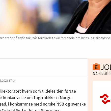
eredt på tøffe tak, når forbundet skal forhandle om lønns- og arbeidsbet
Nå:
4
still
8.2023 17:14
rektoratet hvem som tildeles den første
or konkurranse om togtrafikken i Norge.
Ahead, i konkurranse med norske NSB og svenske
a Oslo til Sørlandet og Stavanger.