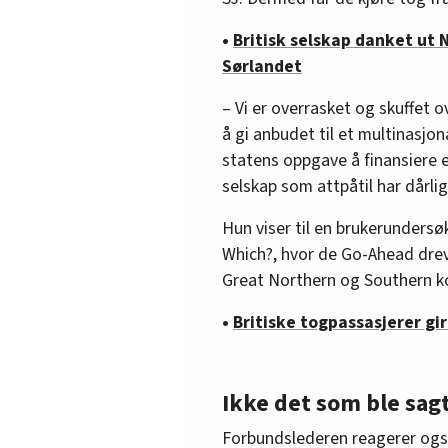
•
Britisk selskap danket ut 
Sørlandet
– Vi er overrasket og skuffet 
å gi anbudet til et multinasjon
statens oppgave å finansiere e
selskap som attpåtil har dårli
Hun viser til en brukerundersø
Which?, hvor de Go-Ahead dre
Great Northern og Southern k
•
Britiske togpassasjerer gi
Ikke det som ble sag
Forbundslederen reagerer også 