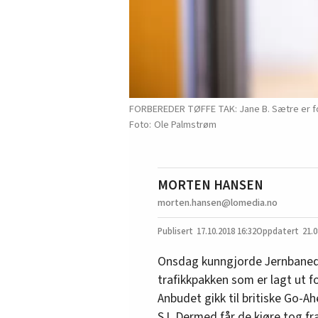
FORBEREDER TØFFE TAK: Jane B. Sætre er forb
Ole Palmstrøm
MORTEN HANSEN
morten.hansen@lomedia.no
17.10.2018
16:32
21.0
Onsdag kunngjorde Jernbanedi
trafikkpakken som er lagt ut f
Anbudet gikk til britiske Go-
SJ. Dermed får de kjøre tog fr