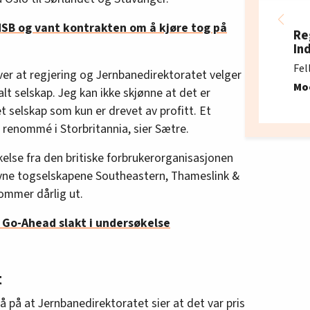
NSB og vant kontrakten om å kjøre tog på
Re
In
Fel
over at regjering og Jernbanedirektoratet velger
Mo
alt selskap. Jeg kan ikke skjønne at det er
t selskap som kun er drevet av profitt. Et
g renommé i Storbritannia, sier Sætre.
kelse fra den britiske forbrukerorganisasjonen
vne togselskapene Southeastern, Thameslink &
ommer dårlig ut.
r Go-Ahead slakt i undersøkelse
t
på at Jernbanedirektoratet sier at det var pris