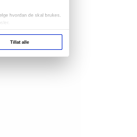
elge hvordan de skal brukes.
sler.
ler (cookies) for å lære
Tillat alle
ide statistikk.
artnere innenfor analyse og