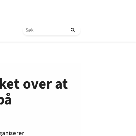
ket over at
på
ganiserer