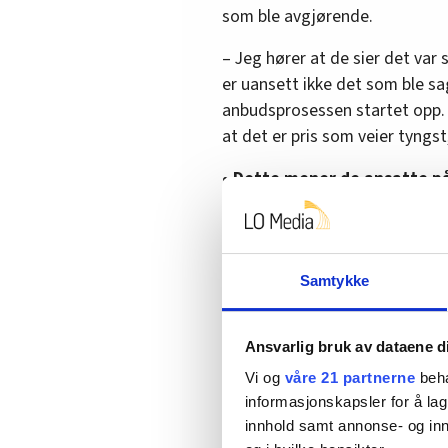
som ble avgjørende.
– Jeg hører at de sier det var s
er uansett ikke det som ble s
anbudsprosessen startet opp. D
at det er pris som veier tyngst
•
Dette mener de ansatte på
Ser til engelsk fagfo
Samtykke
Nå starter arbeidet for de till
lønns- og arbeidsbetingelser. 
er likevel flere ting som er usik
Ansvarlig bruk av dataene d
Vi og
våre 21 partnerne
beha
– Vi aner for eksempel ikke hv
informasjonskapsler for å lag
vil melde seg inn i. Det har mye
innhold samt annonse- og inn
framforhandles. Vår oppgave bl