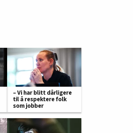
– Vi har blitt dårligere
til å respektere folk
som jobber