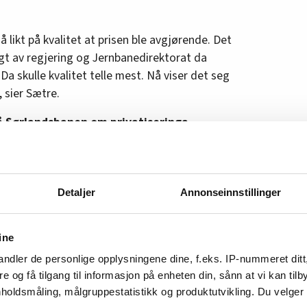
å likt på kvalitet at prisen ble avgjørende. Det
agt av regjering og Jernbanedirektorat da
a skulle kvalitet telle mest. Nå viser det seg
, sier Sætre.
 Sørlandsbanen om privatiseringa
rening
Detaljer
Annonseinnstillinger
itsvalgte i NJF med å sikre de ansatte og deres
De ansatte i NSB blir virksomhetsoverdratt. Det
kert.
ine
ndler de personlige opplysningene dine, f.eks. IP-nummeret ditt
ilken arbeidstakerorganisasjon det nye selskapet
re og få tilgang til informasjon på enheten din, sånn at vi kan ti
 å si for hvilken tariffavtale som skal
holdsmåling, målgruppestatistikk og produktutvikling. Du velge
ir å arbeide for at de ansatte beholder sine