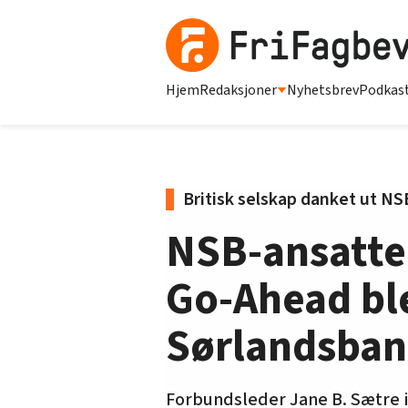
Hjem
Redaksjoner
Nyhetsbrev
Podkas
Britisk selskap danket ut NS
NSB-ansatte 
Go-Ahead ble 
Sørlandsba
Forbundsleder Jane B. Sætre 